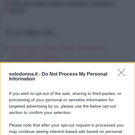
Oroscopo delle Stelle di Marlon, giovedì 6
agosto
Lo sapevi che...
Oroscopo delle Stelle di Marlon,
giovedì 6 agosto
Oroscopo delle Stelle di Marlon,
solodonna.it -
Do Not Process My Personal
giovedì 6 agosto
Information
Oroscopo delle Stelle di Marlon,
If you wish to opt-out of the sale, sharing to third parties, or
giovedì 6 agosto
processing of your personal or sensitive information for
targeted advertising by us, please use the below opt-out
section to confirm your selection.
Please note that after your opt-out request is processed you
may continue seeing interest-based ads based on personal