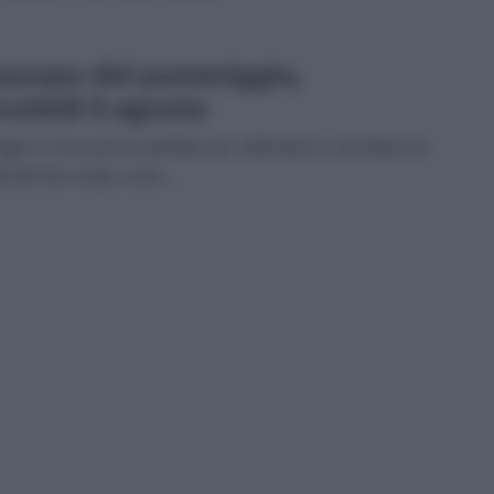
scopo del pomeriggio,
coledì 5 agosto
ggi è l’occasione perfetta per rallentare e ascoltare le
à del tuo corpo, conc...