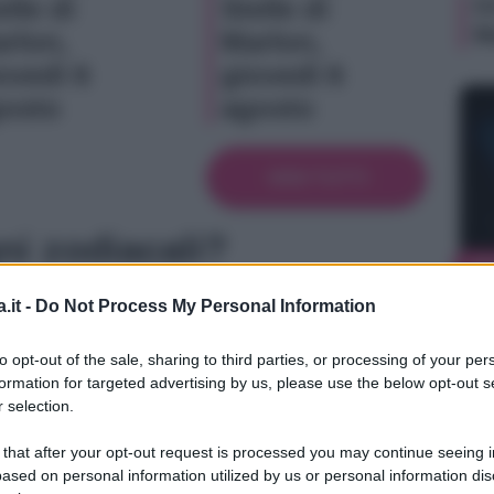
O
elle di
Stelle di
M
rlon,
Marlon,
ovedì 6
giovedì 6
osto
agosto
VEDI TUTTI
ni zodiacali?
NE
O
 zodiacali, anche se in realtà alcuni indicano un
.it -
Do Not Process My Personal Information
M
o (colui che domina il serpente), costellazione
to opt-out of the sale, sharing to third parties, or processing of your per
che stringe tra le mani un grosso serpente.
formation for targeted advertising by us, please use the below opt-out s
acali più conosciuti
 selection.
 that after your opt-out request is processed you may continue seeing i
ased on personal information utilized by us or personal information dis