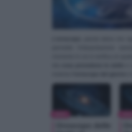
L’oroscopo
, parola latina che si
permette l’interpretazione astro
momento in cui si verifica un qual
Ma
cosa prevedono le stelle
e c
insieme
l’oroscopo del giorno
e 
NEWS
NEW
Oroscopo delle
Or