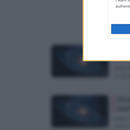
authenti
Oro
mer
Ariete O
con più 
Oro
mer
Ariete 
corpo e 