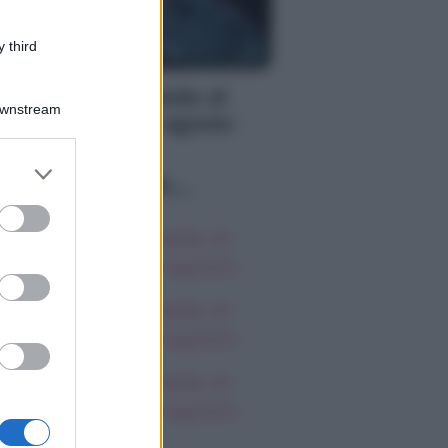
 third
WS
roscopo delle Stelle di
Downstream
arlon, giovedì 6 agosto
er and store
Lo sapevi che...
to grant or
ed purposes
roscopo delle Stelle di
arlon, giovedì 6 agosto
roscopo delle Stelle di
arlon, giovedì 6 agosto
roscopo delle Stelle di
arlon, giovedì 6 agosto