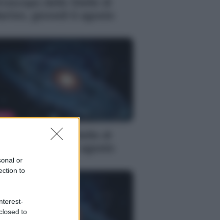
roscopo delle Stelle di
arlon, giovedì 6 agosto
WS
roscopo delle Stelle di
arlon, giovedì 6 agosto
sonal or
ection to
nterest-
closed to