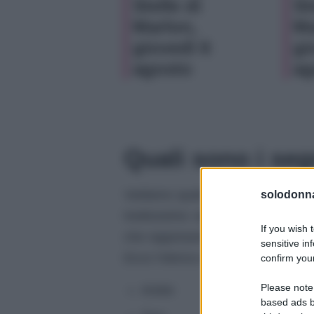
Stelle di
St
Marlon,
Ma
giovedì 6
gi
agosto
ag
Quali sono i seg
Vediamo quali sono i dodici segni
solodonna
tredicesimo segno chiamato Ofiuc
If you wish 
che rappresenta un uomo barbuto 
sensitive in
Ecco l’elenco dei dodici segni zodi
confirm your
Please note
Ariete
based ads b