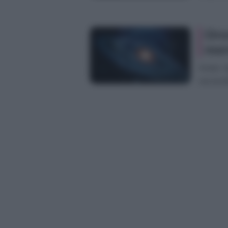
Oro
mer
Ariete O
necessit