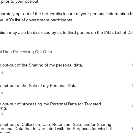
 prior to your opt-out.
rately opt-out of the further disclosure of your personal information by
NE
he IAB’s list of downstream participants.
O
tion may also be disclosed by us to third parties on the IAB’s List of 
M
 that may further disclose it to other third parties.
 that this website/app uses one or more Google services and may gath
l Data Processing Opt Outs
including but not limited to your visit or usage behaviour. You may click 
 to Google and its third-party tags to use your data for below specifi
o opt-out of the Sharing of my personal data.
ogle consent section.
O
In
M
o opt-out of the Sale of my Personal Data.
O
In
M
to opt-out of processing my Personal Data for Targeted
ing.
O
In
M
rologi più famosi?
o opt-out of Collection, Use, Retention, Sale, and/or Sharing
ersonal Data that Is Unrelated with the Purposes for which it
lected.