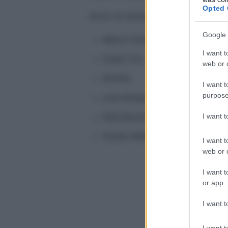
Opted 
Ecco un breve elenco di alcuni fa
Google 
Marco Pesatore
I want t
Paolo Fox
web or d
Branko
I want t
purpose
Lisa Morpurgo
I want 
Rob Brezsny
Susan Miller
I want t
web or d
I want t
or app.
I want t
I want t