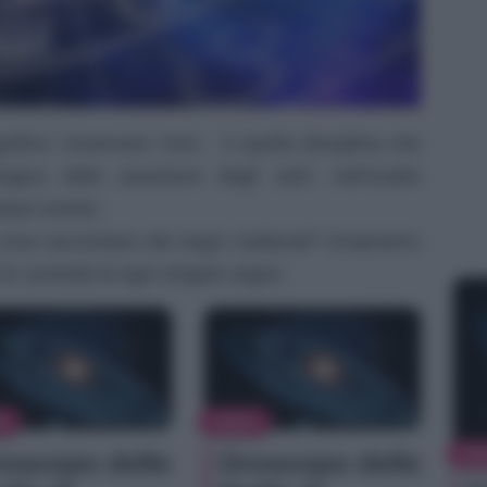
gnifica “osservare l’ora”, è quella disciplina che
logica della posizione degli astri, nell’esatto
siasi evento.
osa raccontano dei segni zodiacali? Scopriamo
le curiosità di ogni singolo segno
S
NEWS
NE
oscopo delle
Oroscopo delle