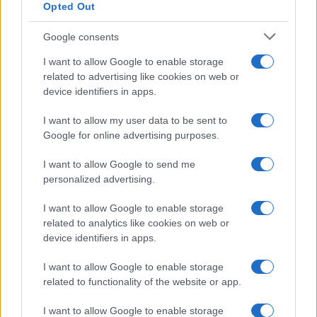
Opted Out
Google consents
I want to allow Google to enable storage
related to advertising like cookies on web or
device identifiers in apps.
Seguici su Google News
I want to allow my user data to be sent to
Google for online advertising purposes.
I want to allow Google to send me
personalized advertising.
I want to allow Google to enable storage
related to analytics like cookies on web or
device identifiers in apps.
CHI SIAMO
REDAZIONE
CONTATTI
I want to allow Google to enable storage
related to functionality of the website or app.
© 2026 - SOLODONNA - P.IVA 04827280654 - TESTATA REGISTRATA AL
TRIBUNALE DI NOCERA INFERIORE N. 6/2020 - RG N. 1338/2020
I want to allow Google to enable storage
ISCRIZIONE AL ROC N. 35792 – ISCRITTA ALL’ANSO (ASSOCIAZIONE