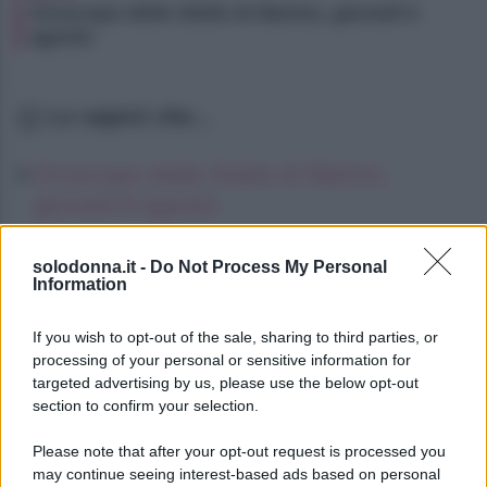
Oroscopo delle Stelle di Marlon, giovedì 6
agosto
Lo sapevi che...
Oroscopo delle Stelle di Marlon,
giovedì 6 agosto
Oroscopo delle Stelle di Marlon,
solodonna.it -
Do Not Process My Personal
giovedì 6 agosto
Information
Oroscopo delle Stelle di Marlon,
If you wish to opt-out of the sale, sharing to third parties, or
giovedì 6 agosto
processing of your personal or sensitive information for
targeted advertising by us, please use the below opt-out
section to confirm your selection.
Please note that after your opt-out request is processed you
may continue seeing interest-based ads based on personal