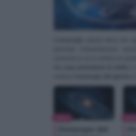
L’oroscopo
, parola latina che si
permette l’interpretazione astro
momento in cui si verifica un qual
Ma
cosa prevedono le stelle
e c
insieme
l’oroscopo del giorno
e 
NEWS
NEW
Oroscopo del
Or