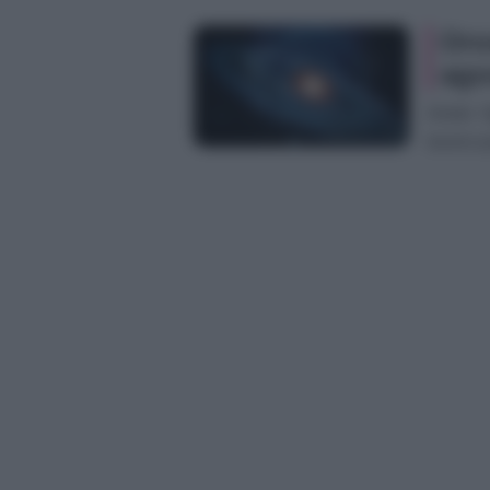
Oro
ago
Ariete 
lavoro p