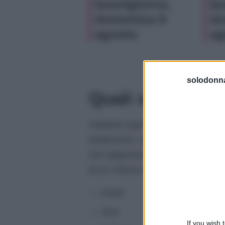
buongiorno,
bu
domenica 9
do
agosto
ag
solodonna
Quali sono i seg
Vediamo quali sono i dodici segni
tredicesimo segno chiamato Ofiuc
che rappresenta un uomo barbuto 
Ecco l’elenco dei dodici segni zodi
Ariete
Toro
If you wish 