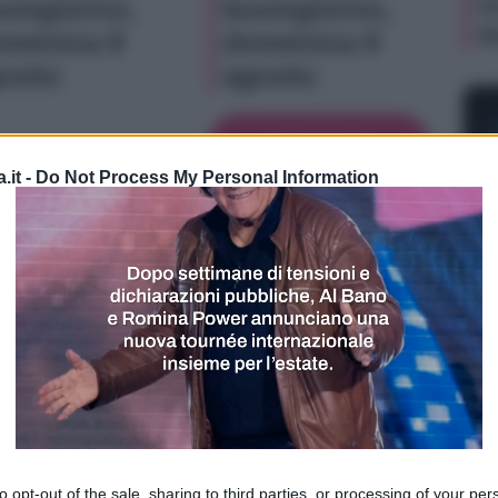
O
ongiorno,
buongiorno,
d
menica 9
domenica 9
osto
agosto
VEDI TUTTI
.it -
Do Not Process My Personal Information
ni zodiacali?
NE
 zodiacali, anche se in realtà alcuni indicano un
O
o (colui che domina il serpente), costellazione
d
che stringe tra le mani un grosso serpente.
acali più conosciuti
to opt-out of the sale, sharing to third parties, or processing of your per