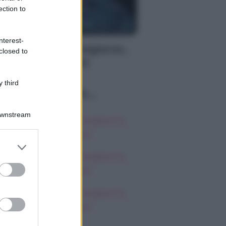
ection to
WS
nterest-
roscopo del buongiorno,
closed to
omenica 9 agosto
 third
Lo sapevi che...
Downstream
roscopo del buongiorno,
omenica 9 agosto
er and store
to grant or
roscopo del buongiorno,
ed purposes
omenica 9 agosto
roscopo del buongiorno,
omenica 9 agosto