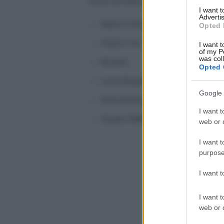
Ecco un breve elenco di alcuni fa
I want 
Advertis
Marco Pesatore
Opted 
Paolo Fox
I want t
of my P
was col
Branko
Opted 
Lisa Morpurgo
Google 
Rob Brezsny
I want t
Susan Miller
web or d
I want t
purpose
I want 
I want t
web or d