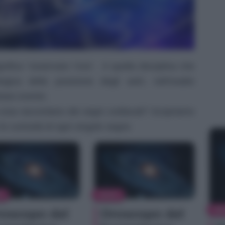
gnifica “osservare l’ora”, è quella disciplina che
logica della posizione degli astri, nell’esatto
siasi evento.
osa raccontano dei segni zodiacali? Scopriamo
le curiosità di ogni singolo segno
S
NEWS
NE
oscopo del
Oroscopo del