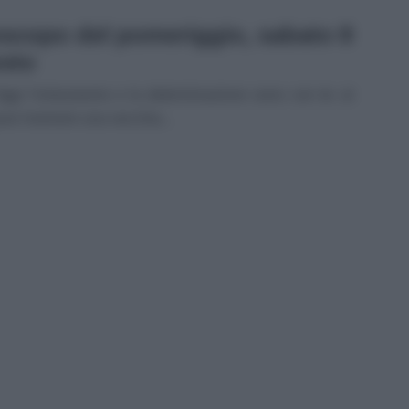
scopo del pomeriggio, sabato 8
sto
Oggi l’entusiasmo e la determinazione sono con te: al
uoi risolvere una vecchia...