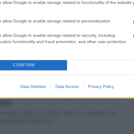
o allow Google to enable storage related to functionality of the website
o allow Google to enable storage related to personalization.
o allow Google to enable storage related to security, including
scopo del pomeriggio, sabato 8
cation functionality and fraud prevention, and other user protection.
sto
ggi senti l’energia spingerti con decisione e coraggio:
CONFIRM
ro è il momento di ris...
Data Deletion
Data Access
Privacy Policy
scopo del pomeriggio, sabato 8
sto
L’energia odierna ti infonde slancio e coraggio: sul
vorativo puoi risolvere un...