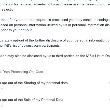
formation for targeted advertising by us, please use the below opt-out s
 selection.
NE
 that after your opt-out request is processed you may continue seeing i
O
ased on personal information utilized by us or personal information dis
d
 prior to your opt-out.
rately opt-out of the further disclosure of your personal information by
he IAB’s list of downstream participants.
tion may also be disclosed by us to third parties on the IAB’s List of 
O
 that may further disclose it to other third parties.
d
 that this website/app uses one or more Google services and may gath
l Data Processing Opt Outs
including but not limited to your visit or usage behaviour. You may click 
O
 to Google and its third-party tags to use your data for below specifi
d
o opt-out of the Sharing of my personal data.
ogle consent section.
In
O
rologi più famosi?
d
o opt-out of the Sale of my Personal Data.
In