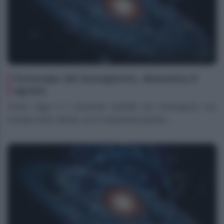
Oroscopo del buongiorno, domenica 9
agosto
Ariete Oggi è il momento perfetto per immergersi con
energia nelle attività, ma è importante gestire...