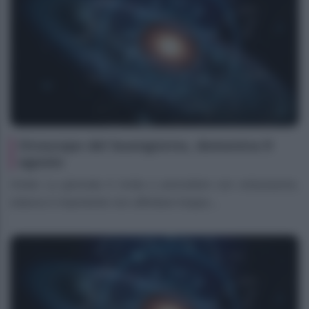
Oroscopo del buongiorno, domenica 9
agosto
Ariete La giornata ti invita a procedere con entusiasmo,
tuttavia è importante non affrettare troppo...