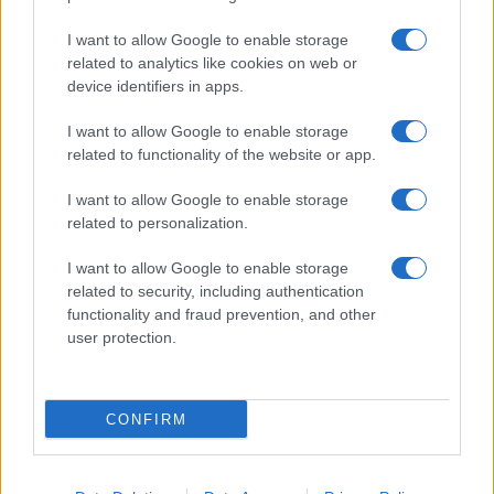
I want to allow Google to enable storage
related to analytics like cookies on web or
device identifiers in apps.
CHI SIAMO
REDAZIONE
CONTATTI
I want to allow Google to enable storage
related to functionality of the website or app.
© 2026 - SOLODONNA - P.IVA 04827280654 - TESTATA REGISTRATA AL
TRIBUNALE DI NOCERA INFERIORE N. 6/2020 - RG N. 1338/2020
I want to allow Google to enable storage
ISCRIZIONE AL ROC N. 35792 – ISCRITTA ALL’ANSO (ASSOCIAZIONE
related to personalization.
NAZIONALE STAMPA ONLINE)
I want to allow Google to enable storage
Privacy e Notifiche
related to security, including authentication
functionality and fraud prevention, and other
Preferenze privacy
user protection.
Mappa del sito
CONFIRM