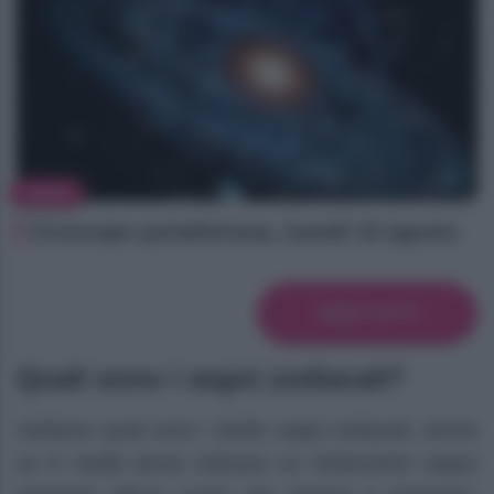
NEWS
Oroscopo portafortuna, lunedì 10 agosto
VEDI TUTTI
Quali sono i segni zodiacali?
Vediamo quali sono i dodici segni zodiacali, anche
se in realtà alcuni indicano un tredicesimo segno