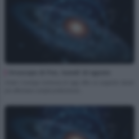
Oroscopo di Fox, lunedì 10 agosto
Ariete L’energia luminosa di oggi offre un supporto ideale
per affrontare compiti professional...