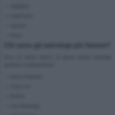
Sagittario
Capricorno
Aquario
Pesci
Chi sono gli astrologi più famosi?
Ecco un breve elenco di alcuni famosi astrologi
passati e contemporanei
Marco Pesatore
Paolo Fox
Branko
Lisa Morpurgo