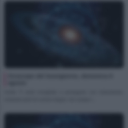
Oroscopo del buongiorno, domenica 9
agosto
Ariete Ti senti invogliato a proseguire con entusiasmo,
evitando però di correre troppo: nel campo l...