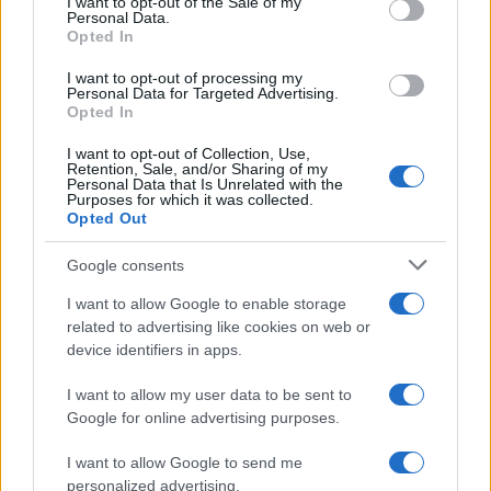
I want to opt-out of the Sale of my
Personal Data.
not limited to your visit or usage behaviour. You may click to
Opted In
grant or deny consent to Google and its third-party tags to
use your data for below specified purposes in below Google
I want to opt-out of processing my
consent section.
Personal Data for Targeted Advertising.
Opted In
I want to opt-out of Collection, Use,
Retention, Sale, and/or Sharing of my
Personal Data that Is Unrelated with the
Purposes for which it was collected.
Opted Out
Google consents
I want to allow Google to enable storage
related to advertising like cookies on web or
device identifiers in apps.
Seguici su Google News
I want to allow my user data to be sent to
Google for online advertising purposes.
I want to allow Google to send me
personalized advertising.