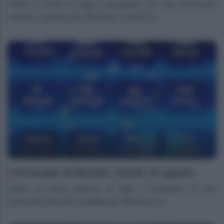
Ariete Le forze di oggi ti avvolgono con una luminosità
energica, perfetta per affrontare compiti la...
Oroscopo di Branko, lunedì 10 agosto
Ariete Le forze positive di oggi ti riempiono di una
luminosità vibrante, perfetta per affrontare le...