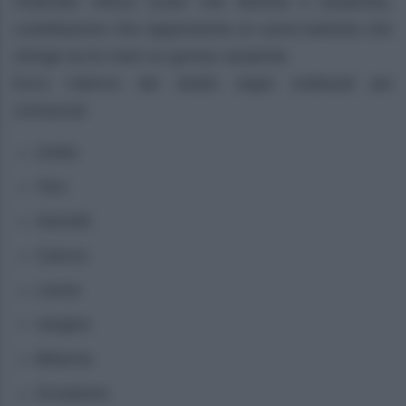
chiamato Ofiuco (colui che domina il serpente),
costellazione che rappresenta un uomo barbuto che
stringe tra le mani un grosso serpente.
Ecco l’elenco dei dodici segni zodiacali più
conosciuti
Ariete
Toro
Gemelli
Cancro
Leone
Vergine
Bilancia
Scorpione