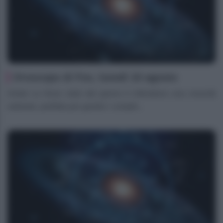
Oroscopo di Fox, lunedì 10 agosto
Ariete Le forze vitali del giorno ti infondono una vivacità
radiante, perfetta per gestire i compiti...