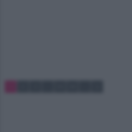
1
2
3
…
53
54
…