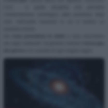
L’oroscopo
, parola latina che significa “osservare
l’ora”, è quella disciplina che permette
l’interpretazione astrologica della posizione degli
astri, nell’esatto momento in cui si verifica un
qualsiasi evento.
Ma
cosa prevedono le stelle
e cosa raccontano
dei segni zodiacali? Scopriamo insieme
l’oroscopo
del giorno
e le curiosità di ogni singolo segno