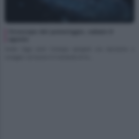
Oroscopo del pomeriggio, sabato 8
agosto
Ariete Oggi senti l’energia spingerti con decisione e
coraggio: sul lavoro è il momento di ris...