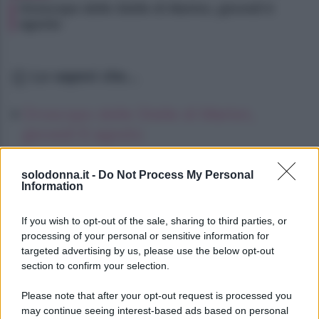
Oroscopo delle Stelle di Marlon, giovedì 6
agosto
Lo sapevi che...
Oroscopo delle Stelle di Marlon,
giovedì 6 agosto
Oroscopo delle Stelle di Marlon,
solodonna.it -
Do Not Process My Personal
giovedì 6 agosto
Information
Oroscopo delle Stelle di Marlon,
If you wish to opt-out of the sale, sharing to third parties, or
giovedì 6 agosto
processing of your personal or sensitive information for
targeted advertising by us, please use the below opt-out
section to confirm your selection.
Please note that after your opt-out request is processed you
may continue seeing interest-based ads based on personal