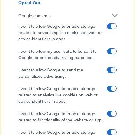
Opted Out
Google consents
I want to allow Google to enable storage
related to advertising like cookies on web or
device identifiers in apps.
Seguici su Google News
I want to allow my user data to be sent to
Google for online advertising purposes.
I want to allow Google to send me
personalized advertising.
I want to allow Google to enable storage
related to analytics like cookies on web or
device identifiers in apps.
CHI SIAMO
REDAZIONE
CONTATTI
I want to allow Google to enable storage
related to functionality of the website or app.
© 2026 - SOLODONNA - P.IVA 04827280654 - TESTATA REGISTRATA AL
TRIBUNALE DI NOCERA INFERIORE N. 6/2020 - RG N. 1338/2020
I want to allow Google to enable storage
ISCRIZIONE AL ROC N. 35792 – ISCRITTA ALL’ANSO (ASSOCIAZIONE