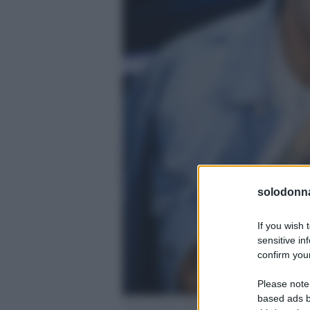
solodonna
If you wish 
sensitive in
confirm your
Please note
based ads b
Fonte profilo ufficiale Instagram