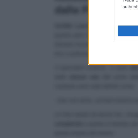
dalla Porta
authenti
Achille Lauro
e
Celeste della
quanto pare il
feeling
tra i due, 
Giovani Incoscienti”, facendo nas
loro ci potesse essere qualcosa d
A riprenderli insieme è stato
Wh
dallo
stesso van
alle porte de
cantante sono stati definiti come:
‘
Due veri amici, arrivati insieme pe
Le foto rubate da alcuni fan, rit
complicità
e questo è bastato per 
possa essere del tenero.