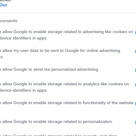
Du
Out
Ki
consents
un
o allow Google to enable storage related to advertising like cookies on
s
evice identifiers in apps.
o allow my user data to be sent to Google for online advertising
s.
to allow Google to send me personalized advertising.
o allow Google to enable storage related to analytics like cookies on
evice identifiers in apps.
o allow Google to enable storage related to functionality of the website
ealizzazione del video di
“Giovani Incoscienti”
ndo del gossip: ma cosa è accaduto?
o allow Google to enable storage related to personalization.
l feeling con Celeste
o allow Google to enable storage related to security, including