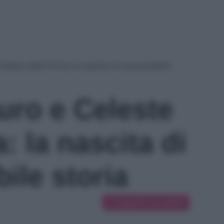
eleste dalla Porta: la nascita di una possibile
uro e Celeste
a: la nascita di
ile storia
Suggerisci una modifica