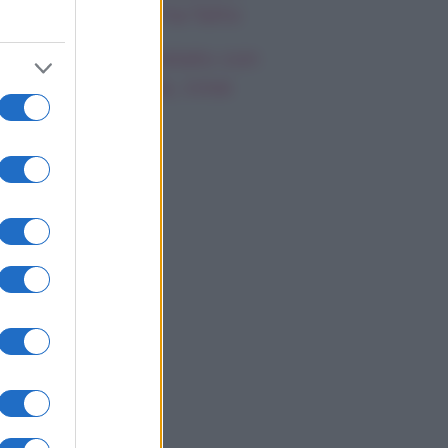
emila, che fine ha fatto
mi Antonelli avvistato con
a nuova ragazza, cosa
appiamo