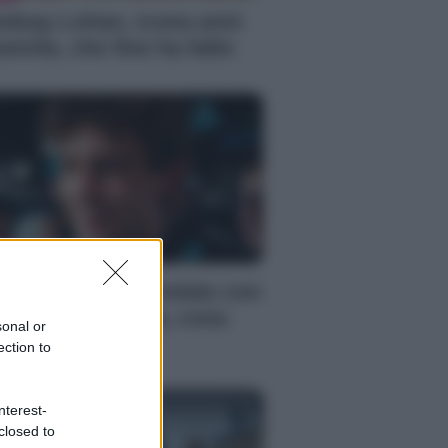
ndsay Lohan, icona anni
emila, che fine ha fatto
S
mi Antonelli avvistato con
a nuova ragazza, cosa
sonal or
ppiamo
ection to
nterest-
closed to