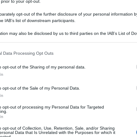
 prior to your opt-out.
rately opt-out of the further disclosure of your personal information by
he IAB’s list of downstream participants.
NEW
tion may also be disclosed by us to third parties on the IAB’s List of 
 that may further disclose it to other third parties.
Ce
Ig
 that this website/app uses one or more Google services and may gath
l Data Processing Opt Outs
including but not limited to your visit or usage behaviour. You may click 
su
 to Google and its third-party tags to use your data for below specifi
o opt-out of the Sharing of my personal data.
ogle consent section.
In
L
e l’attrice
Celeste dalla Porta
hanno fatto
o opt-out of the Sale of my Personal Data.
Be
iosi. Dopo l’apparizione di coppia alla sfilata di
In
ag
Fashion Week, i due hanno fatto intendere che
to opt-out of processing my Personal Data for Targeted
tr
ing.
sa.
In
St
o opt-out of Collection, Use, Retention, Sale, and/or Sharing
Li
ersonal Data that Is Unrelated with the Purposes for which it
lected.