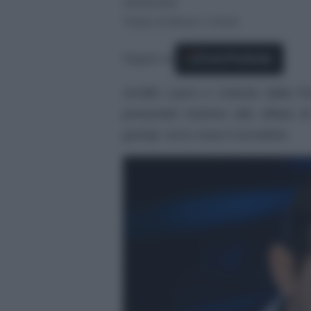
29/09/2025
Tempo di lettura: 2 minuti
Seguici su
Fonti Preferite
Achille Lauro e Celeste dalla P
presentati insieme alla sfilata
gossip: ecco cosa è accaduto.