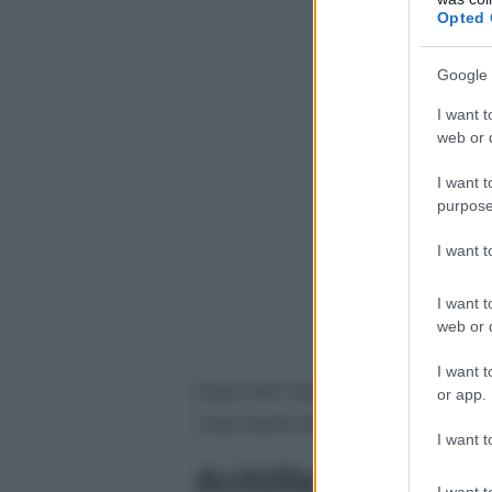
Opted 
Google 
I want t
web or d
I want t
purpose
I want 
I want t
web or d
I want t
Dopo aver lavorato insieme alla r
or app.
i due hanno fatto scoppiare il mo
I want t
Achille Lauro e i
I want t