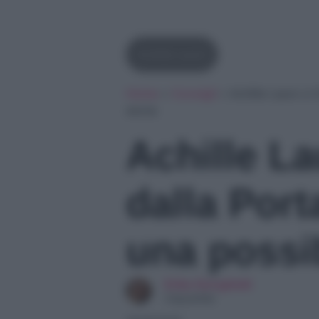
Achille Lauro
Home
»
Consigli
»
Achille Lauro e C
storia
Achille La
dalla Port
una possib
Erika Serughetti
Copywriter