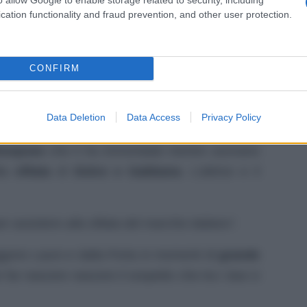
cation functionality and fraud prevention, and other user protection.
 Porta
si conoscono da parecchio tempo e a
CONFIRM
sarebbe nato durante la registrazione video di ”
cere nei fan della
“coppia”
il dubbio che tra di
Data Deletion
Data Access
Privacy Policy
i più di una semplice conoscenza.
oopsee
che li ha immortalati mentre uscivano
lla
sfilata
di
Dolce e Gabbana
. L’attrice e il
r assistere alla sfilata del marchio italiano”.
raggono Lauro e dalla Porta in momenti di
grande
far nascere nascere il sospetto che tra i due ci