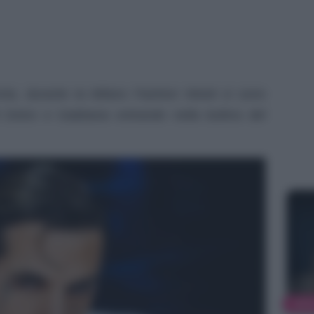
orta, durante la Milano Fashion Week si sono
 di Dolce e Gabbana entrando nella bufera del
NEW