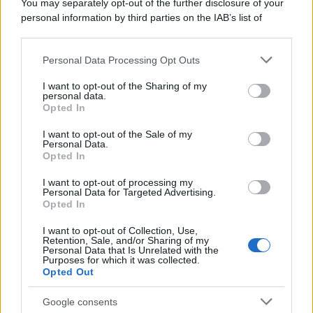
You may separately opt-out of the further disclosure of your
personal information by third parties on the IAB’s list of
downstream participants.
Personal Data Processing Opt Outs
This information may also be disclosed by us to third parties
on the IAB’s List of Downstream Participants that may further
I want to opt-out of the Sharing of my
disclose it to other third parties.
personal data.
Opted In
Please note that this website/app uses one or more Google
services and may gather and store information including but
I want to opt-out of the Sale of my
Personal Data.
not limited to your visit or usage behaviour. You may click to
Opted In
grant or deny consent to Google and its third-party tags to
use your data for below specified purposes in below Google
I want to opt-out of processing my
consent section.
Personal Data for Targeted Advertising.
Opted In
I want to opt-out of Collection, Use,
Retention, Sale, and/or Sharing of my
Personal Data that Is Unrelated with the
Purposes for which it was collected.
Opted Out
Google consents