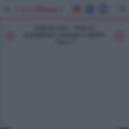
Galleria foto - Peso in
gravidanza: consigli e tabelle
Foto 1