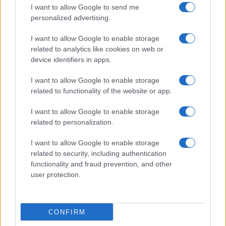
I want to allow Google to send me
personalized advertising.
I want to allow Google to enable storage
related to analytics like cookies on web or
Dopo
ottime prestazioni
iniziali, quindi, debutta tra
device identifiers in apps.
i
professionisti
all’inizio del 2019 in
Coppa Italia
,
I want to allow Google to enable storage
seguito qualche mese più tardi dal suo
esordio in
related to functionality of the website or app.
Serie A
.
I want to allow Google to enable storage
related to personalization.
Così,
Gaetano
, in
Lombardia
, trova l’ambiente
ideale per mostrare le sue qualità:
versatile
, con
I want to allow Google to enable storage
related to security, including authentication
una
tecnica notevole
e un eccellente
senso
functionality and fraud prevention, and other
dell’inserimento
, diventa uno dei
punti di forza
user protection.
dei grigiorossi
. Con la guida di
Fabio Pecchia
,
peraltro, corona il suo
periodo a Cremona
con una
CONFIRM
storica
promozione in Serie A
al termine della