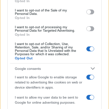
Opted In
Please note that this website/app uses one or more Google
Gianluca Gaetano: l’esordio a 11
services and may gather and store information including but
I want to opt-out of the Sale of my
Personal Data.
not limited to your visit or usage behaviour. You may click to
anni
Opted In
grant or deny consent to Google and its third-party tags to
use your data for below specified purposes in below Google
Gianluca Gaetano
, nato a
Cimitile
nel 2000, si
I want to opt-out of processing my
consent section.
Personal Data for Targeted Advertising.
unisce al
settore giovanile del Napoli
ad appena
Opted In
undici anni
. Il suo valore è così evidente che la
I want to opt-out of Collection, Use,
Retention, Sale, and/or Sharing of my
società
decide di tutelarlo, facendogli firmare il
Personal Data that Is Unrelated with the
Purposes for which it was collected.
primo contratto professionistico
a un’età da
Opted Out
record per il club.
Google consents
I want to allow Google to enable storage
related to advertising like cookies on web or
device identifiers in apps.
I want to allow my user data to be sent to
Google for online advertising purposes.