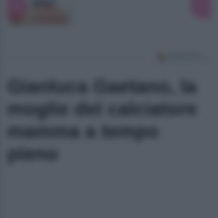
Gianluca Gaetano, la
moglie del calciatore
mamma a tempo
pieno