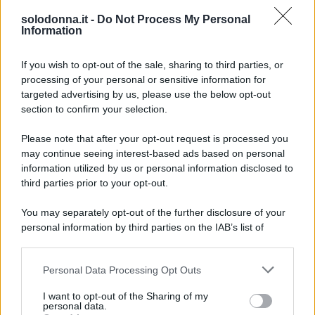
dell’Atalanta, non ha soltanto successo in campo,
solodonna.it -
Do Not Process My Personal
ma anche nella vita privata.
Information
If you wish to opt-out of the sale, sharing to third parties, or
processing of your personal or sensitive information for
targeted advertising by us, please use the below opt-out
section to confirm your selection.
Please note that after your opt-out request is processed you
may continue seeing interest-based ads based on personal
information utilized by us or personal information disclosed to
third parties prior to your opt-out.
You may separately opt-out of the further disclosure of your
personal information by third parties on the IAB’s list of
downstream participants.
Personal Data Processing Opt Outs
This information may also be disclosed by us to third parties
on the IAB’s List of Downstream Participants that may further
I want to opt-out of the Sharing of my
disclose it to other third parties.
personal data.
Foto Gianluca Gaetano profilo ufficiale Instagram