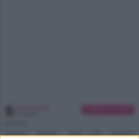
Chiara Longo
Suggerisci una modifica
Copywriter
08/08/2026
Gianluca Gaetano, ormai noto calciatore