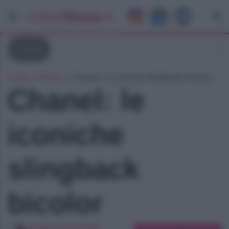
Chanel
Home
»
Moda
»
Chanel: le iconiche slingback bicolor
Chanel: le
iconiche
slingback
bicolor
Arianna Preciballe