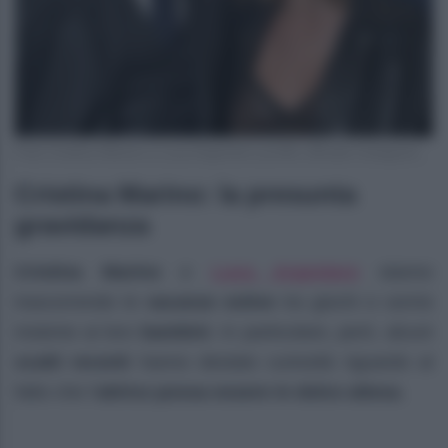
Foto Cristina Marino e Luca Argentero profilo ufficiale Instagram
Cristina Marino: la presunta
gravidanza
Luca Argentero
Cristina Marino
e
stanno
trascorrendo le
vacanze estive
tra giochi e sorrisi
insieme ai loro
bambini
. In particolare, però, alcuni
scatti recenti
hanno destato curiosità riguardo al
fatto che l’
attrice possa essere in dolce attesa
.