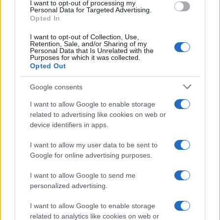
I want to opt-out of processing my
l’
attore piemontese
era stato marito della nota
consent section.
Personal Data for Targeted Advertising.
Opted In
doppiatrice
Myriam Catania
dal 2009 al 2016. Al
contrario, la
Marino
, in passato, era legata a un
I want to opt-out of Collection, Use,
Retention, Sale, and/or Sharing of my
Personal Data that Is Unrelated with the
uomo
che non fa parte del mondo dello spettacolo.
Purposes for which it was collected.
Opted Out
Ritornando al presente, il
settimanale
li ha
Google consents
fotografati a
Formentera
, immersi nello
svago con
i piccoli
. Queste
foto
, peraltro, sembrano suggerire
I want to allow Google to enable storage
related to advertising like cookies on web or
un possibile
cambiamento imminente
nella loro
device identifiers in apps.
routine quotidiana. Ciò che si legge su
Chi
:
I want to allow my user data to be sent to
Google for online advertising purposes.
I want to allow Google to send me
personalized advertising.
I want to allow Google to enable storage
related to analytics like cookies on web or