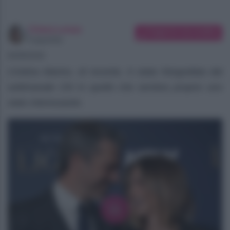
Chiara Longo
Suggerisci una modifica
Copywriter
06/08/2026
Cristina Marino, di recente, è stata fotografata dal
settimanale Chi in quello che sembra proprio uno
stato interessante.