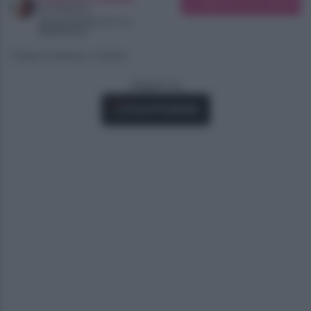
Suggerisci una modifica
Art Director
Appassionata di tv e
Spettacolo
Tempo di lettura: 2 minuti
Seguici su
Fonti Preferite