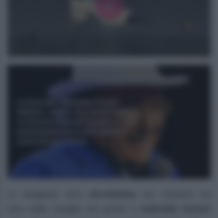
Le slingback sono
décolletées
con cinturino sul
retro della caviglia che grazie a
Gabrielle Chanel