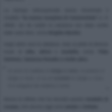
La stampa internazionale aveva rinominato il
modello
“la nuova scarpina di Cenerentola”
e, in
effetti, sin da subito la calzatura era stata scelta
dalle varie dive, come
Brigitte Bardot.
Negli ultimi anni le abbiamo viste ai piedi di diverse
icone di
stile, attrici
e
modelle,
come
Tilda
Swinton, Vanessa Paradis e molte altre.
Si esce la mattina in
beige e nero,
si pranza in
beige e nero, si va al
cocktail
in beige e nero.
Si è eleganti da mattina a sera!
diceva la stilista che ha lanciato questo
modello di
scarpe,
che ancora oggi sono
amate
e
imitate.