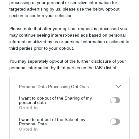
processing of your personal or sensitive information for
Le
ultime novità
sono state riportate, quindi, da
targeted advertising by us, please use the below opt-out
section to confirm your selection.
Chi Magazine
, che li ha messi in copertina con il
titolo:
“La loro estate più bella”
. Cosa rende
Please note that after your opt-out request is processed you
may continue seeing interest-based ads based on personal
questo periodo particolarmente
speciale
? Si
information utilized by us or personal information disclosed to
suppone, senza certezze, che la
famiglia possa
third parties prior to your opt-out.
presto crescere
.
You may separately opt-out of the further disclosure of your
personal information by third parties on the IAB’s list of
Cristina
e
Luca
, al momento, insieme ai loro figli
downstream participants.
Nina Speranza
e
Noè Roberto
, formano un
nucleo
Personal Data Processing Opt Outs
familiare affiatato
, alimentato da un
impegno
This information may also be disclosed by us to third parties
on the IAB’s List of Downstream Participants that may further
genitoriale
costante e profondo.
I want to opt-out of the Sharing of my
disclose it to other third parties.
personal data.
Opted In
Realtà o puro gossip?
Please note that this website/app uses one or more Google
services and may gather and store information including but
I want to opt-out of the Sale of my
Personal Data.
not limited to your visit or usage behaviour. You may click to
La
coppia
sta insieme dal
2015
ed è convolata a
Opted In
grant or deny consent to Google and its third-party tags to
nozze
circa sei anni più tardi. In precedenza,
use your data for below specified purposes in below Google