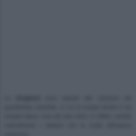
Le
slingback
sono ispirate alle calzature del
guardaroba maschile, in cui la scarpa bicolor è da
sempre tipica; l’uso dei due colori, in effetti, cambiò
radicalmente i dettami che la moda dell’epoca
imponeva.