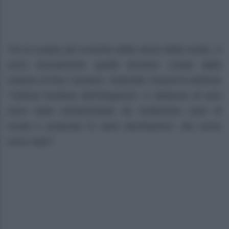
Tra le scarpe più iconiche della storia della moda, ci
sono sicuramente quelle bicolore create dalla
maison di Rue Cambon. Gabrielle Chanel le definiva
“l’ultima frontiera dell’eleganza”; a distanza di anni
sono state reinterpretate da moltissime case di
moda e proposte in varie declinazioni. Ma come
sono nate?