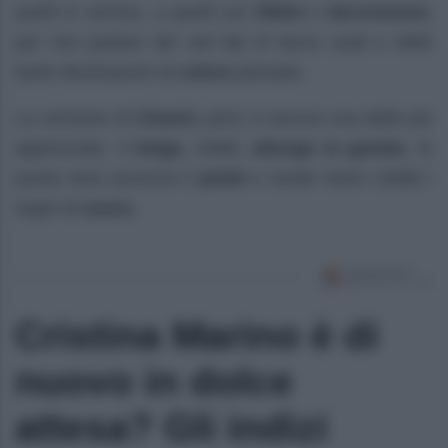
quelli in vernice, a quelli con
fibbie
e
decorazioni,
per non parlare dei vari tipi di tacco usati e delle
tante declinazioni di
colore
pensate.
La versione di
Chanel,
però, è ancora una delle più
apprezzate. Il
beige,
infatti,
allunga la gamba
, la
punta nera accorcia il
piede
e rende meno visibili i
segni di
usura.
Cristina Marino è di
nuovo in dolce
attesa? Gli indizi