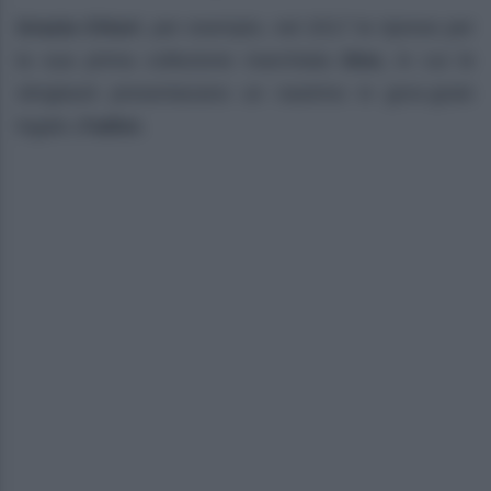
Grazia Chiuri
, per esempio, nel 2017 le riprese per
la sua prima collezione marchiata
Dior,
in cui le
slingback presentavano un nastrino in gros-grain
logato
J’adior.