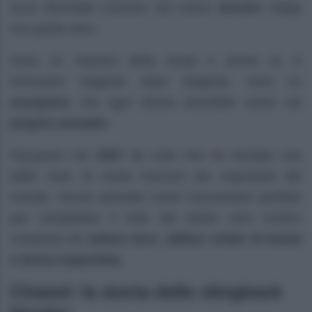
sono diventate iconiche nel colore
bicolor:
beige
con punta nera.
Sono un classico della moda e anche se si
rinnovano stagione dopo stagione, sono un
evergreen
che ogni donna dovrebbe avere nel
proprio armadio.
Nacquero nel
1957
da colei che ha fondato una
delle case di moda francesi più importanti del
mondo, furono pensate come l’accessorio perfetto
per completare il look dal brand reso iconico
composto da
tubino nero, tailleur orlato di tweed
e borsa trapuntata.
Chanel: la storia delle slingback