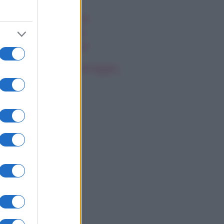
ssica Simpson, la
nascita artistica e
rsonale della star
oscopo del pomeriggio,
ovedì 6 agosto