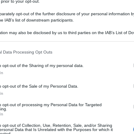
 prior to your opt-out.
rately opt-out of the further disclosure of your personal information by
he IAB’s list of downstream participants.
tion may also be disclosed by us to third parties on the IAB’s List of 
 that may further disclose it to other third parties.
 that this website/app uses one or more Google services and may gath
l Data Processing Opt Outs
MOD
including but not limited to your visit or usage behaviour. You may click 
 to Google and its third-party tags to use your data for below specifi
Sa
o opt-out of the Sharing of my personal data.
ogle consent section.
di
In
as
o opt-out of the Sale of my Personal Data.
In
L
to opt-out of processing my Personal Data for Targeted
di
Dolce e Gabbana
è stata
presentata
ieri, in
ing.
Or
In
Week,
sulla passerella del
Teatro Metropol.
im
o opt-out of Collection, Use, Retention, Sale, and/or Sharing
ersonal Data that Is Unrelated with the Purposes for which it
a
do il
legame
che da sempre connette il
brand
lected.