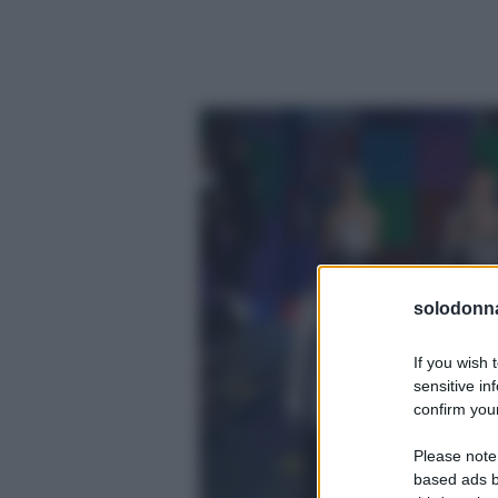
solodonna
If you wish 
sensitive in
confirm your
Please note
based ads b