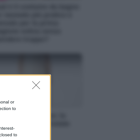
al è il costume da bagno
r neonato più pratico e
modo per la prima
agione estiva senza
endere troppo?
sonal or
A
ection to
stiti H&M in pizzo: la
elta giusta per l’estate
nterest-
25
closed to