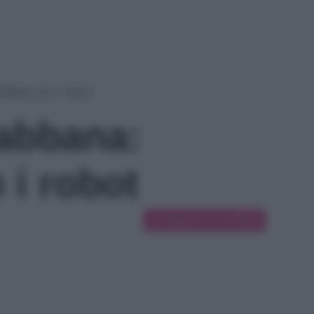
filata con i robot
abbana:
n i robot
Suggerisci una modifica