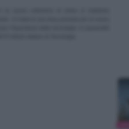
è la nuova collezione di Dolce & Gabbana
ek. Si tratta di una linea pensata per la nuova
re l’importanza della tecnologia. In passerella
’IIT-Istituto Italiano di Tecnologia.
MOD