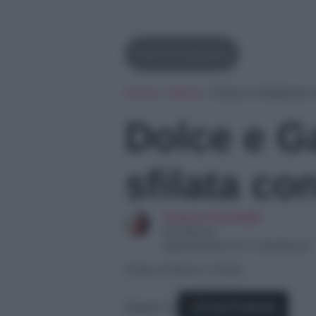
Dolce E Gabbana
Home
»
Moda
»
Dolce e Gabbana: s
Dolce e G
sfilata co
Arianna Preciballe
Art Director
Appassionata di tv e Spettacolo
Tempo di lettura: 2 minuti
Seguici su
Fonti Preferite