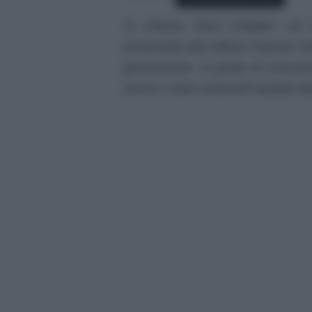
Si chiama “Next Chapter” ed 
presentata alla Milano Fashion We
generazione, in grado di comunica
anche i robot umanoidi studiati dall