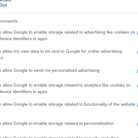
Out
volta, infatti,
Domenico Dolce e Stefano
Je
ella
l’importanza dell’hi-tech.
ri
consents
pe
ici
, fatti di
lurex
e tessuti
metallizzati
in grado
o allow Google to enable storage related to advertising like cookies on
e con dei
veri e propri robot.
Insieme alla
evice identifiers in apps.
Or
erpretato
lo stile delle
top model
degli anni ’90,
gi
o allow my user data to be sent to Google for online advertising
hanno
partecipato all’evento.
s.
: la nuova collezione
to allow Google to send me personalized advertising.
gia
o allow Google to enable storage related to analytics like cookies on
evice identifiers in apps.
o allow Google to enable storage related to functionality of the website
o allow Google to enable storage related to personalization.
o allow Google to enable storage related to security, including