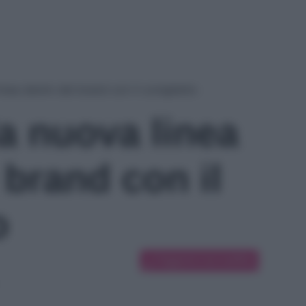
inea denim del brand con il coniglietto
a nuova linea
brand con il
o
Suggerisci una modifica