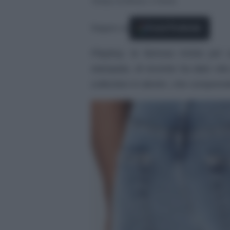
Tempo di lettura: 2 minuti
Seguici su
Fonti Preferite
Playboy, la famosa rivista per
stampata, di recente ha dato vita
collection in denim, che comprend