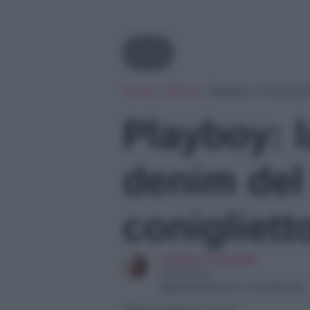
Moda
Home
»
Moda
»
Playboy: la nuova l
Playboy: l
denim del 
conigliett
Arianna Preciballe
Art Director
Appassionata di tv e Spettacolo