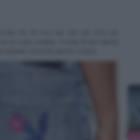
 uomini che da circa due anni non viene più
 ad un nuovo progetto. Si tratta di una capsule
e pantaloni ma anche giacche in jeans.
MOD