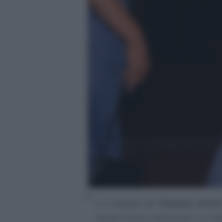
Lo sviluppo dei
Playboy Deni
brand iconico americano e il d