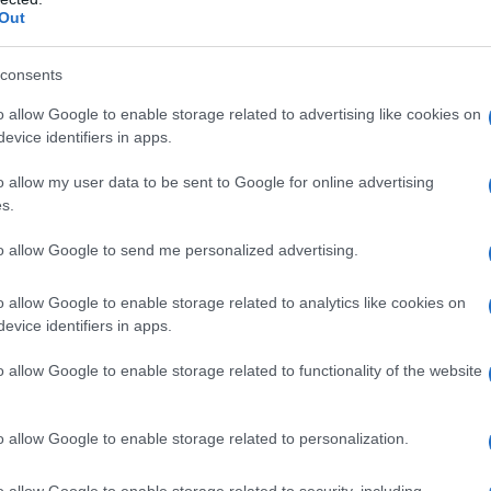
Or
Out
zi,
tra cui jeans
skinny,
a vita bassa, a vita alta,
ve
ncora.
consents
Or
ve
olari o stampe
e sono declinati in diversi colori.
o allow Google to enable storage related to advertising like cookies on
evice identifiers in apps.
del celebre
coniglietto,
che caratterizza ogni
o allow my user data to be sent to Google for online advertising
s.
a denim con il
to allow Google to send me personalized advertising.
o allow Google to enable storage related to analytics like cookies on
evice identifiers in apps.
o allow Google to enable storage related to functionality of the website
o allow Google to enable storage related to personalization.
o allow Google to enable storage related to security, including