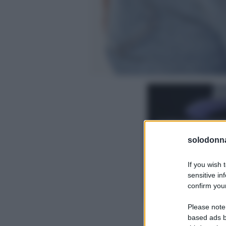
solodonna
If you wish 
sensitive in
confirm your
Please note
based ads b