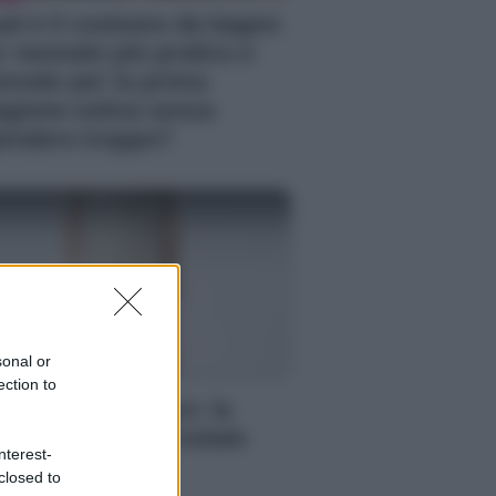
al è il costume da bagno
r neonato più pratico e
modo per la prima
agione estiva senza
endere troppo?
sonal or
A
ection to
stiti H&M in pizzo: la
elta giusta per l’estate
nterest-
25
closed to