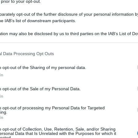
 prior to your opt-out.
rately opt-out of the further disclosure of your personal information by
he IAB’s list of downstream participants.
tion may also be disclosed by us to third parties on the IAB’s List of 
 that may further disclose it to other third parties.
 that this website/app uses one or more Google services and may gath
l Data Processing Opt Outs
MOD
including but not limited to your visit or usage behaviour. You may click 
 to Google and its third-party tags to use your data for below specifi
Sa
o opt-out of the Sharing of my personal data.
ogle consent section.
di
In
as
o opt-out of the Sale of my Personal Data.
In
L
to opt-out of processing my Personal Data for Targeted
ing.
o
con numerosi brand di fama internazionale, il
Or
In
lanciarsi nel
mondo della moda
con una
ve
o opt-out of Collection, Use, Retention, Sale, and/or Sharing
ersonal Data that Is Unrelated with the Purposes for which it
lected.