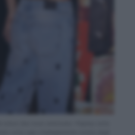
m
unisce due icone americane: Playboy come
enim come capo d’abbigliamento iconico degli