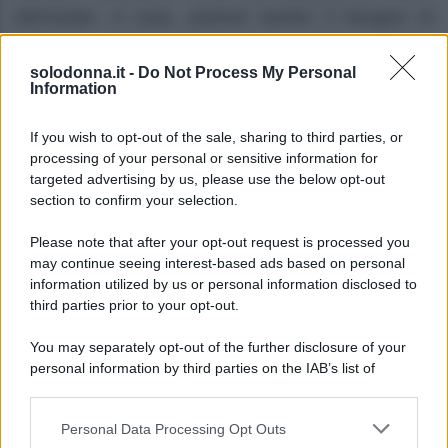
dell’estate. A casa, potresti sentire il bisogno di
ordine e comfort, mentre la tua salute potrebbe
solodonna.it -
Do Not Process My Personal
beneficiare di più riposo e un ritmo più lento.
Information
Leone
If you wish to opt-out of the sale, sharing to third parties, or
processing of your personal or sensitive information for
Questo periodo ti porta sotto i riflettori con un
targeted advertising by us, please use the below opt-out
fascino naturale che attira l’attenzione, specialmente
section to confirm your selection.
nei rapporti sociali. Sul lavoro, puoi ricevere
Please note that after your opt-out request is processed you
conferme significative, ma cerca di non controllare
may continue seeing interest-based ads based on personal
information utilized by us or personal information disclosed to
ogni dettaglio. Una piccola distrazione estiva
third parties prior to your opt-out.
potrebbe portare anche un incontro piacevole.
You may separately opt-out of the further disclosure of your
Vergine
personal information by third parties on the IAB’s list of
downstream participants.
La tua praticità è particolarmente utile oggi,
Personal Data Processing Opt Outs
This information may also be disclosed by us to third parties
aiutandoti a risolvere questioni irrisolte da tempo. La