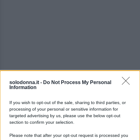
solodonna.it -
Do Not Process My Personal
Information
If you wish to opt-out of the sale, sharing to third parties, or
processing of your personal or sensitive information for
La
fama mondiale
arriva nel
1998
, quando, a dodici
targeted advertising by us, please use the below opt-out
anni, interpreta il doppio
ruolo di due gemelle
section to confirm your selection.
separate alla nascita nel film
Genitori in trappola
,
Please note that after your opt-out request is processed you
performance che la consacra come una delle