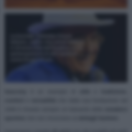
Saucony
è un esempio di
stile
e
tradizione
,
comfort
e
versatilità
che dalla sua fondazione nel
1898 è rimasto sempre un baluardo delle
sneakers
sportive
che non rinunciano ai
dettagli fashion.
Quest’anno compie
40 anni
uno dei modelli più belli