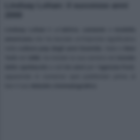
Lindsay Lohan: il successo anni
2000
Lindsay Lohan
è un’
attrice
,
cantante
e
modella
americana
che ha lasciato un’impronta significativa
nella
cultura pop degli anni Duemila
. Nata a
New
York
nel
1986
, ha iniziato la sua carriera nel
mondo
dello spettacolo
a soli
tre anni
per l’
agenzia Ford
,
apparendo in numerosi spot pubblicitari prima di
fare il suo
debutto cinematografico
.