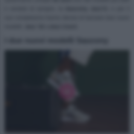
e venduti di sempre, la
Saucony Jazz’O
, e per il
suo compleanno hanno deciso di lanciare due nuovi
modelli:
Jazz ’81
e
Jazz Court.
I due nuovi modelli Saucony