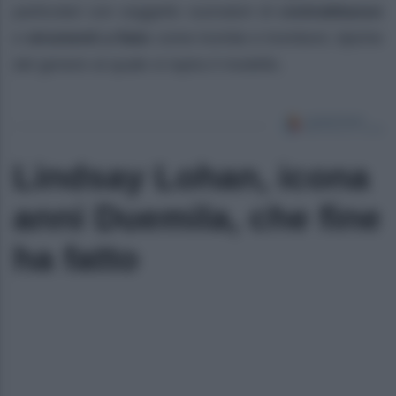
particolari con soggetto suonatori di
contrabbasso
e
strumenti a fiato
come trombe e tromboni, tipiche
del genere al quale si ispira il modello.
Lindsay Lohan, icona
anni Duemila, che fine
ha fatto