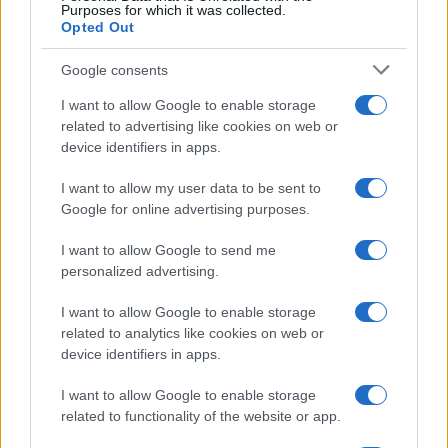
Purposes for which it was collected.
dei tabloid
per problemi di dipendenze,
arresti
e
Opted Out
questioni legali
, circostanze che purtroppo
Google consents
rallentano la sua
carriera cinematografica
.
I want to allow Google to enable storage
La vita attuale di Lindsay
related to advertising like cookies on web or
device identifiers in apps.
Lindsay Lohan
, al giorno d’oggi, conduce una
vita
I want to allow my user data to be sent to
molto più serena e concentrata
rispetto al
Google for online advertising purposes.
passato. In particolare, dal
2014
, si è stabilita a
I want to allow Google to send me
Dubai.
personalized advertising.
I want to allow Google to enable storage
related to analytics like cookies on web or
device identifiers in apps.
I want to allow Google to enable storage
related to functionality of the website or app.