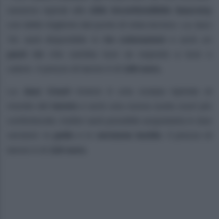
saranno ispirati allo
stile inconfondibile Saucony
con delle migliorie dal punto di vista tecnico. La Jazz
’81 sarà disponibile in
tre colorazioni
e avrà un
pack Uv
che cambia luce se esposto a luce o
calore. Il prezzo di lancio è di
109 euro.
La
Jazz Court
invece è una scarpa ispirata al
mondo del
tennis
e avrà una nuova suola court più
confortevole; inoltre sarà possibile acquistarla in due
versioni: in
pelle
e in
versione textile
. Il prezzo di
lancio è di
119 euro.