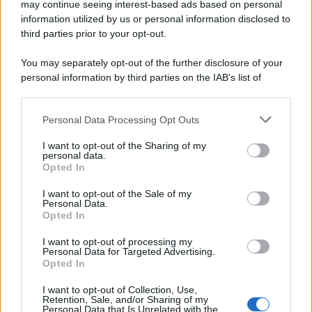
may continue seeing interest-based ads based on personal
giovani attrici
più promettenti di Hollywood
.
information utilized by us or personal information disclosed to
third parties prior to your opt-out.
Il suo
successo
prosegue con film diventati
cult
You may separately opt-out of the further disclosure of your
generazionali
, come, per esempio,
Quel pazzo
personal information by third parties on the IAB’s list of
downstream participants.
venerdì
, al fianco di
Jamie Lee Curtis
e soprattutto
con
Mean Girls
nel 2004, che la consacra come
Personal Data Processing Opt Outs
This information may also be disclosed by us to third parties
icona globale
.
on the IAB’s List of Downstream Participants that may further
I want to opt-out of the Sharing of my
disclose it to other third parties.
personal data.
Durante questo periodo,
Lindsay
si dedica anche
Opted In
Please note that this website/app uses one or more Google
alla
musica
, pubblicando
album pop di successo
services and may gather and store information including but
I want to opt-out of the Sale of my
Personal Data.
not limited to your visit or usage behaviour. You may click to
nelle classifiche americane. Tuttavia,
Opted In
grant or deny consent to Google and its third-party tags to
successivamente segna un
periodo molto
use your data for below specified purposes in below Google
I want to opt-out of processing my
consent section.
turbolento
per lei a causa della intensa
pressione
Personal Data for Targeted Advertising.
Opted In
mediatica
.
I want to opt-out of Collection, Use,
Retention, Sale, and/or Sharing of my
La sua
vita privata
è costantemente sotto i
riflettori
Personal Data that Is Unrelated with the