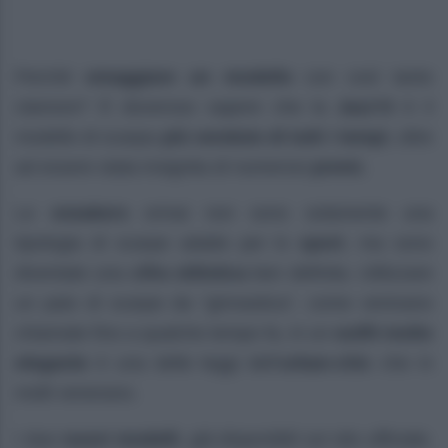
Perché
omaggiare un modello
con così tanto
clamore? È doveroso sapere che la
Jazz’O
è il
modello di scarpa
più venduto di tutti i tempi
, oltre
ad essere stata insignita di numerosi
premi.
Le
sneakers
ormai non sono solamente una
tipologia di scarpe adatte per lo
sport
, ma sono
diventate una
cifra stilistica
ben definita. Utilizzare
un paio di scarpe da “ginnastica”, come venivano
chiamate fino a qualche tempo fa, in un
outfit molto
elegante
è una delle leggi dell’
urban-chic
che in
molti venerano.
I due
nuovi modelli
, già disponibili sul sito ufficiale,