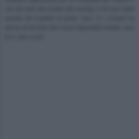
non più solo dal mondo del running. A 40 anni dalla
nascita del modello di punta “Jazz ‘O”, il brand ha
deciso di lanciare due nuovi imperdibili modelli: Jazz
81 e Jazz court!