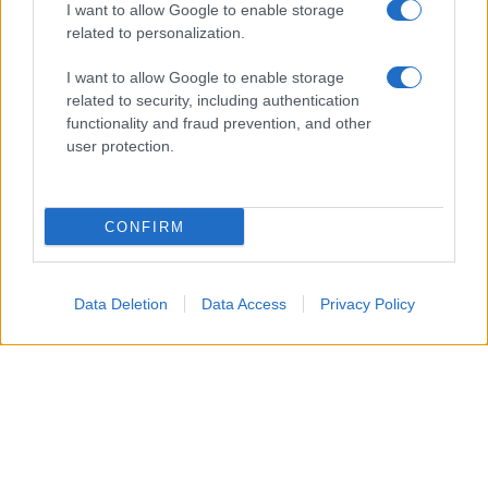
I want to allow Google to enable storage
related to personalization.
I want to allow Google to enable storage
related to security, including authentication
functionality and fraud prevention, and other
user protection.
CONFIRM
Data Deletion
Data Access
Privacy Policy
Si tratta, in particolare, di una
scelta
pensata per
allontanarsi dalla pressione dei
paparazzi di
Hollywood
e ritrovare un
equilibrio personale
. La
Lohan
, proprio in questo contesto, ha costruito la