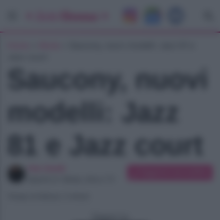
Home
»
Moda
»
Saucony, nuovi modelli: Jazz 81 e
Jazz court
Saucony, nuovi
modelli: Jazz
81 e Jazz court
Vito Girelli
Suggerisci una modifica
Esperto in: Moda, Arte e TV
Tempo di lettura: 2 minuti
Seguici su