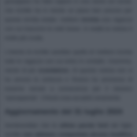
gossipparo ha fatto sapere in una storia sul social,
che Achille ha in mente un piano ben preciso per
questa torrida estate: mettere
incinta
una ragazza
con cui trascorre le notti brave. In realtà la notizia è
molto più cruda.
L’intento di Achille sarebbe quello di mettere incinta
tutte le ragazze con cui entra in contatto. Insomma,
niente di più
scandaloso.
Di questa notizia non si
ha ancora la certezza e Rosica ha ammesso di
esserne venuto a conoscenza per il classico
“passaparola”. Chissà cosa accadrà veramente.
Aggiornamento del 31 luglio 2024
Sembrerebbe che le
ultime parole forti
del figlio
Achille
non abbiano comportato alcuna modifica