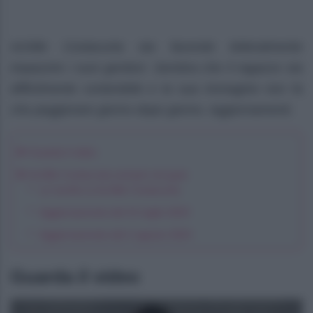
Achille Costacurta sta facendo letteralmente
impazzire i suoi genitori. Sembra che il ragazzo sia
difficilmente contenibile e la sua immagine non fa
che peggiorare giorno dopo giorno. Aggiornamenti.
Guarda il video
Achille Costacurta sempre nei guai
Le novità su Achille Costacurta
Aggiornamento del 31 luglio 2024
Aggiornamento del 2 agosto 2024
Guarda il video