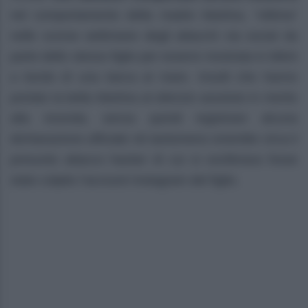
nel comportamento della madre Martina, “vittima”
nelle scorse settimane degli attacchi via social da
parte dello stesso figlio per essersi mostrata in bikini
a bordo di una barca al mare. Insulti che hanno
portato la bella Martina al silenzio assoluto in merito
alla vicenda, senza quindi registrare alcuna
dichiarazione ufficiale nè tantomeno smentite circa il
presunto attacco hacker di cui si vociferava fosse
stato colpito l’account Instagram del figlio.