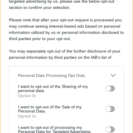
targeted advertising by us, please use the below opt-out
section to confirm your selection.
Please note that after your opt-out request is processed you
may continue seeing interest-based ads based on personal
NEWS
information utilized by us or personal information disclosed to
Cecilia Rodriguez è incinta? Ignazio Moser
third parties prior to your opt-out.
provoca i fan sui social
You may separately opt-out of the further disclosure of your
personal information by third parties on the IAB’s list of
downstream participants.
Lo sapevi che...
Personal Data Processing Opt Outs
This information may also be disclosed by us to third parties
Beautiful, anticipazioni 8 agosto 2026:
on the IAB’s List of Downstream Participants that may further
I want to opt-out of the Sharing of my
la passione tra Hope e Carter, l’ira di
disclose it to other third parties.
personal data.
Steffy e Ridge
Opted In
Please note that this website/app uses one or more Google
services and may gather and store information including but
I want to opt-out of the Sale of my
Lindsay Lohan, icona anni Duemila,
Personal Data.
not limited to your visit or usage behaviour. You may click to
Opted In
che fine ha fatto
grant or deny consent to Google and its third-party tags to
use your data for below specified purposes in below Google
I want to opt-out of processing my
Kimi Antonelli avvistato con una nuova
consent section.
Personal Data for Targeted Advertising.