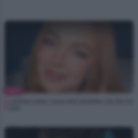
NEWS
Lindsay Lohan, icona anni Duemila, che fine ha
fatto