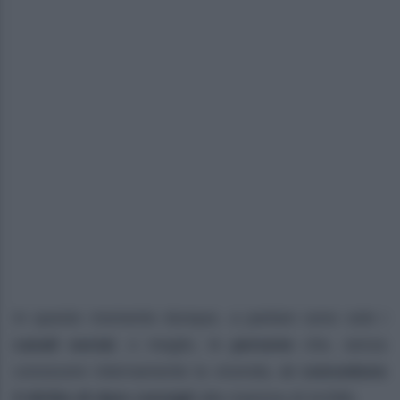
In questo momento dunque, a parlare sono solo i
canali social
, o meglio, le
persone
che, senza
conoscere internamente la vicenda,
si concedono
il diritto di dare consigli
alla mamma di Achille.