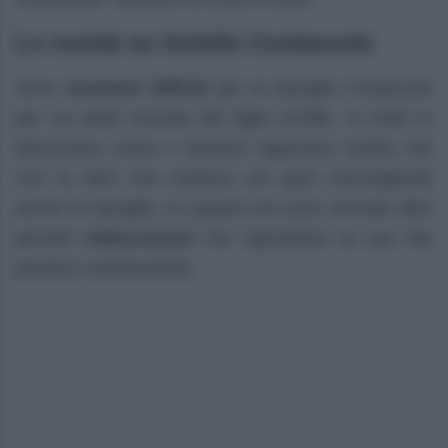
Le novità su Achille Costacurta
Sono
momenti difficili
per la famiglia Costacurta
per via delle bravate del figlio Achille. In molti lo
descrivono come il classico ragazzino viziato che
non fa altro che mettersi nei guai coinvolgendo
anche la famiglia. In queste ore sono arrivate altre
pesanti
indiscrezioni
che riguardano la sua vita
privata e sentimentale.