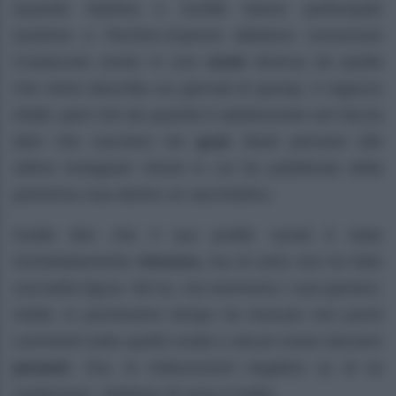
Quando Martina e Achille hanno partecipato
assieme a
Pechino Express
abbiamo conosciuto
Costacurta Junior in una
veste
diversa da quella
che viene descritta sui giornali di gossip. Il ragazzo
infatti, pare che da quando è adolescente non faccia
altro che cacciarsi nei
guai.
Basti pensare alle
ultime Instagram Storie in cui ha pubblicato della
polverina rosa dentro un sacchettino.
Inutile dire che il suo profilo social è stato
immediatamente
rimosso,
ma di certo non ha fatto
una bella figura. Né lui, ma nemmeno i suoi genitori.
Infatti, in pochissimo tempo ha ricevuto non pochi
commenti sotto quello scatto e alcuni erano davvero
pesanti.
Ora, le indiscrezioni negative su di lui
continuano. Vediamo di cosa si tratta.