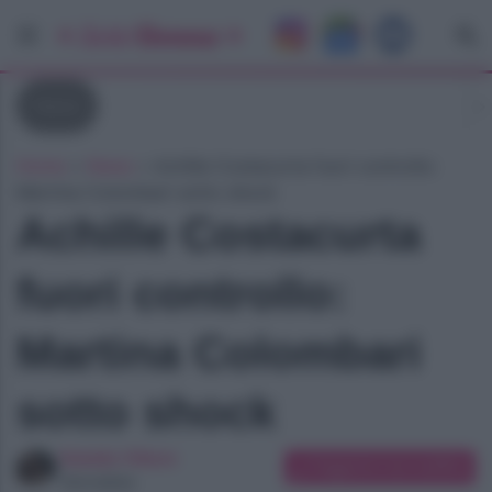
News
Home
»
News
»
Achille Costacurta fuori controllo:
Martina Colombari sotto shock
Achille Costacurta
fuori controllo:
Martina Colombari
sotto shock
Natalia Vittore
Suggerisci una modifica
Giornalista