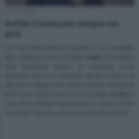
Foto Instagram
Achille Costacurta sempre nei
guai
L’ex Miss Italia Martina Colombari e l’ex calciatore
Billy Costacurta sono una delle
coppie
più durature
della televisione italiana. Si conoscono ormai
moltissimi anni fa e nonostante gli alti e bassi e le
difficoltà di coppia, sono ancora insieme. Da quando
però hanno avuto anche il loro unico figlio
Achille
le
cose sono cambiate notevolmente e questo perché
da sempre il giovane crea loro non pochi problemi.