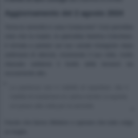
Aggiornamento del 2 agosto 2024
Torna la serenità in casa Costacurta? Così parrebbe
visto che la madre, la splendida Martina Colombari,
è tornata a parlare sul suo canale Instagram dopo
settimane di silenzio, mostrando il suo volto, molto
rilassato sebbene il livello delle tensioni sia
sicuramente alto.
La pazienza non è l’abilità di aspettare. Ma è
l’abilità di mantenere la calma mentre si aspetta.
Un passo alla volta per la serenità.
Parole che fanno riflettere e sperare che tutto volga
al meglio.