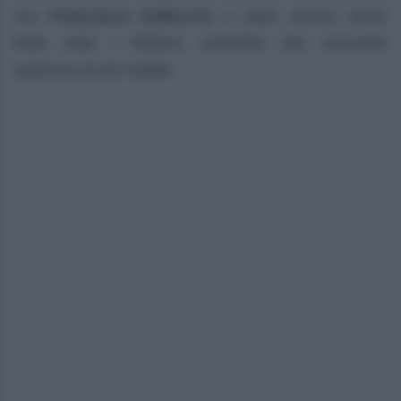
con
Francesca Galluccio
e dopo alcune storie
finite sotto i riflettori, potrebbe star cercando
qualcosa di più stabile.