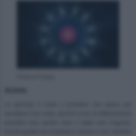
Photo by Pixabay
Ariete
La giornata ti invita a prendere una pausa per
ascoltare il tuo corpo, perché un po’ di affaticamento
potrebbe farsi sentire sotto il caldo sole d’agosto.
Essere gentili con le parole in amore e con i familiari