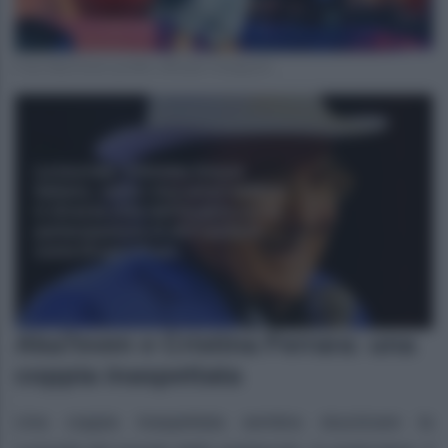
Foto Aka7even profilo ufficiale Instagram
Aka7even e Cristina Ferrara: una
coppia inaspettata
Una coppia inaspettata sembra stuzzicare la