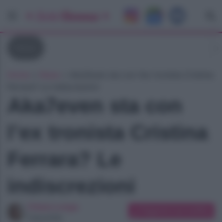
News
Home
»
News
»
Aka7even sta con l’ex tronista Cristina
Ferrara? Le indiscrezioni
Aka7even sta con
l’ex tronista Cristina
Ferrara? Le
indiscrezioni
Chiara Longo
Suggerisci una modifica
Copywriter