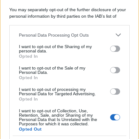
entusiasmo e rafforzare la fiducia reciproca.
You may separately opt-out of the further disclosure of your
Vergine
personal information by third parties on the IAB’s list of
downstream participants.
Il clima astrale oggi agevola ordine e meticolosità,
Personal Data Processing Opt Outs
This information may also be disclosed by us to third parties
qualità utili per gestire scadenze, spese o questioni
on the IAB’s List of Downstream Participants that may further
I want to opt-out of the Sharing of my
pratiche nell’imminenza di Ferragosto. Nei rapporti
disclose it to other third parties.
personal data.
Opted In
familiari e di amicizia, comunicazioni trasparenti
Please note that this website/app uses one or more Google
services and may gather and store information including but
eviteranno malintesi e porteranno sollievo.
I want to opt-out of the Sale of my
Personal Data.
not limited to your visit or usage behaviour. You may click to
Opted In
Bilancia
grant or deny consent to Google and its third-party tags to
use your data for below specified purposes in below Google
I want to opt-out of processing my
consent section.
Personal Data for Targeted Advertising.
Ti senti attratto dall’armonia e dalla serenità,
Opted In
specialmente nelle relazioni sentimentali e intime.
I want to opt-out of Collection, Use,
Un’opportunità estiva o una breve pausa lavorativa
Retention, Sale, and/or Sharing of my
Personal Data that Is Unrelated with the
ti aiuterà a ritrovare equilibrio interiore e a guardare
Purposes for which it was collected.
Opted Out
con più fiducia al futuro.