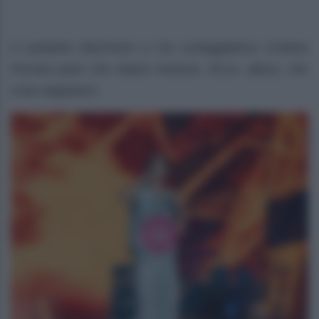
Il cantante Aka7even e l’ex corteggiatrice Cristina
Ferrara pare che stiano insieme. Ecco, allora, che
cosa sappiamo.