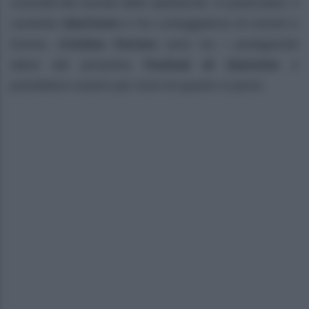
curiosità del mondo dello spettacolo. In particolare, il
cantante
Aka7even
e l’ex corteggiatrice di Uomini e
Donne,
Cristina Ferrara
sono tra i protagonisti
attesi del prossimo
Festival di Sanremo
e
potrebbero essere più vicini di quanto si pensi.