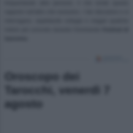
frequentando altre persone, il che rende questo
rapporto tutt’altro che esclusivo. I fan discutono e si
interrogano, aspettando sviluppi e magari qualche
indizio più concreto durante l’imminente
Festival di
Sanremo
.
Oroscopo dei
Tarocchi, venerdì 7
agosto