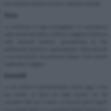
può dissipare tensioni recenti e riportare serenità.
Toro
Le condizioni di oggi incoraggiano la concretezza
nelle attività lavorative e offrono maggiore chiarezza
nelle decisioni pratiche, specialmente se stai
pianificando vacanze o appuntamenti. Nelle amicizie
e nei sentimenti, una presenza fidata ti farà sentire
supportato e leggero.
Gemelli
La tua mente è particolarmente vivace oggi, il che
può essere di aiuto sia negli incontri sia nel
concepire idee per il futuro. Un piccolo gesto legato
a un evento estivo o a una festa porterà dolcezza e