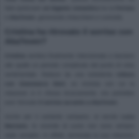
fatto ipotizzare
un legame romantico
tra la
Ferrara
e
Aka7even
, generando chiacchiere e curiosità.
Cristina ha ritrovato il sorriso con
Aka7even?
Cristina
sembra finalmente intenzionata a lasciarsi
alle spalle un periodo complicato dal punto di vista
sentimentale. Reduce da una turbolenta
rottura
con Gianmarco Steri
, ex tronista con cui la
relazione si è chiusa bruscamente, ora potrebbe
aver ritrovato
il sorriso accanto a Aka7even
.
Anche per il cantante campano, al secolo
Luca
Marzano
, le vicende di cuore non sono sempre
state semplici. In effetti, terminata la sua relazione