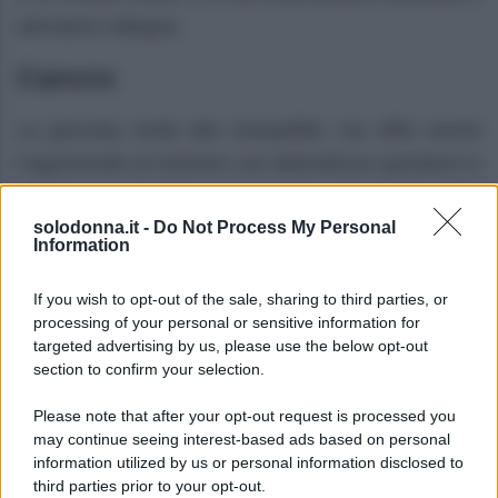
stimolerà l’allegria.
Cancro
La giornata invita alla tranquillità, ma offre anche
l’opportunità di risolvere con delicatezza questioni in
sospeso in famiglia o in amore. Sul fronte della
solodonna.it -
Do Not Process My Personal
salute, riposare e mangiar bene ti aiuteranno a
Information
ritrovare equilibrio.
If you wish to opt-out of the sale, sharing to third parties, or
Leone
processing of your personal or sensitive information for
targeted advertising by us, please use the below opt-out
L’energia attuale ti sostiene rendendoti radioso,
section to confirm your selection.
soprattutto nei contesti lavorativi o sociali che
Please note that after your opt-out request is processed you
richiedono presenza e carisma. In amore, un invito
may continue seeing interest-based ads based on personal
information utilized by us or personal information disclosed to
spontaneo o un momento festivo può accendere
third parties prior to your opt-out.