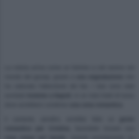
La notizia arriva come un fulmine a ciel sereno nel
mondo del gossip, grazie a
una segnalazione
che
ha catturato l’attenzione dei fan. I due sono stati
avvistati
insieme a Napoli
, in un noto hotel di lusso
dove avrebbero condiviso
una cena romantica
.
Il cantante, peraltro, avrebbe fatto un
gesto
romantico per Cristina
, facendole trovare una
rosa rossa sul tavolo
. Questo avvistamento ha