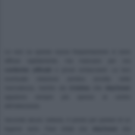
Le voci su questa nuova frequentazione si sono
diffuse rapidamente, ma mancano per ora
conferme ufficiali
o prove schiaccianti. La loro
eventuale relazione sembra avvolta nella
riservatezza, mentre sia
Cristina
che
Aka7even
appaiono sempre più spesso al centro
dell’attenzione.
Secondo alcuni, tuttavia, è presto per parlare di un
legame serio. Pare infatti che
Aka7even
stia