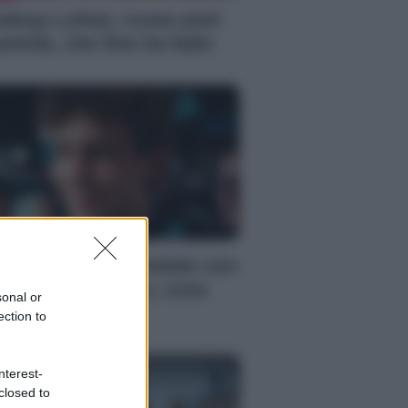
ndsay Lohan, icona anni
emila, che fine ha fatto
S
mi Antonelli avvistato con
a nuova ragazza, cosa
sonal or
ppiamo
ection to
nterest-
closed to