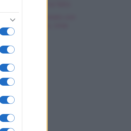
emila, che fine ha fatto
mi Antonelli avvistato con
a nuova ragazza, cosa
appiamo