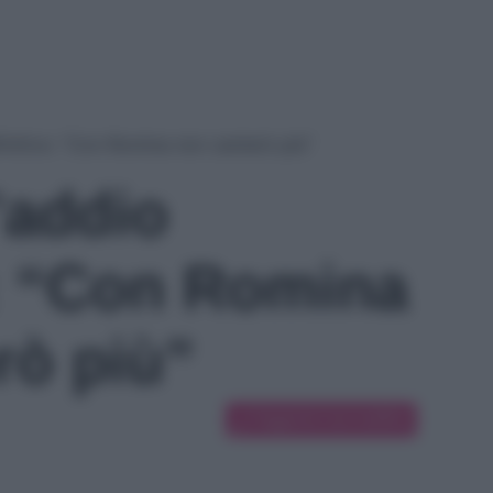
finitivo: “Con Romina non canterò più”
’addio
o: “Con Romina
rò più”
Suggerisci una modifica