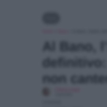
News
Home
»
News
»
Al Bano, l’addio de
Al Bano, l
definitiv
non cante
Chiara Longo
Copywriter
10/06/2026