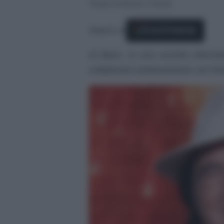
Tempo di lettura: 2 minuti
Seguici su
Fonti Preferite
Al Bano, in una recente intervis
collaborare artisticamente con R