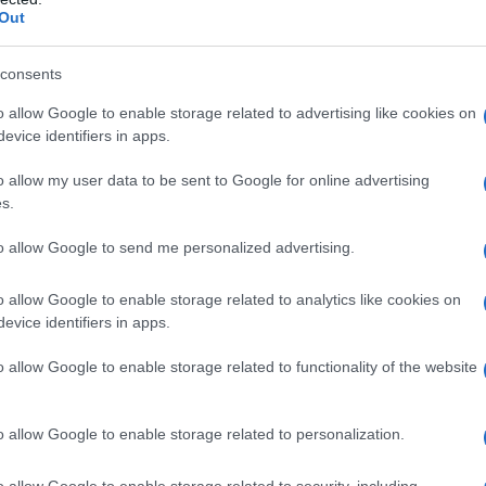
Du
Out
Ki
consents
un
o allow Google to enable storage related to advertising like cookies on
s
evice identifiers in apps.
o allow my user data to be sent to Google for online advertising
s.
to allow Google to send me personalized advertising.
o allow Google to enable storage related to analytics like cookies on
prio sereno
per il lungo
rapporto artistico
e
evice identifiers in apps.
e
Romina Power
. In effetti, i
due ex coniugi
,
o allow Google to enable storage related to functionality of the website
antante salentino
in un’intervista rilasciata a
il palco
dopo i prossimi concerti.
o allow Google to enable storage related to personalization.
finitiva
che lascia comunque qualche
o allow Google to enable storage related to security, including