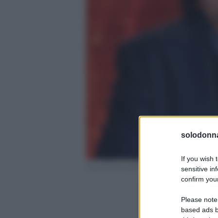
solodonna
If you wish 
Foto Al Bano profilo ufficiale Instagram
sensitive in
confirm your
Please note
based ads b