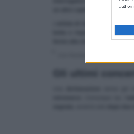
interrogativo sul futuro
. La
turb
authenti
un altro capitolo
, che potrebbe 
L’
artista di Cellino San Marco
, 
botta e risposta
non è passato 
fermo alla vicenda
. Durante l’int
Con Romina non canterò più.
Gli ultimi conce
Una
dichiarazione
senza giri d
retromarce
. Comunque sia, l’
ad
segnata
, avverrà solo
dopo due d