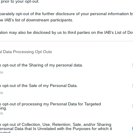
 prior to your opt-out.
rately opt-out of the further disclosure of your personal information by
he IAB’s list of downstream participants.
NEW
tion may also be disclosed by us to third parties on the IAB’s List of 
 that may further disclose it to other third parties.
Ce
Ig
 that this website/app uses one or more Google services and may gath
l Data Processing Opt Outs
o a Romina Power
including but not limited to your visit or usage behaviour. You may click 
su
 to Google and its third-party tags to use your data for below specifi
o opt-out of the Sharing of my personal data.
ogle consent section.
usione
delle sue
collaborazioni artistiche
con
In
L
rti in Polonia e Austria
, le loro
strade si
o opt-out of the Sale of my Personal Data.
Be
In
ag
to opt-out of processing my Personal Data for Targeted
tr
ing.
In
St
o opt-out of Collection, Use, Retention, Sale, and/or Sharing
Li
ersonal Data that Is Unrelated with the Purposes for which it
lected.