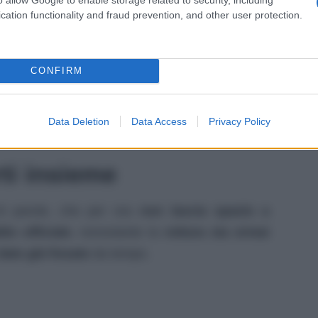
olenta storia
di
Al Bano
e
Romina
scrive oggi
cation functionality and fraud prevention, and other user protection.
però
rivelarsi quello finale
.
scontri mediatici
dopo mesi di
attriti e
, dove il
CONFIRM
inosservato, ha deciso di mettere
un punto
ervista, ha usato parole chiare:
Data Deletion
Data Access
Privacy Policy
rti insieme
i parole, che per ora
non lascia spazio a
dio ufficiale
, nonostante la
rottura sia ormai
ate già fissate
da tempo.