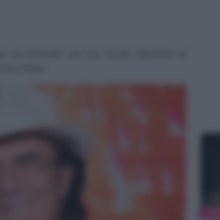
ta, ha dichiarato che non ha più intenzione di
omina Power.
NEW