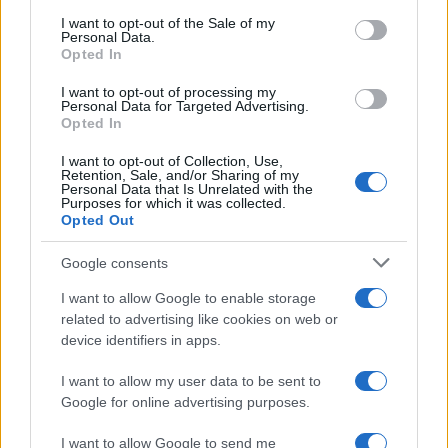
services and may gather and store information including but
I want to opt-out of the Sale of my
Personal Data.
not limited to your visit or usage behaviour. You may click to
Opted In
grant or deny consent to Google and its third-party tags to
use your data for below specified purposes in below Google
I want to opt-out of processing my
consent section.
Personal Data for Targeted Advertising.
Opted In
I want to opt-out of Collection, Use,
Retention, Sale, and/or Sharing of my
Personal Data that Is Unrelated with the
Purposes for which it was collected.
Opted Out
Google consents
I want to allow Google to enable storage
related to advertising like cookies on web or
device identifiers in apps.
Seguici su Google News
I want to allow my user data to be sent to
Google for online advertising purposes.
I want to allow Google to send me