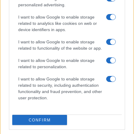
personalized advertising.
I want to allow Google to enable storage
related to analytics like cookies on web or
device identifiers in apps.
CHI SIAMO
REDAZIONE
CONTATTI
I want to allow Google to enable storage
related to functionality of the website or app.
© 2026 - SOLODONNA - P.IVA 04827280654 - TESTATA REGISTRATA AL
TRIBUNALE DI NOCERA INFERIORE N. 6/2020 - RG N. 1338/2020
I want to allow Google to enable storage
ISCRIZIONE AL ROC N. 35792 – ISCRITTA ALL’ANSO (ASSOCIAZIONE
related to personalization.
NAZIONALE STAMPA ONLINE)
I want to allow Google to enable storage
Privacy e Notifiche
related to security, including authentication
functionality and fraud prevention, and other
Preferenze privacy
user protection.
Mappa del sito
CONFIRM