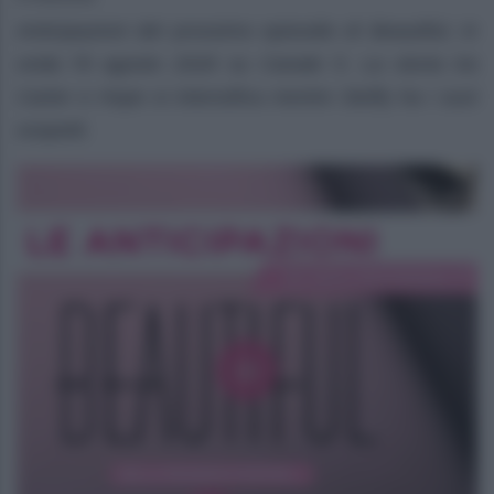
Anticipazioni del prossimo episodio di Beautiful, in
onda l’8 agosto 2026 su Canale 5. La storia tra
Carter e Hope si intensifica mentre Steffy ha i suoi
sospetti.