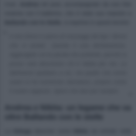
Così,
Andrea
nel post, accompagnato da una foto
insieme con il ballerino, che è stato suo maestro a
Ballando con le Stelle
, si esprime in questi termini:
Il mio Direct è pieno di messaggi del tipo ‘dimmi
che vi amate’. Questa è una dichiarazione.
Aggiungete voi la parola che preferite, perché io
posso solo descrivere chi è Nikita per me. Le
definizioni spettano a voi, ma quello che vorrei
usare io ha numerose sfumature, proprio come
il nostro rapporto. Spero che duri per sempre.
Andrea e Nikita: un legame che va
oltre Ballando con le stelle
La
Delogu
descrive come
Nikita
sia entrato nella