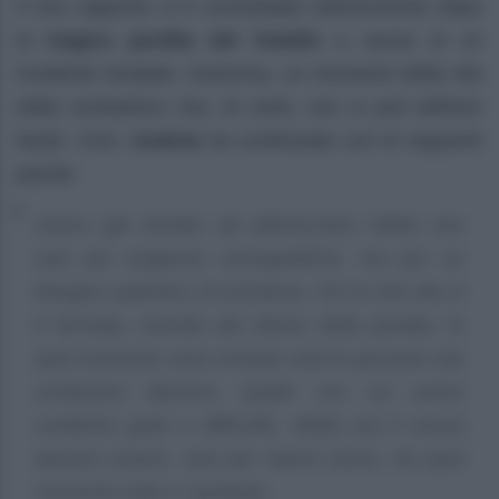
Il loro rapporto si è consolidato ulteriormente dopo
la
tragica perdita del fratello
a causa di un
incidente stradale. Insomma, un momento della vita
della conduttrice che, di certo, non si può definire
facile. Così,
Andrea
ha confessato con le seguenti
parole:
Avevo già iniziato ad abbracciare Nikita non
solo per esigenze coreografiche, ma per un
bisogno autentico di vicinanza. Poi la mia vita si
è fermata, travolta dal dolore della perdita. In
quel momento sono rimaste solo le persone che
contavano davvero, quelle con cui avevo
condiviso gioie e difficoltà. Nikita era lì senza
doverlo essere, solo per starmi vicino. Da quel
momento tutto è cambiato.