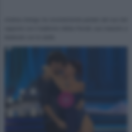
Andrea Delogu ha recentemente parlato del suo bel
rapporto con il ballerino Nikita Perotti, suo maestro a
Ballando con le stelle.