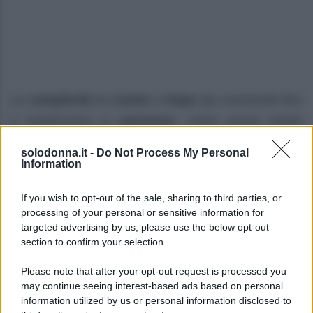
La
complicità
fra
Carter
e
Hope
sta crescendo fino
a trasformarsi in
passione
, come aveva intuito
Steffy
. Nell’episodio in questione,
Steffy
continua a
solodonna.it -
Do Not Process My Personal
sospettare di
Walton
e
Logan
.
Information
I
due
si concedono un
momento di intensa
If you wish to opt-out of the sale, sharing to third parties, or
processing of your personal or sensitive information for
intimità
, cercando di mantenere segreta la loro
targeted advertising by us, please use the below opt-out
nascente alleanza
. Nel frattempo,
Brooke
e
section to confirm your selection.
Deacon
sperano che
la carriera di Hope
possa
Please note that after your opt-out request is processed you
decollare. Ecco il dettaglio che
cosa accadrà
.
may continue seeing interest-based ads based on personal
information utilized by us or personal information disclosed to
Beautiful, anticipazioni sabato 8