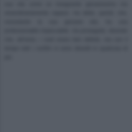
sua vita come un insegnante giovanissimo ma
straordinariamente capace. Ha detto, quindi, che,
nonostante la sua giovane età, ha una
professionalità impeccabile. Ha proseguito, dicendo
che, all’inizio, i ruoli erano ben definiti, ma con il
tempo tutti i confini si sono dissolti in qualcosa di
più.