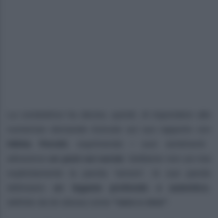
La conduttrice ha deciso, quindi, di rispondere alle
numerose domande ricevute sul suo rapporto con
Nikita Perotti
, esprimendo i suoi sentimenti
attraverso
un post sui social
. Sebbene non usi mai
esplicitamente la parola “amore”, le sue parole
delineano
un legame profondo e autentico
,
definito da lei stessa come
“vero e vivo”
.