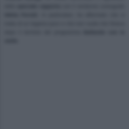
dello
speciale rapporto
con il ventenne coreografo
Nikita Perotti
. In particolare, ha affermato che si
tratta di un legamo puro e che non vuole che finisca
dopo il termine del programma
Ballando con le
stelle
.