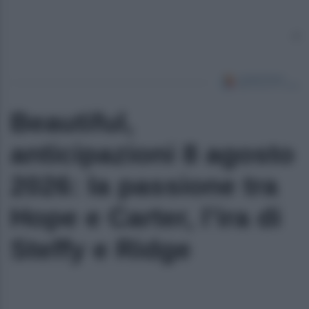
Beautiful,
anticipazioni 8 agosto
2026: la passione tra
Hope e Carter, l’ira di
Steffy e Ridge