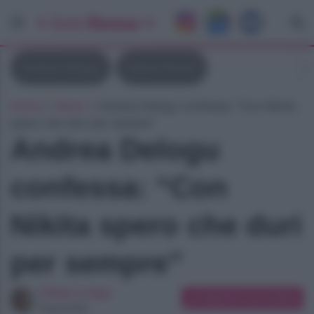
Andrea Delogu
Nikita Perotti
Home
»
News
»
Andrea Delogu confessa: “Con Nikita
spero che duri per sempre”
Andrea Delogu
confessa: “Con
Nikita spero che duri
per sempre”
Chiara Longo
Suggerisci una modifica
Copywriter