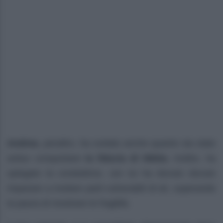
Andrea
, peraltro, ha svelato anche quanto sia stato
arduo conquistare
la fiducia di Nikita
. Inoltre, ha
spiegato la conduttrice, con lui ha dovuto dovuto
imparare a rivelare parti vulnerabili di sé, superando
la paura di mostrare le fragilità.