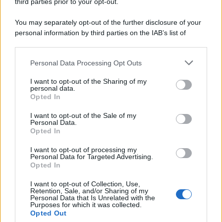
third parties prior to your opt-out.
agosto 2026: Hope e Carter
You may separately opt-out of the further disclosure of your
sempre più vicini, Steffy e Ridge
personal information by third parties on the IAB’s list of
affrontano nuove complicazioni
downstream participants.
Personal Data Processing Opt Outs
This information may also be disclosed by us to third parties
Steffy
nutre
sospetti su Carter e Hope
, sicura che
on the IAB’s List of Downstream Participants that may further
I want to opt-out of the Sharing of my
stia nascendo
qualcosa di più fra loro
. Il suo
disclose it to other third parties.
personal data.
intuito le suggerisce una possibile
relazione
Opted In
Please note that this website/app uses one or more Google
passionale
, una situazione che
non le piace
services and may gather and store information including but
I want to opt-out of the Sale of my
Personal Data.
not limited to your visit or usage behaviour. You may click to
affatto
.
Opted In
grant or deny consent to Google and its third-party tags to
use your data for below specified purposes in below Google
Preoccupata che
Hope
possa manipolare
Carter
,
I want to opt-out of processing my
consent section.
Personal Data for Targeted Advertising.
creando eventuali
disagi o problemi in azienda
,
Opted In
promette a se stessa e a
Finn
di vigilare
I want to opt-out of Collection, Use,
Retention, Sale, and/or Sharing of my
attentamente su di loro. Tuttavia, mentre lo dice, il
Personal Data that Is Unrelated with the
Purposes for which it was collected.
suo timore
sta già prendendo forma
.
Opted Out