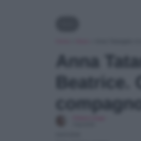
News
Home
»
News
»
Anna Tatangelo: è 
Anna Tata
Beatrice. C
compagn
Chiara Longo
Copywriter
04/01/2026