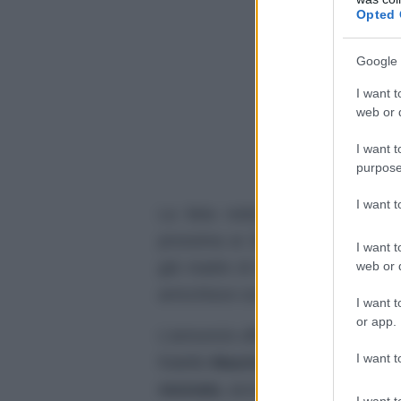
Opted 
Google 
I want t
web or d
I want t
purpose
I want 
La lieta notizia si è rapidamen
prossima ai 39 anni, ha accolto 
I want t
web or d
già madre di
Andrea
, 15 anni, 
arricchisce così la sua famiglia.
I want t
or app.
L’annuncio ufficiale è arrivato tra
I want t
fratello
Maurizio
, che, per l’appu
neonata
, accompagnato da un me
I want t