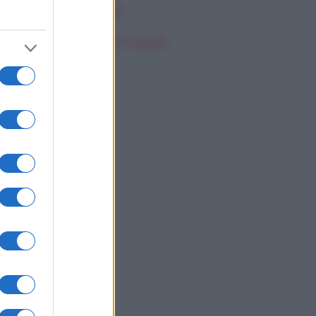
rsonale della star
oscopo del pomeriggio,
ovedì 6 agosto