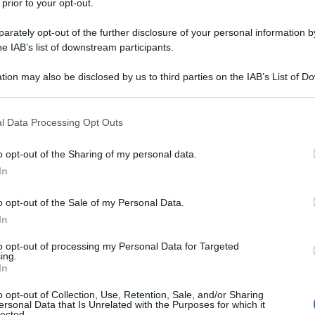
 prior to your opt-out.
rately opt-out of the further disclosure of your personal information by
he IAB’s list of downstream participants.
tion may also be disclosed by us to third parties on the IAB’s List of 
 that may further disclose it to other third parties.
NEW
 mamma bis
Or
 that this website/app uses one or more Google services and may gath
l Data Processing Opt Outs
including but not limited to your visit or usage behaviour. You may click 
gi
e la piccola
Beatrice
il 3 gennaio 2026, presso
 to Google and its third-party tags to use your data for below specifi
o opt-out of the Sharing of my personal data.
 bambina è frutto dell’unione con il compagno
ogle consent section.
In
L
o opt-out of the Sale of my Personal Data.
Or
In
im
to opt-out of processing my Personal Data for Targeted
a
ing.
In
Je
o opt-out of Collection, Use, Retention, Sale, and/or Sharing
ri
ersonal Data that Is Unrelated with the Purposes for which it
lected.