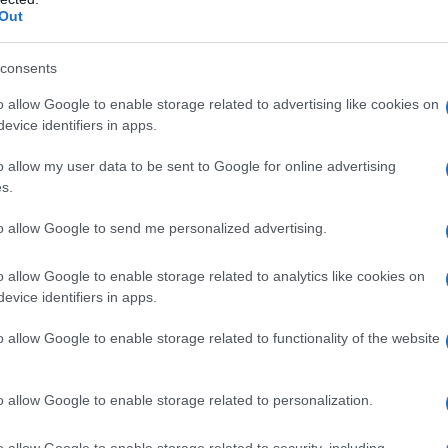
pe
Out
Or
consents
gi
o allow Google to enable storage related to advertising like cookies on
evice identifiers in apps.
o allow my user data to be sent to Google for online advertising
s.
to allow Google to send me personalized advertising.
te diffusa online.
Anna
, originaria di Sora e
con gioia
la sua secondogenita
. La cantante,
o allow Google to enable storage related to analytics like cookies on
evice identifiers in apps.
avuto dalla lunga relazione con
Gigi D’Alessio
,
o allow Google to enable storage related to functionality of the website
mite
una tenera storia Instagram
, condivisa dal
o allow Google to enable storage related to personalization.
nto, ha pubblicato uno scatto della
manina della
ssaggio affettuoso.
o allow Google to enable storage related to security, including