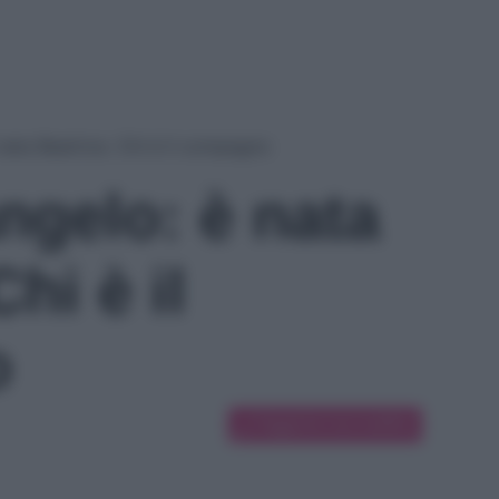
nata Beatrice. Chi è il compagno
ngelo: è nata
hi è il
o
Suggerisci una modifica