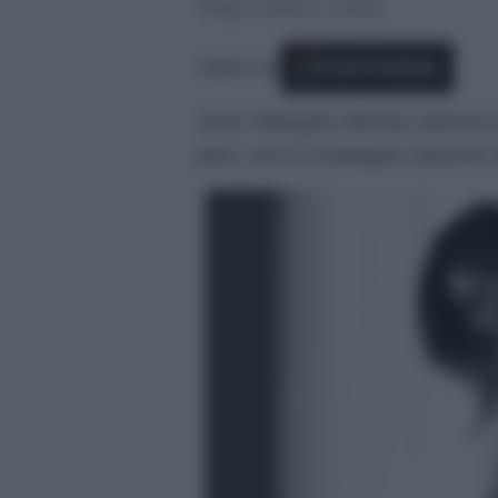
Tempo di lettura: 2 minuti
Seguici su
Fonti Preferite
Anna Tatangelo diventa mamma pe
però, chi è il compagno Giacomo d