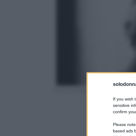
solodonna
Foto Anna Tatangelo profilo ufficiale Insta
If you wish 
sensitive in
confirm your
Please note
based ads b