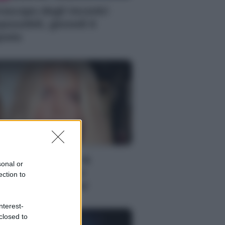
oscopo degli incontri
possibili, giovedì 6
osto
S
ssica Simpson, la
sonal or
nascita artistica e
ection to
rsonale della star
nterest-
closed to