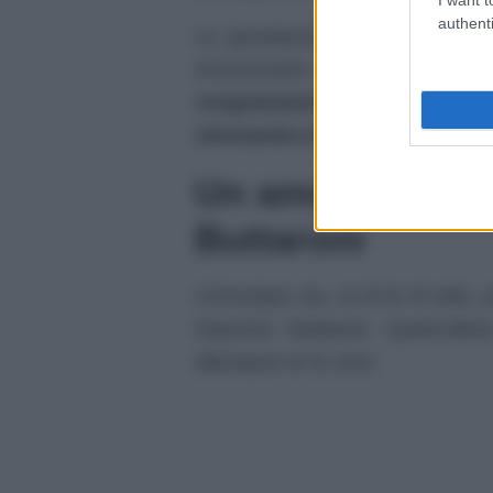
authenti
La gravidanza era stata resa p
emozionante post su Instagram.
congratulazioni
da parte di am
Alessandra Amoroso
e
Giorgia
.
Un amore discr
Buttaroni
Comunque sia, al di là di tutto,
Giacomo Buttaroni. Quest’ult
allenatore di 31 anni.