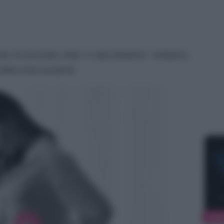
r la seconda volta: è nata Beatrice. Vediamo,
ella nota cantante.
NEW