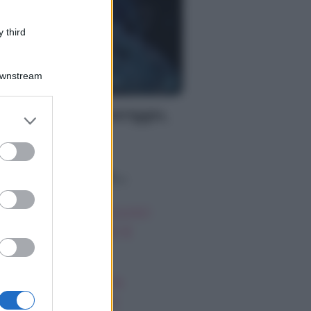
 third
Downstream
S
oscopo del pomeriggio,
er and store
to grant or
ovedì 6 agosto
ed purposes
o sapevi che...
oscopo degli incontri
possibili, giovedì 6
gosto
ssica Simpson, la
nascita artistica e