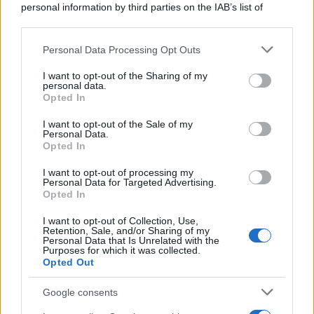
Vergine
personal information by third parties on the IAB’s list of
downstream participants.
Il clima astrale oggi agevola ordine e meticolosità,
Personal Data Processing Opt Outs
This information may also be disclosed by us to third parties
qualità utili per gestire scadenze, spese o questioni
on the IAB’s List of Downstream Participants that may further
I want to opt-out of the Sharing of my
pratiche nell’imminenza di Ferragosto. Nei rapporti
disclose it to other third parties.
personal data.
Opted In
familiari e di amicizia, comunicazioni trasparenti
Please note that this website/app uses one or more Google
services and may gather and store information including but
eviteranno malintesi e porteranno sollievo.
I want to opt-out of the Sale of my
Personal Data.
not limited to your visit or usage behaviour. You may click to
Opted In
Bilancia
grant or deny consent to Google and its third-party tags to
use your data for below specified purposes in below Google
I want to opt-out of processing my
consent section.
Personal Data for Targeted Advertising.
Ti senti attratto dall’armonia e dalla serenità,
Opted In
specialmente nelle relazioni sentimentali e intime.
I want to opt-out of Collection, Use,
Un’opportunità estiva o una breve pausa lavorativa
Retention, Sale, and/or Sharing of my
Personal Data that Is Unrelated with the
ti aiuterà a ritrovare equilibrio interiore e a guardare
Purposes for which it was collected.
Opted Out
con più fiducia al futuro.
Google consents
Scorpione