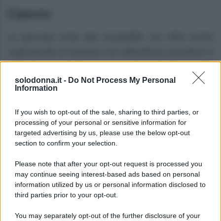
Cancro
La giornata invita alla tranquillità, ma offre anche
l’opportunità di risolvere con delicatezza questioni in
sospeso in famiglia o in amore. Sul fronte della
solodonna.it -
Do Not Process My Personal
salute, riposare e mangiar bene ti aiuteranno a
Information
ritrovare equilibrio.
If you wish to opt-out of the sale, sharing to third parties, or
Leone
processing of your personal or sensitive information for
targeted advertising by us, please use the below opt-out
L’energia attuale ti sostiene rendendoti radioso,
section to confirm your selection.
soprattutto nei contesti lavorativi o sociali che
Please note that after your opt-out request is processed you
richiedono presenza e carisma. In amore, un invito
may continue seeing interest-based ads based on personal
information utilized by us or personal information disclosed to
spontaneo o un momento festivo può accendere
third parties prior to your opt-out.
entusiasmo e rafforzare la fiducia reciproca.
You may separately opt-out of the further disclosure of your