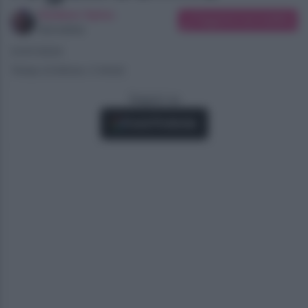
Giuliano Spina
Suggerisci una modifica
Giornalista
21/07/2024
Tempo di lettura: 2 minuti
Seguici su
Fonti Preferite