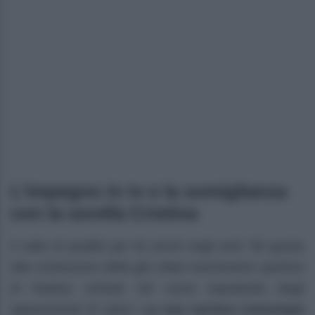
L’impegno in tv e la somiglianza
con la sorella Cristina
Il salto di qualità per lei arrivò negli anni ’90 grazie
alla conduzione delle già citate trasmissioni sportive
di Raidue, entrate nel cuore soprattutto degli
appassionati di calcio.
La sua carriera comunque