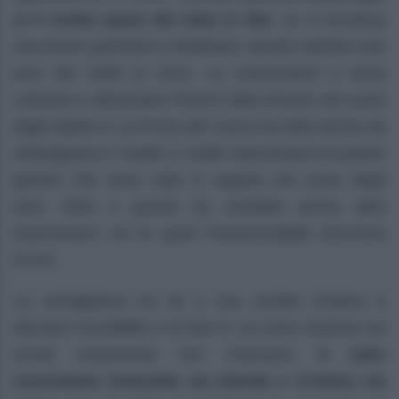
si è svolta quasi del tutto in Rai
, se si eccettua
una breve parentesi a Mediaset, durata soltanto due
anni dal 2008 al 2010. Le trasmissioni a tema
culinario e alimentare l’hanno fatta entrare nel cuore
degli italiani e La Prova del cuoco ha fatto anche da
antesignana e madre a molte trasmissioni di questo
genere che sono nate in seguito nel corso degli
anni. Oltre a questa ha condotto anche altre
trasmissioni, tra le quali l’intramontabile Zecchino
D’Oro.
La somiglianza tra lei e sua sorella Cristina è
davvero incredibile e le foto in cui sono insieme sui
social certamente non mancano.
Il tutto
nonostante Antonella sia bionda e Cristina sia