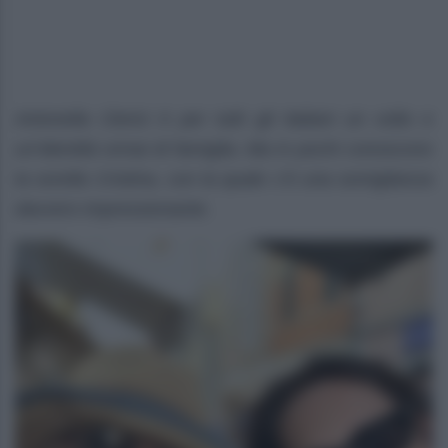
Antonella Clerici è per tutti gli italiani un volto e
un’identità ormai di famiglia. Ma in pochi conoscono
la sorella Cristina, con la quale c’è una somiglianza
davvero impressionante.