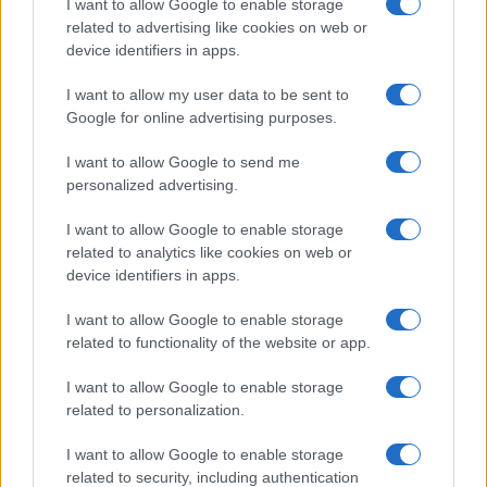
I want to allow Google to enable storage
related to advertising like cookies on web or
Quest’oggi la tua intuizione è stimolata,
device identifiers in apps.
consentendo di riconoscere rapidamente chi è
I want to allow my user data to be sent to
davvero vicino a te, sia sul lavoro sia in amicizia. In
Google for online advertising purposes.
amore, permetti ai gesti di esprimersi più delle
I want to allow Google to send me
parole: l’onestà creerà un’intesa intensa e
personalized advertising.
rassicurante.
I want to allow Google to enable storage
Sagittario
related to analytics like cookies on web or
device identifiers in apps.
È un periodo che incentiva il movimento, l’iniziativa
I want to allow Google to enable storage
e un desiderio di autonomia, qualità che possono
related to functionality of the website or app.
giovare tanto nel lavoro quanto nelle attività estive.
I want to allow Google to enable storage
In ambito sentimentale, un approccio solare può
related to personalization.
trasformare un incontro in qualcosa di più
I want to allow Google to enable storage
significativo.
related to security, including authentication