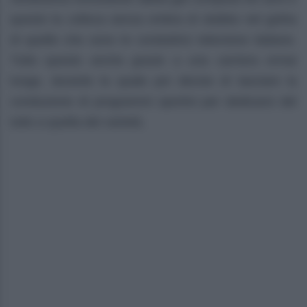
questo la colloca senza ombra di dubbio nel gotha
di quelle che sono le conduttrici televisive italiane.
Tutto questo anche grazie a una carriera ormai
lunga, durante la quale poi decise di lasciare la
conduzione di programmi sportivi per dedicarsi del
tutto a quella dei varietà.