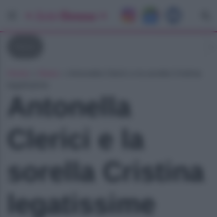
News
Home
»
News
»
Antonella Clerici e la sorella Cristina
legatissime
Antonella
Clerici e la
sorella Cristina
legatissime