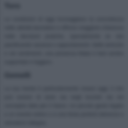
Toro
Le condizioni di oggi incoraggiano la concretezza
nelle attività lavorative e offrono maggiore chiarezza
nelle decisioni pratiche, specialmente se stai
pianificando vacanze o appuntamenti. Nelle amicizie
e nei sentimenti, una presenza fidata ti farà sentire
supportato e leggero.
Gemelli
La tua mente è particolarmente vivace oggi, il che
può essere di aiuto sia negli incontri sia nel
concepire idee per il futuro. Un piccolo gesto legato
a un evento estivo o a una festa porterà dolcezza e
stimolerà l’allegria.