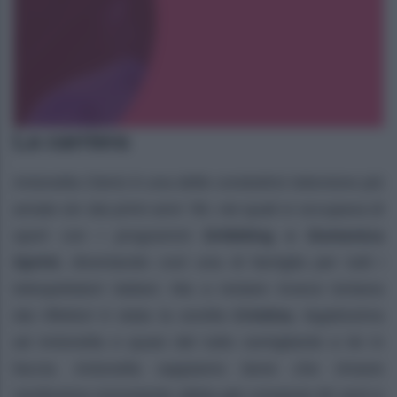
La carriera
Antonella Clerici è una delle conduttrici televisive più
amate sin dai primi anni ’90, nei quali si occupava di
sport con i programmi
Dribbling e Domenica
Sprint
, diventando così una di famiglia per tutti i
telespettatori italiani. Ma a restare invece lontana
dai riflettori è stata la sorella
Cristina
, legatissima
ad Antonella e quasi del tutto somigliante a lei in
faccia. Antonella sappiamo bene che rimane
verdissima nonostante abbia già compiuto 60 anni e