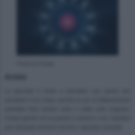
Photo by Pixabay
Ariete
La giornata ti invita a prendere una pausa per
ascoltare il tuo corpo, perché un po’ di affaticamento
potrebbe farsi sentire sotto il caldo sole d’agosto.
Essere gentili con le parole in amore e con i familiari
può dissipare tensioni recenti e riportare serenità.