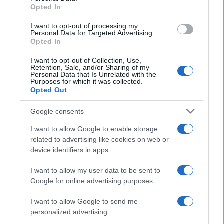
Opted In
grant or deny consent to Google and its third-party tags to
use your data for below specified purposes in below Google
I want to opt-out of processing my
consent section.
Personal Data for Targeted Advertising.
Opted In
I want to opt-out of Collection, Use,
Retention, Sale, and/or Sharing of my
Personal Data that Is Unrelated with the
Purposes for which it was collected.
Opted Out
Google consents
I want to allow Google to enable storage
related to advertising like cookies on web or
device identifiers in apps.
Seguici su Google News
I want to allow my user data to be sent to
Google for online advertising purposes.
I want to allow Google to send me
personalized advertising.