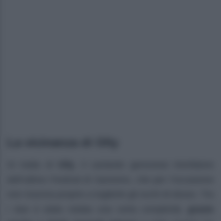
La vicinanza di Olly
Si tratta di
Olly
, il cantante genovese trionfatore
dell’ultimo Festival di Sanremo, che per l’occasione
non riusciva proprio a toglierle gli occhi di dosso. Tra
i due è stata notata una certa complicità,
grazie