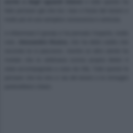
anche a degli sguardi intensi
e tutto questo ha
fatto pensare già che tra i due ci fosse del tenero e
molto più di una semplice conoscenza e amicizia.
A infiammare il gossip ci ha pensato l’esperto, molto
noto,
Alessandro Rosica
, che ha detto subito che
secondo lui si piacciono, mentre un altro utente ha
rivelato che la settimana scorsa proprio Belen è
stata accompagnata a casa da Olly. Tutto questo fa
pensare che tra loro ci sia del tenero e le immagini
parlerebbero chiaro.