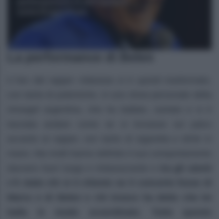
La performance di Belen
Il live del rapper milanese si è quindi trasformato,
con tanto di polemiche, in uno show personale della
showgirl argentina, che ha ballato, cantato e si è
lasciata andare come se si trovasse sul palco
accanto al rapper, con tanto di sigaretta e drink in
mano. Ma molti hanno definito il suo comportamento
davvero fuori luogo e imbarazzante e
tra gli utenti
c’è stato chi si è chiesto se il concerto fosse di
Marra o di Belen e chi invece ha detto che lei
balla in modo scoordinato. Tutto questo