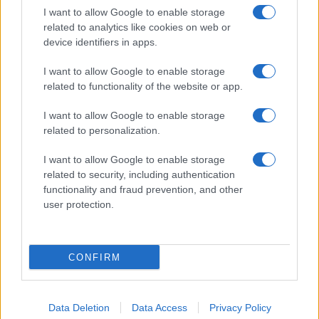
I want to allow Google to enable storage
related to analytics like cookies on web or
device identifiers in apps.
CHI SIAMO
REDAZIONE
CONTATTI
I want to allow Google to enable storage
related to functionality of the website or app.
© 2026 - SOLODONNA - P.IVA 04827280654 - TESTATA REGISTRATA AL
TRIBUNALE DI NOCERA INFERIORE N. 6/2020 - RG N. 1338/2020
I want to allow Google to enable storage
ISCRIZIONE AL ROC N. 35792 – ISCRITTA ALL’ANSO (ASSOCIAZIONE
related to personalization.
NAZIONALE STAMPA ONLINE)
I want to allow Google to enable storage
Privacy e Notifiche
related to security, including authentication
functionality and fraud prevention, and other
Preferenze privacy
user protection.
Mappa del sito
CONFIRM
Data Deletion
Data Access
Privacy Policy