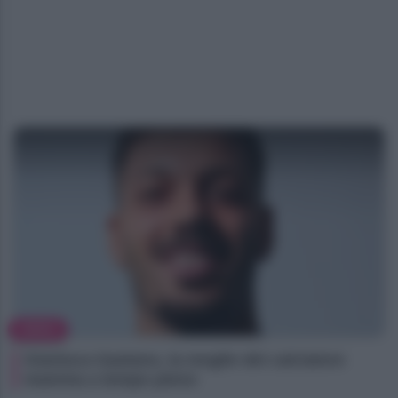
NEWS
Gianluca Gaetano, la moglie del calciatore
mamma a tempo pieno