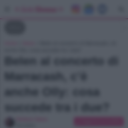
News
Home
»
News
»
Belen al concerto di Marracash, c’è
anche Olly: cosa succede tra i due?
Belen al concerto di
Marracash, c’è
anche Olly: cosa
succede tra i due?
Giuliano Spina
Suggerisci una modifica
Giornalista