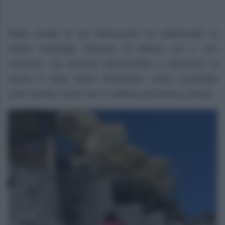
Nella serata di ieri Marracash ha infiammato lo
stadio Giuseppe Meazza di Milano con il suo
concerto, ma durante quest’ultimo a dominare la
scena è stata Belen Rodriguez molto scatenata
sotto il palco come non si vedeva da diverso tempo.