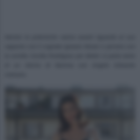
Mentre le polemiche vanno avanti riguardo al suo
rapporto con il cognato Ignazio Moser e persino con
la sorella Cecilia Rodriguez per Belen si parla tanto
di un ritorno di fiamma con Angelo Edoardo
Galvano.