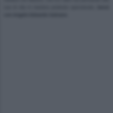
sua di vita in maniera piuttosto spensierato,
bensì
con Angelo Edoardo Galvano
.