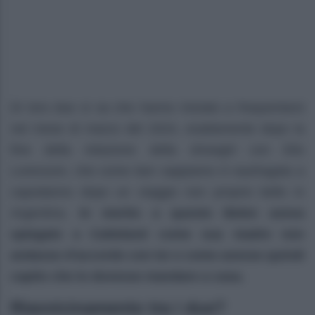
Di loro due si sa che hanno iniziato a frequentarsi
nel mese di marzo del 2024, esattamente dopo la
fine della relazione della showgirl con Elio
Lorenzoni, che come ben sappiamo è naufragata a
capodanno dopo un viaggio non proprio bello in
Argentina.
In merito a questo Belen aveva
spiegato a Catteland come sua madre non
andasse d’accordo con lui e come avesse quindi
capito che lo dovesse mandare a casa.
Riavvicinamento tra i due?