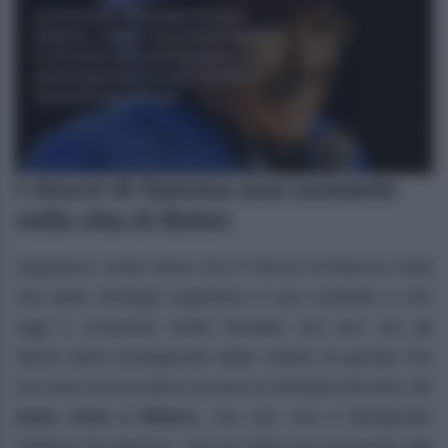
I ritorni di fiamma una costante
nella vita di Belen
Sappiamo molto bene che il ritorno di fiamma nella
vita della showgirl argentina è una costante e che
oggi è un’ipotesi molto fondata, ma non con gli
stessi attori protagonisti delle notizie di gossip che
nei mesi scorsi hanno acceso la fantasia dei fans.
E’
stata vista a Milano
, ma non con il famigerato
Stefano De Martino, che tra l’altro sta pensando alla