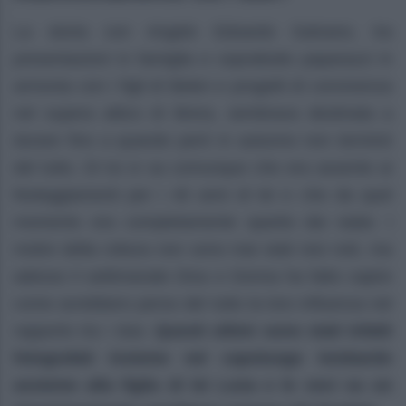
La storia con Angelo Edoardo Galvano, tra
presentazioni in famiglia e soprattutto paparazzi in
armonia con i figli di Belen e progetti di convivenza
nel supera attico di Brera, sembrava destinata a
durare fino a quando però in autunno non terminò
del tutto. Di lui si sa comunque che era assente ai
festeggiamenti per i 40 anni di lei e che da quel
momento era completamente sparito dai radar. I
motivi della rottura non sono mai stati resi noti, ma
adesso il settimanale Diva e Donna ha fatto capire
come avrebbero perso del tutto la loro influenza nel
rapporto tra i due.
Questi ultimi sono stati infatti
fotografati insieme nel capoluogo lombardo
assieme alla figlia di lei Luna e le voci su un