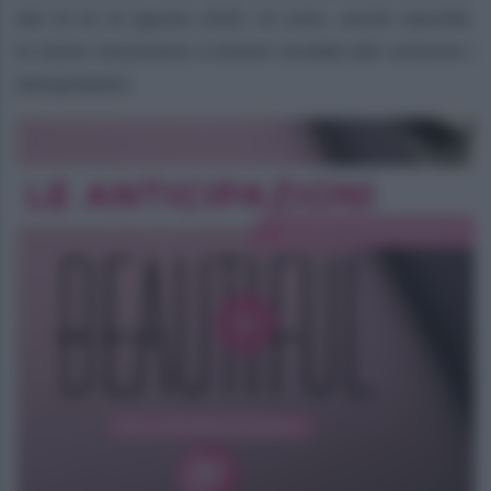
dal 10 al 15 agosto 2026. Di certo, anche stavolta,
le trame riusciranno a tenere incollati allo schermo i
telespettatori.