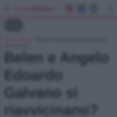
News
Home
»
News
»
Belen e Angelo Edoardo Galvano si
riavvicinano?
Belen e Angelo
Edoardo
Galvano si
riavvicinano?