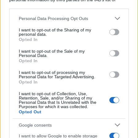
allora, implora
Ridge
di mantenere il
segreto
,
downstream participants.
nascondendolo anche a
Steffy
e a
Thomas
.
Personal Data Processing Opt Outs
This information may also be disclosed by us to third parties
Martedì 11 agosto 2026
on the IAB’s List of Downstream Participants that may further
I want to opt-out of the Sharing of my
disclose it to other third parties.
personal data.
Carter
trova finalmente il coraggio di confessare i
Opted In
Please note that this website/app uses one or more Google
suoi
veri sentimenti a Hope
. Così, tra i
due
nasce
services and may gather and store information including but
I want to opt-out of the Sale of my
Personal Data.
not limited to your visit or usage behaviour. You may click to
una grande
passione
e decidono di unire le forze
Opted In
grant or deny consent to Google and its third-party tags to
per tentare una clamorosa
scalata alla Forrester
use your data for below specified purposes in below Google
I want to opt-out of processing my
consent section.
Creations
.
Personal Data for Targeted Advertising.
Opted In
Mercoledì 12 agosto 2026
I want to opt-out of Collection, Use,
Retention, Sale, and/or Sharing of my
Personal Data that Is Unrelated with the
Will Spencer
manifesta forti
preoccupazioni
Purposes for which it was collected.
Opted Out
riguardo alle
dinamiche familiari
. Il
ragazzo
, in
particolare, non vede di buon occhio la convivenza e
Google consents
l’
influenza
di
Poppy
e
Luna
nelle vicende di suo
I want to allow Google to enable storage