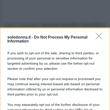
Cosa ci riservano i
prossimi episodi
di
Beautiful
in
programma per la settimana dal
10 al 16 agosto
solodonna.it -
Do Not Process My Personal
2026
su
Canale 5
? Continua la messa in onda
in
Information
prima visione
della
storica soap opera americana
If you wish to opt-out of the sale, sharing to third parties, or
ideata da
William J. Bell
e
Lee Philips Bell
.
processing of your personal or sensitive information for
targeted advertising by us, please use the below opt-out
Prime anticipazioni Beautiful nella
section to confirm your selection.
settimana 10–15 agosto 2026
Please note that after your opt-out request is processed you
Lunedì 10 agosto 2026
may continue seeing interest-based ads based on personal
information utilized by us or personal information disclosed to
third parties prior to your opt-out.
Taylor
rivela a
Ridge
di soffrire di una grave
insufficienza cardiaca
progressiva
. La donna,
You may separately opt-out of the further disclosure of your
personal information by third parties on the IAB’s list of