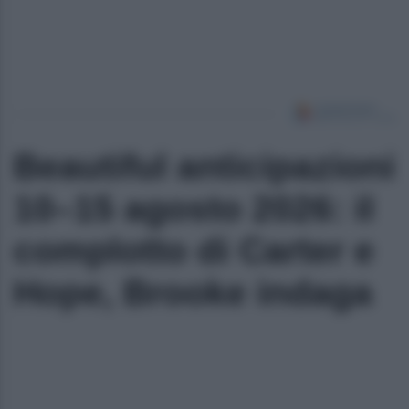
Beautiful anticipazioni
10–15 agosto 2026: il
complotto di Carter e
Hope, Brooke indaga