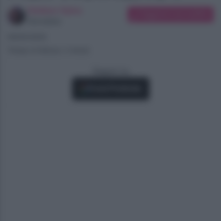
Giuliano Spina
Suggerisci una modifica
Giornalista
09/05/2025
Tempo di lettura: 2 minuti
Seguici su
Fonti Preferite