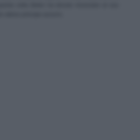
questa volta Belen ha dovuto rinunciare al suo
to atteso principe azzurro.