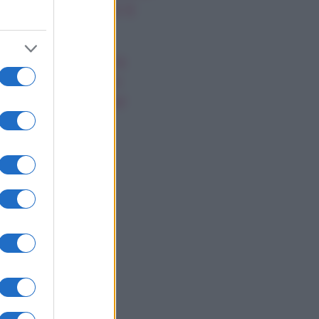
possibili, giovedì 6
gosto
ssica Simpson, la
nascita artistica e
rsonale della star