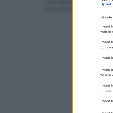
a finire dopo poco tempo. La don
Opted 
coloro che sono venuti dopo di lui
Google 
I want t
web or d
I want t
purpose
I want 
I want t
web or d
I want t
or app.
I want t
I want t