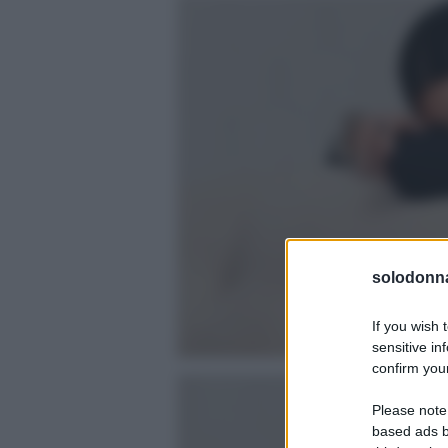
solodonna
If you wish 
sensitive in
confirm your
Please note
based ads b