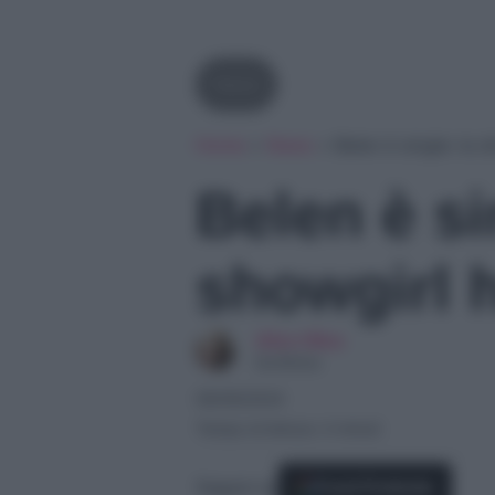
News
Home
»
News
»
Belen è single: la 
Belen è si
showgirl 
Alice Oliva
Scrittrice
08/08/2024
Tempo di lettura: 4 minuti
Seguici su
Fonti Preferite