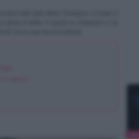
 puntati sulla bella Belen Rodriguez, la quale è
l danno la beffa, in quanto la conduttrice tv ha
 Perché? Ecco cosa sta succedendo.
ingle
n e Angelo?
NEW