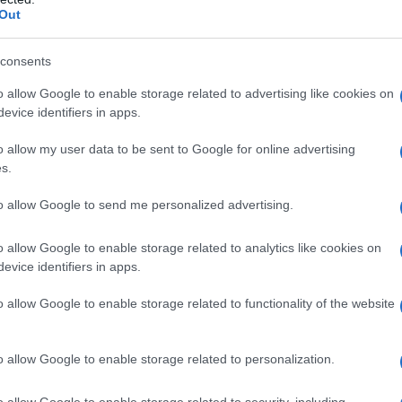
na ha detto addio a
Stefano De Martino
e a tutti
im
Out
.
a
consents
Je
o allow Google to enable storage related to advertising like cookies on
ri
evice identifiers in apps.
pe
o allow my user data to be sent to Google for online advertising
s.
to allow Google to send me personalized advertising.
o allow Google to enable storage related to analytics like cookies on
evice identifiers in apps.
o allow Google to enable storage related to functionality of the website
o allow Google to enable storage related to personalization.
o allow Google to enable storage related to security, including