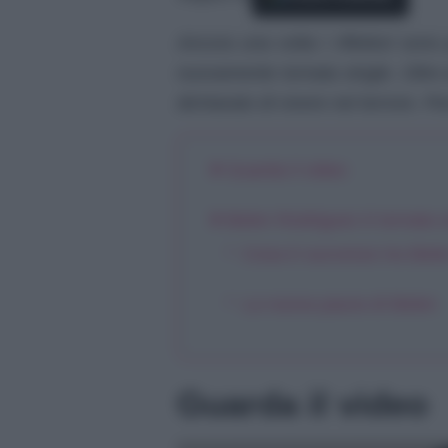
Ancora una volta i riflettori sono
nuovamente tornata single. Oltre a
dichiarato di vivere nel terrore.
Guarda il video
Belen Rodriguez è tornata s
Cosa è successo tra Bele
La nuova paura di Belen
Guarda il video