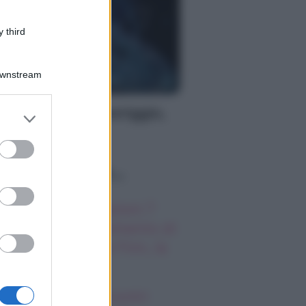
 third
Downstream
S
oscopo del pomeriggio,
er and store
to grant or
ovedì 6 agosto
ed purposes
o sapevi che...
autiful, anticipazioni 7
osto 2026: il momento di
timità di Steffy e Finn, la
fesa di Carter
oscopo degli incontri