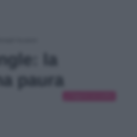
showgirl ha paura
ngle: la
ha paura
Suggerisci una modifica