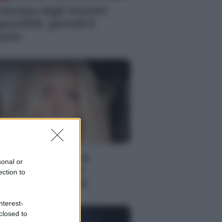
oscopo degli incontri
possibili, giovedì 6
osto
S
ssica Simpson, la
sonal or
nascita artistica e
ection to
rsonale della star
nterest-
closed to