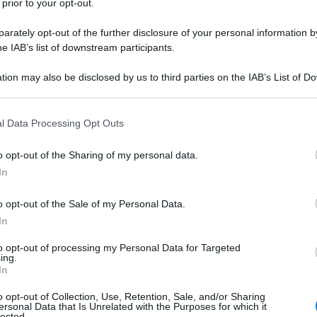
 prior to your opt-out.
rately opt-out of the further disclosure of your personal information by
he IAB’s list of downstream participants.
tion may also be disclosed by us to third parties on the IAB’s List of 
 that may further disclose it to other third parties.
NEW
Or
 that this website/app uses one or more Google services and may gath
l Data Processing Opt Outs
including but not limited to your visit or usage behaviour. You may click 
gi
 to Google and its third-party tags to use your data for below specifi
o opt-out of the Sharing of my personal data.
ogle consent section.
In
L
o opt-out of the Sale of my Personal Data.
Be
è tornata single
In
ag
to opt-out of processing my Personal Data for Targeted
in
ing.
ova indiscrezione che vedrebbe la bellissima
In
di
ingle.
A quanto pare la modella e conduttrice
o opt-out of Collection, Use, Retention, Sale, and/or Sharing
re, in quanto tutte le sue storie sono destinate
Or
ersonal Data that Is Unrelated with the Purposes for which it
lected.