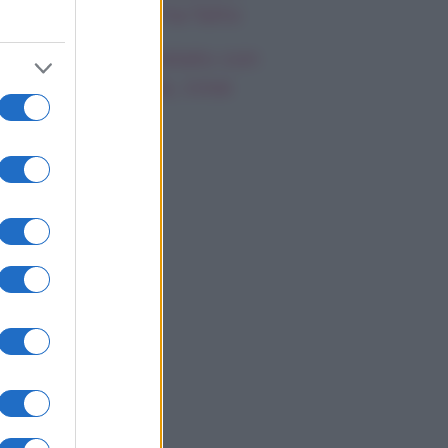
emila, che fine ha fatto
mi Antonelli avvistato con
a nuova ragazza, cosa
appiamo