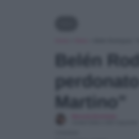
News
Home
»
News
»
Belén Rodriguez: 
Belén Rod
perdonato
Martino”
Manuela Bortolotto
Content Editor e SEO Copywriter
11/04/2024