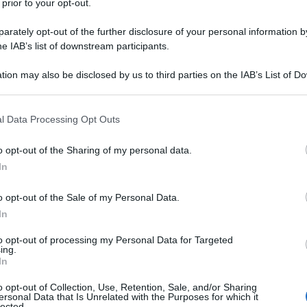
i Belen Rodriguez
 prior to your opt-out.
rately opt-out of the further disclosure of your personal information by
ndata in onda su Rai2 una nuova puntata di
he IAB’s list of downstream participants.
ziato
Belen Rodriguez
come ospite. La bella
NEW
tion may also be disclosed by us to third parties on the IAB’s List of 
lche mese fa, ma questa volta il conduttore c’è
 that may further disclose it to other third parties.
Ce
vvero tanto attesa soprattutto per i fan della
Ig
 that this website/app uses one or more Google services and may gath
l Data Processing Opt Outs
including but not limited to your visit or usage behaviour. You may click 
su
 to Google and its third-party tags to use your data for below specifi
o opt-out of the Sharing of my personal data.
ogle consent section.
In
L
o opt-out of the Sale of my Personal Data.
Be
In
ag
to opt-out of processing my Personal Data for Targeted
tr
ing.
In
St
o opt-out of Collection, Use, Retention, Sale, and/or Sharing
Li
ersonal Data that Is Unrelated with the Purposes for which it
lected.