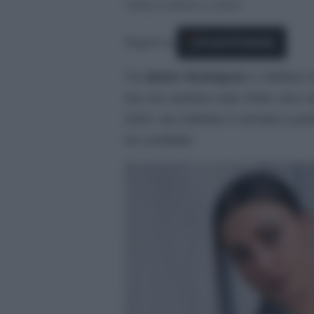
Tempo di lettura: 3 minuti
Seguici su
Fonti Preferite
Tra
Belen Rodriguez
e Stefano De
ma ora sembra tutto finito una vo
2024, da Cattelan è tornata a par
ha confidato.