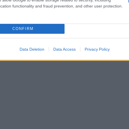
è stata caratterizzata da molti, forse troppi, tira
cation functionality and fraud prevention, and other user protection.
n si è
spezzata.
a Rodriguez ha detto basta e ha chiuso
CONFIRM
inuano a frequentarsi per via del figlio Santiago,
 tornare con lui ne ora e nemmeno in futuro. Che
Data Deletion
Data Access
Privacy Policy