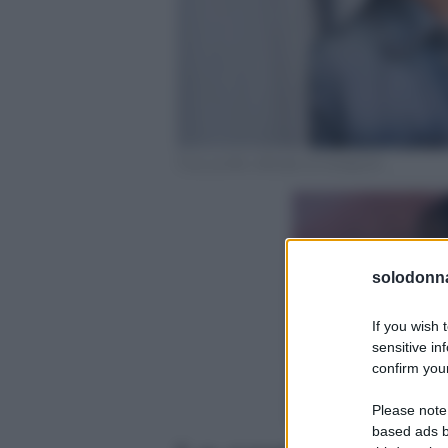
Foto profilo ufficiale di Instagram
solodonna
If you wish 
sensitive in
confirm your
Please note
based ads b