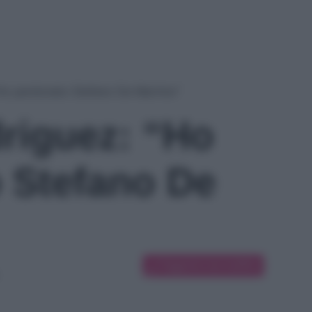
“Ho perdonato Stefano De Martino”
riguez: “Ho
 Stefano De
Suggerisci una modifica