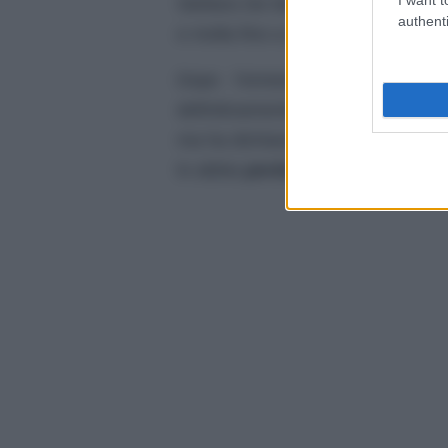
Stefano De Martino. La loro storia 
authenti
e molla fino a quando la corda no
Dopo l’ennesimo
tradimento,
l
definitivamente con lui. I due cont
ma ha dichiarato di non voler più
lo abbia
perdonato?