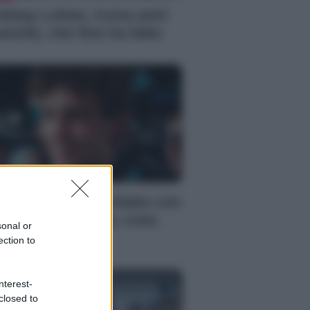
ndsay Lohan, icona anni
emila, che fine ha fatto
S
mi Antonelli avvistato con
a nuova ragazza, cosa
sonal or
ppiamo
ection to
nterest-
closed to