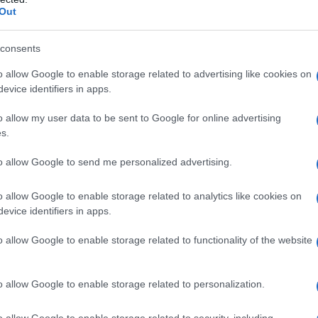
Du
Out
Ki
consents
un
o allow Google to enable storage related to advertising like cookies on
s
evice identifiers in apps.
poteva mancare il racconto della fine del
o allow my user data to be sent to Google for online advertising
s.
tradimenti del ballerino. Prima di iniziare,
chiaro quello che è accaduto la volta scorsa
to allow Google to send me personalized advertising.
on lui. Immediatamente, la showgirl ha risposto
o allow Google to enable storage related to analytics like cookies on
 si ricorda quello che è avvenuto. Ricordiamo
evice identifiers in apps.
o la Rodriguez soffriva di una forte
depressione.
o allow Google to enable storage related to functionality of the website
 questa vita è proprio come se la immaginava.
sso, ma sottolinea a gran voce che le
“corna”
se
o allow Google to enable storage related to personalization.
nte la frecciatina era diretta al suo ex marito
o allow Google to enable storage related to security, including