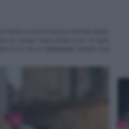
 Martino la storia è davvero diventata infinita,
lta per sempre. Nella puntata di ieri, 10 aprile
lare di sé e del suo
matrimonio.
Vediamo cosa
NEW