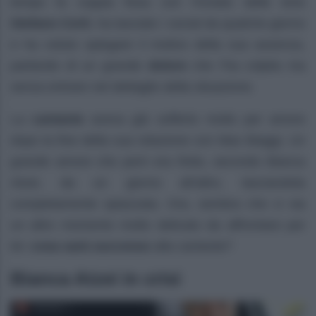
tempo fa coppia fissa con l’inviato delle Iene
Stefano Corti
, ha lasciato i social da qualche giorno
e ha voluto spiegare il motivo della sua assenza,
parlando di un grande
dolore
che l’ha colpita ma
senza entrare nel dettaglio della situazione.
La
cantante
aveva già sofferto molto per amore
dopo la fine della sua relazione con Max Biaggi. Un
grande amore che però era finito, secondo Bianca
Atzei, da un giorno all’altro, lasciandola
completamente spiazzata. Ora, sembra che ci sia
un altro momento molto delicato da affrontare per
lei:
cosa sarà successo
alla cantante?
Bianca Atzei in crisi