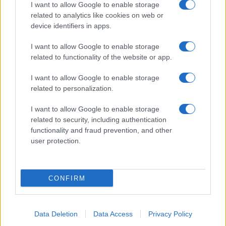
I want to allow Google to enable storage
related to analytics like cookies on web or
device identifiers in apps.
I want to allow Google to enable storage
related to functionality of the website or app.
I want to allow Google to enable storage
related to personalization.
Quando tornano le nuove puntate
I want to allow Google to enable storage
related to security, including authentication
L’attesa, fortunatamente, sarà piuttosto breve. I
functionality and fraud prevention, and other
user protection.
nuovi episodi
della soap torneranno infatti in onda
da
lunedì 24 agosto
, riprendendo il consueto
appuntamento serale su Rai 3. Le trame ripartiranno
CONFIRM
esattamente dal punto in cui erano state interrotte
prima della pausa, riportando al centro della scena
Data Deletion
Data Access
Privacy Policy
tutti i protagonisti della soap.