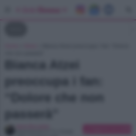
News
Home
»
News
»
Bianca Atzei preoccupa i fan: “Dolore
che non passerà”
Bianca Atzei
preoccupa i fan:
“Dolore che non
passerà”
Ilaria Bucataio
Suggerisci una modifica
Appassionata di TV e Gossip