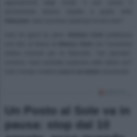
appostamenti degli inviati. Il suo umore è
decisamente diverso rispetto a quello della
fidanzata:
sarà successo qualcosa tra loro due?
Solo tre giorni fa, però,
Stefano Corti
pubblicava
una foto al fianco di
Bianca Atzei
con l’ennesima
dedica d’amore per la fidanzata: “Sei speciale”,
scriveva. Sarà cambiato qualcosa nelle ultime ore?
Solo il tempo rivelerà
cosa è accaduto
veramente!
Un Posto al Sole va in
pausa: stop dal 10