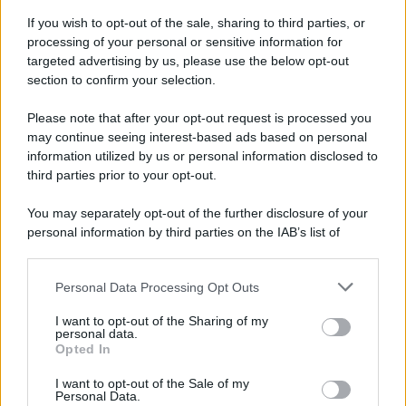
pausa estiva
If you wish to opt-out of the sale, sharing to third parties, or
processing of your personal or sensitive information for
Come accade ogni anno,
Un Posto al Sole si
targeted advertising by us, please use the below opt-out
section to confirm your selection.
concede una breve pausa
durante il mese di
agosto. L’ultimo episodio inedito prima dello stop
Please note that after your opt-out request is processed you
may continue seeing interest-based ads based on personal
sarà trasmesso venerdì 7 agosto, dopodiché la soap
information utilized by us or personal information disclosed to
ambientata a Napoli lascerà temporaneamente
third parties prior to your opt-out.
spazio a una programmazione diversa.
You may separately opt-out of the further disclosure of your
A partire da lunedì 10 agosto
, infatti, il pubblico
personal information by third parties on the IAB’s list of
non potrà seguire le vicende dei protagonisti di
downstream participants.
Palazzo Palladini, che torneranno soltanto al
Personal Data Processing Opt Outs
This information may also be disclosed by us to third parties
termine della pausa estiva.
on the IAB’s List of Downstream Participants that may further
I want to opt-out of the Sharing of my
disclose it to other third parties.
Lo stop non riguarderà esclusivamente la settimana
personal data.
Opted In
di Ferragosto.
La sospensione interesserà anche
Please note that this website/app uses one or more Google
services and may gather and store information including but
I want to opt-out of the Sale of my
la settimana successiva, dal 17 al 21 agosto
, per
Personal Data.
not limited to your visit or usage behaviour. You may click to