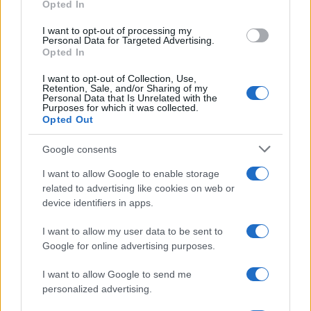
Opted In
un totale di due settimane senza episodi inediti.
grant or deny consent to Google and its third-party tags to
use your data for below specified purposes in below Google
Secondo le prime indiscrezioni,
Rai 3 potrebbe
I want to opt-out of processing my
consent section.
Personal Data for Targeted Advertising.
proporre alcune repliche
nelle giornate di giovedì
Opted In
20 e venerdì 21 agosto, anche se il palinsesto
I want to opt-out of Collection, Use,
potrebbe ancora essere soggetto a modifiche.
Retention, Sale, and/or Sharing of my
Personal Data that Is Unrelated with the
Purposes for which it was collected.
Opted Out
Google consents
I want to allow Google to enable storage
related to advertising like cookies on web or
device identifiers in apps.
I want to allow my user data to be sent to
Google for online advertising purposes.
I want to allow Google to send me
personalized advertising.