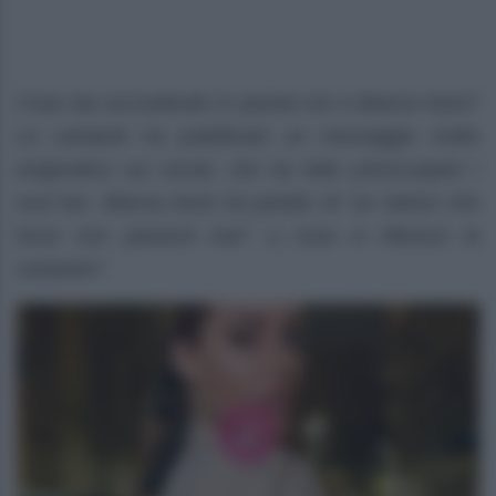
Cosa sta succedendo in queste ore a Bianca Atzei?
La cantante ha pubblicato un messaggio molto
enigmatico sui social, che ha fatto preoccupare i
suoi fan. Bianca Atzei ha parlato di “un dolore che
forse non passerà mai”: a cosa si riferisce la
cantante?