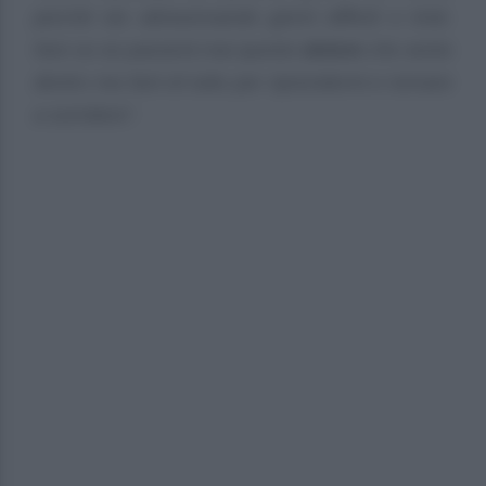
perché sto attraversando giorni difficili e tristi.
Non so se passerà mai questo
dolore
che sento
dentro ma farò di tutto per riprendermi e tornare
a sorridere”.