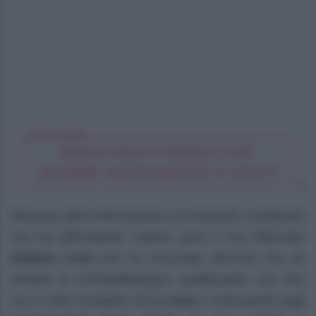
LEGGI ANCHE
Bianca Atzei e Stefano Corti:
possibile riavvicinamento in arrivo?
Nessuna altra informazione sul momento complicato
che sta affrontando. Intanto, però, il suo fidanzato
Stefano Corti
non ha rinunciato all’ironia che da
sempre lo contraddistingue, pubblicando una foto
con il solito completo de
Le Iene
e scherzando sugli