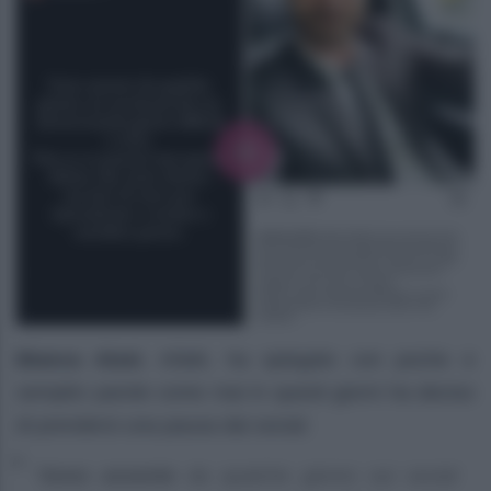
Bianca Atzei
, infatti, ha spiegato con poche e
semplici parole come mai in questi giorni ha deciso
di prendersi una pausa dai social:
“
Sono assente
da qualche giorno sui social