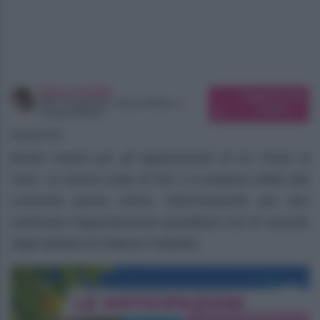
Elena Carletti
Suggerisci una
SEO Copywriter, Ghost Writer e
modifica
Content Editor
08/08/2026
Brutte notizie per gli appassionati di Un Posto al
Sole. La storica soap di Rai 3 si prepara infatti alla
consueta pausa estiva, interrompendo per due
settimane l’appuntamento quotidiano con le vicende
degli abitanti di Palazzo Palladini.