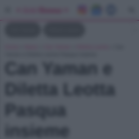
Can Yaman
Diletta Leotta
Home
»
News
»
Can Yaman
»
Diletta Leotta
»
Can
Yaman e Diletta Leotta Pasqua insieme
Can Yaman e
Diletta Leotta
Pasqua
insieme