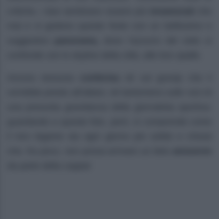
critiche, i due sembrano essere più
innamorati
che
mai e si godono queste feste con un bellissimo e
suggestivo
panorama,
dove l’azzurro del cielo si
confonde con lo skyline della città, alle loro spalle.
Ancora nessuna
conferma
né sul gossip che li
vorrebbe presto all’altare, né tantomeno sulle voci di
una presunta gravidanza della giornalista sportiva:
guardando a queste foto, però, si comprende come
il loro legame sia ogni giorno più solido e chissà
che, fra poco, non possa arrivare un lieto
annuncio
da parte della coppia!