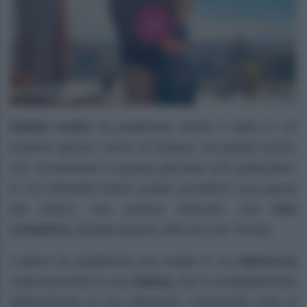
Diletta Leotta
ha pubblicato anche il video in cui
insieme aprono l’uovo di Pasqua, tra grandi sorrisi;
ma, ovviamente in questa giornata così particolare,
in cui entrambi hanno potuto prendersi una pausa
dal lavoro, non poteva mancare una
foto
romantica
, postata questa volta da Can Yaman.
L’attore ha pubblicato uno scatto in cui
abbraccia
calorosamente la sua
Diletta,
che è completamente
abbondonata al suo fidanzato: nonostante tutte le