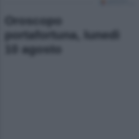
Oroscopo
portafortuna, lunedì
10 agosto