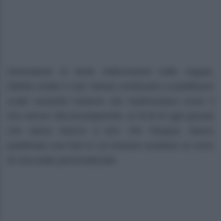
Nonostante le tante indiscrezioni sulla coppia,
Diletta Leotta e Can Yaman continuano a pubblicare
scatti romantici insieme che testimoniano come il
loro amore stia proseguendo, al di là di ogni gossip
che nasce intorno a loro. Per Pasqua, hanno
pubblicato una foto in cui insieme scartano un uovo
di cioccolato personalizzato.