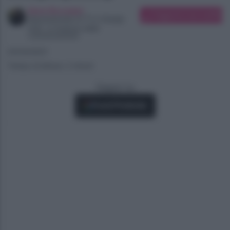
Ilaria Bucataio
Suggerisci una modifica
Appassionata di TV e Gossip
Dott. in Scienze della
comunicazione
05/04/2021
Tempo di lettura: 2 minuti
Seguici su
Fonti Preferite