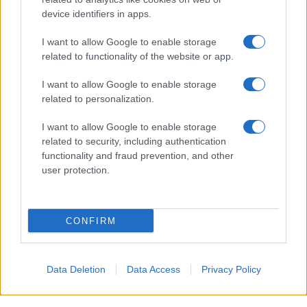
esplorare e vivere nuove esperienze, facendo di
device identifiers in apps.
oggi un momento propizio per pianificare attività
I want to allow Google to enable storage
piacevoli. Un messaggio inaspettato da una persona
related to functionality of the website or app.
cara ravviva il tuo spirito.
I want to allow Google to enable storage
Capricorno
related to personalization.
I want to allow Google to enable storage
Il giorno valorizza la tua dedizione e la capacità di
related to security, including authentication
affrontare i compiti con impegno, specialmente nel
functionality and fraud prevention, and other
tuo lavoro. Allo stesso tempo, un momento di
user protection.
tranquillità ti aiuta a recuperare energia e a vedere
le cose più chiaramente.
CONFIRM
Acquario
Data Deletion
Data Access
Privacy Policy
Senti una forte voglia di novità e idee innovative, sia
nelle connessioni che nei progetti personali. Una