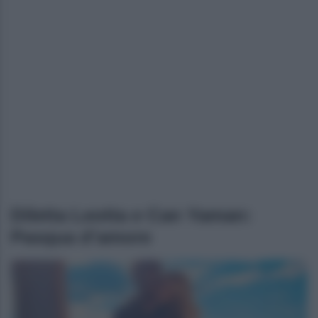
Diletta Leotta e Can Yaman:
Pasqua d’amore