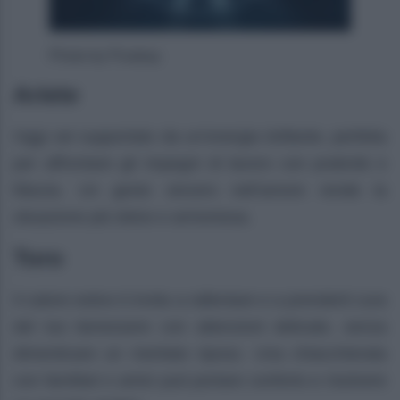
Photo by Pixabay
Ariete
Oggi sei supportato da un’energia brillante, perfetta
per affrontare gli impegni di lavoro con praticità e
fiducia. Un gesto sincero nell’amore rende la
situazione più dolce e armoniosa.
Toro
Il calore estivo ti invita a rallentare e a prenderti cura
del tuo benessere con attenzioni delicate, senza
dimenticare un meritato riposo. Una chiacchierata
con familiari o amici può portare conforto e risolvere