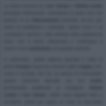
La storia d’amore tra
Can Yaman
e
Diletta Leotta
prosegue felicemente: nonostante le tante voci che
parlano di un
fidanzamento
inventato ad hoc per
motivi di pubblicità e notorietà, l’attore turco e la
conduttrice sportiva, volto simbolo della piattaforma
Dazn, non si fanno influenzare e continuano a
viversi il loro
sentimento
con grande serenità.
In particolare, quella appena passata è stata la
prima
Pasqua
trascorsa insieme dalla
coppia,
che,
come è normale che sia, ha deciso di immortalare
questo momento speciale con uno
scatto
prontamente pubblicato su Instagram.
Diletta
Leotta
e
Can Yaman
, infatti, sono apparsi felici e
sorridenti, pronti per aprire un uovo di cioccolato