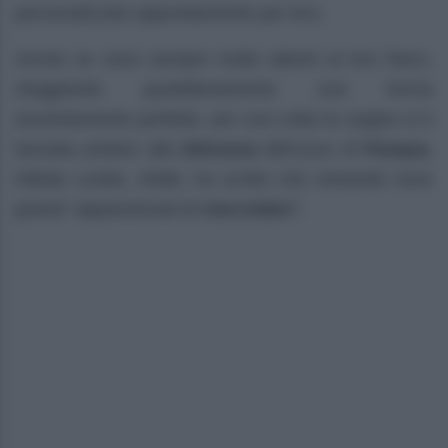
personalizzato appositamente per loro.
Anche se sono sempre molto attenti al loro fisico,
sfoggiando quotidianamente una forma
assolutamente perfetta, per una volta la coppia si è
lasciata andare alla
dolcezza
dell’uovo di
Pasqua.
Diletta Leotta, infatti, ha scritto che entrambi sono
grandi “appassionati di
cioccolato”.