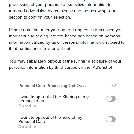
Leone
processing of your personal or sensitive information for
targeted advertising by us, please use the below opt-out
Con l’arrivo della metà di agosto c’è un’atmosfera
section to confirm your selection.
festosa che ti rende più attraente e desideroso di
Please note that after your opt-out request is processed you
essere al centro dell’attenzione. Un comportamento
may continue seeing interest-based ads based on personal
generoso nelle relazioni apre nuove possibilità
information utilized by us or personal information disclosed to
third parties prior to your opt-out.
affascinanti.
You may separately opt-out of the further disclosure of your
Vergine
personal information by third parties on the IAB’s list of
downstream participants.
La giornata ti invita a mettere in pratica ordine e
Personal Data Processing Opt Outs
This information may also be disclosed by us to third parties
metodo, prestando attenzione ai dettagli, doti utili
on the IAB’s List of Downstream Participants that may further
per risolvere sospesi lavorativi. Una piccola routine
I want to opt-out of the Sharing of my
disclose it to other third parties.
personal data.
bilanciata favorisce una sensazione di tranquillità.
Opted In
Please note that this website/app uses one or more Google
services and may gather and store information including but
Bilancia
I want to opt-out of the Sale of my
Personal Data.
not limited to your visit or usage behaviour. You may click to
Opted In
grant or deny consent to Google and its third-party tags to
Un’armonia delicata permea la giornata, facilitando