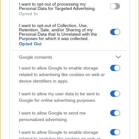
use your data for below specified purposes in below Google
I want to opt-out of processing my
consent section.
incontri piacevoli e dialoghi che ristabiliscono
Personal Data for Targeted Advertising.
Opted In
equilibrio nelle relazioni. Anche sul piano pratico,
I want to opt-out of Collection, Use,
una decisione ben ponderata può alleviare tensioni
Retention, Sale, and/or Sharing of my
Personal Data that Is Unrelated with the
e rendere il lavoro più agevole.
Purposes for which it was collected.
Opted Out
Scorpione
Google consents
Le emozioni ti coinvolgono profondamente e ti
I want to allow Google to enable storage
spingono a riflettere sinceramente sui tuoi veri
related to advertising like cookies on web or
device identifiers in apps.
desideri, soprattutto in amore. La tua tenacia sul
lavoro può trasformare un ostacolo in
I want to allow my user data to be sent to
Google for online advertising purposes.
un’opportunità.
I want to allow Google to send me
Sagittario
personalized advertising.
L’aria di agosto stimola il desiderio di spostarsi,
I want to allow Google to enable storage
related to analytics like cookies on web or