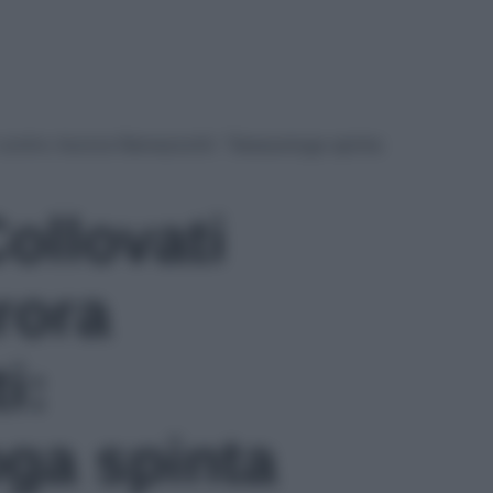
 contro Aurora Ramazzotti: “Sessuologa spinta
ollovati
rora
i:
ga spinta