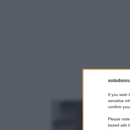
solodonna
If you wish 
sensitive in
confirm your
Please note
based ads b