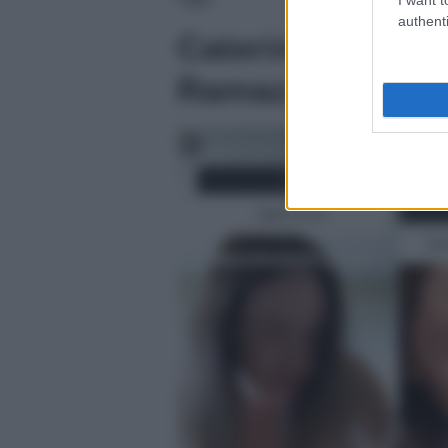
authenti
Caterina Collova
Ramazzotti