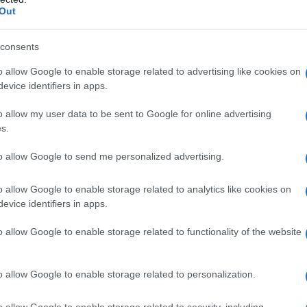
Out
consents
attacco di
Aurora Ramazzotti.
La giornalista e
o allow Google to enable storage related to advertising like cookies on
evice identifiers in apps.
adito le ultime
Instagram
stories caricate da
i Michelle Hunziker che ha ereditato dalla madre
o allow my user data to be sent to Google for online advertising
mai sul serio. Per questo, nelle ultime ore, ha
s.
e che le sono state poste dai suoi followers,
to allow Google to send me personalized advertising.
 maniera molto divertente.
o allow Google to enable storage related to analytics like cookies on
ologa spinta” che non è andata giù a
Caterina
evice identifiers in apps.
o profilo Instagram, ha bocciato completamente
o allow Google to enable storage related to functionality of the website
otti,
invitandola a tornare a parlare degli
to durante la scorsa stagione televisiva su Tv8.
o allow Google to enable storage related to personalization.
ollovati, evidenziando la differenza rispetto ad
o allow Google to enable storage related to security, including