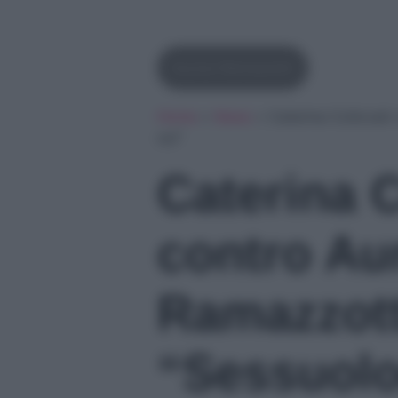
Aurora Ramazzotti
Home
»
News
»
Caterina Collovati
no!”
Caterina C
contro Au
Ramazzott
“Sessuolo