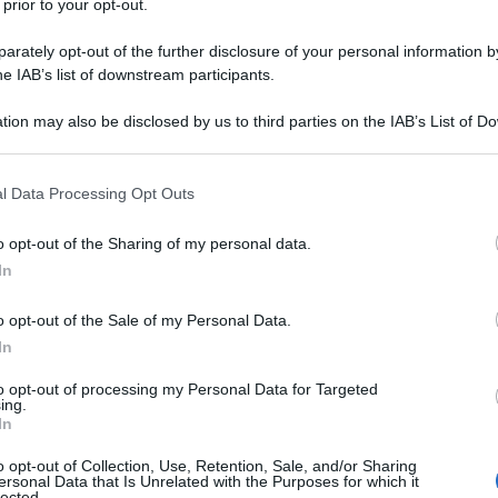
 prior to your opt-out.
rately opt-out of the further disclosure of your personal information by
he IAB’s list of downstream participants.
NEW
tion may also be disclosed by us to third parties on the IAB’s List of 
Or
 that may further disclose it to other third parties.
sa
 that this website/app uses one or more Google services and may gath
l Data Processing Opt Outs
including but not limited to your visit or usage behaviour. You may click 
L
 to Google and its third-party tags to use your data for below specifi
o opt-out of the Sharing of my personal data.
ogle consent section.
In
Or
sa
o opt-out of the Sale of my Personal Data.
In
Or
sa
to opt-out of processing my Personal Data for Targeted
ing.
In
Or
o opt-out of Collection, Use, Retention, Sale, and/or Sharing
sa
ersonal Data that Is Unrelated with the Purposes for which it
lected.