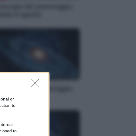
oscopo del pomeriggio,
bato 8 agosto
S
oscopo del pomeriggio,
bato 8 agosto
sonal or
ection to
nterest-
closed to