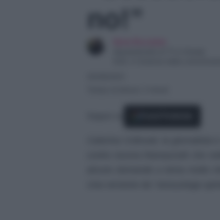
no!”
Ilaria Bucataio
Appassionata di TV e Gossip
Dott. in Scienze della comunicaz
30/08/2021
Tempo di lettura: 2 minuti
Seguici su
Fonti Preferite
Caterina Collovati, la giornalista 
contro Aurora Ramazzotti che nel
alcune domande a tema molto inti
Una versione da “sessuologa spint