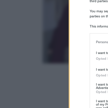
third parties
You may sepa
parties on t
This informa
Participants
Please note
Persona
information 
deny consent
I want t
in below Go
Opted 
I want t
Opted 
I want 
Advertis
Opted 
I want t
of my P
was col