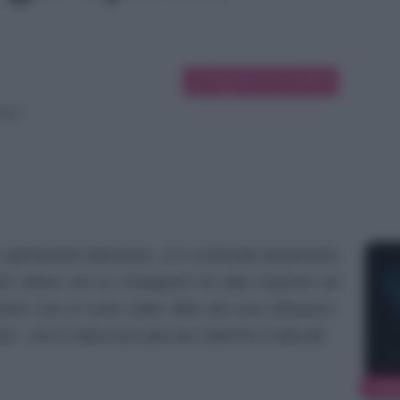
Suggerisci una modifica
ione
e opinionista televisiva, si è schierata duramente
le ultime ore su Instagram ha dato risposto ad
mo che le sono state fatte dai suoi followers.
a”, che è stata bocciata da Caterina Collovati.
NEW