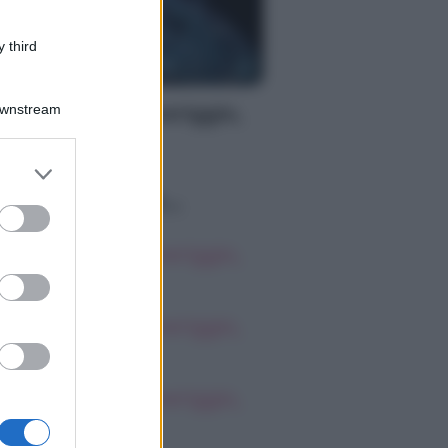
 third
S
Downstream
oscopo del pomeriggio,
bato 8 agosto
er and store
to grant or
o sapevi che...
ed purposes
oscopo del pomeriggio,
bato 8 agosto
oscopo del pomeriggio,
bato 8 agosto
oscopo del pomeriggio,
bato 8 agosto