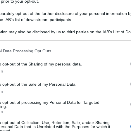
 prior to your opt-out.
rately opt-out of the further disclosure of your personal information by
he IAB’s list of downstream participants.
NEW
ella come sua madre
tion may also be disclosed by us to third parties on the IAB’s List of 
Or
 that may further disclose it to other third parties.
ve
 that this website/app uses one or more Google services and may gath
l Data Processing Opt Outs
including but not limited to your visit or usage behaviour. You may click 
L
 to Google and its third-party tags to use your data for below specifi
cognome e un seguito di oltre
600mila follower
o opt-out of the Sharing of my personal data.
ogle consent section.
i
Francesco Totti
e
Ilary Blasi
, continua a far
In
Or
ve
o opt-out of the Sale of my Personal Data.
In
Or
ve
to opt-out of processing my Personal Data for Targeted
ing.
In
Or
o opt-out of Collection, Use, Retention, Sale, and/or Sharing
ve
ersonal Data that Is Unrelated with the Purposes for which it
lected.