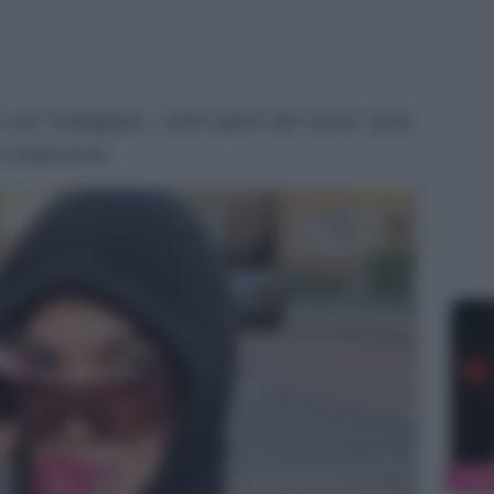
 per festeggiare i primi giorni del nuovo anno.
 indiscussa.
NEW