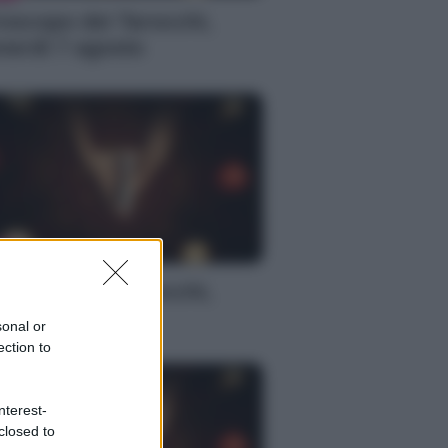
oscopo dei Tarocchi,
nerdì 7 agosto
S
oscopo dei Tarocchi,
nerdì 7 agosto
sonal or
ection to
nterest-
closed to