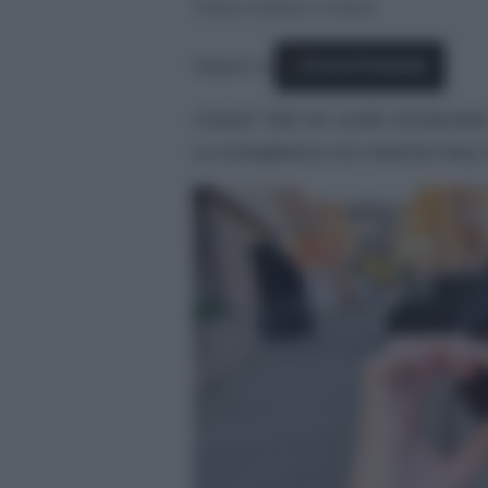
Tempo di lettura: 2 minuti
Seguici su
Fonti Preferite
Chanel Totti ha scelto Amsterdam
La somiglianza con mamma Ilary è