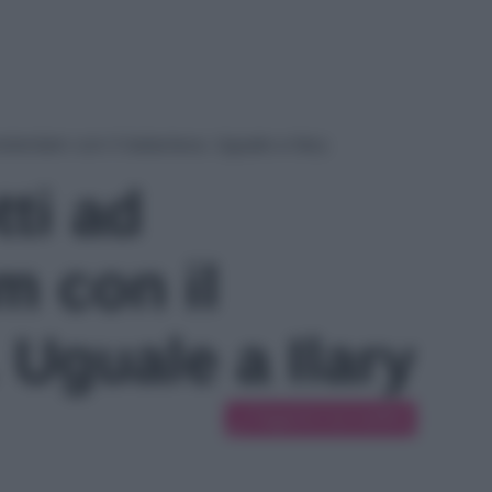
sterdam con il balaclava. Uguale a Ilary
ti ad
 con il
 Uguale a Ilary
Suggerisci una modifica