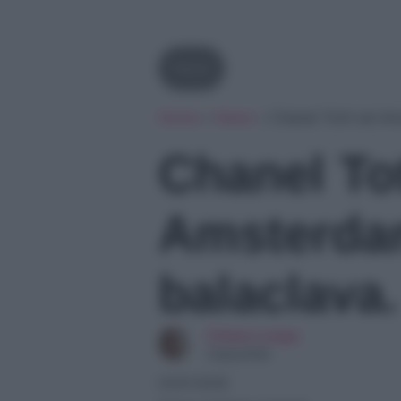
News
Home
»
News
»
Chanel Totti ad Am
Chanel Tot
Amsterdam
balaclava.
Chiara Longo
Copywriter
03/01/2026