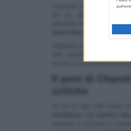
Comunque sia, a catturare l’att
authenti
che sta rapidamente tornand
indumento militare, il balaclava 
della moda internazionale
.
Realizzato solitamente in lana, 
collo, lasciando scoperti solo
accessorio che da pratico si è tra
Il post di Chane
critiche
Se da un lato molti hanno elo
somiglianza con mamma Ilar
commenti la accusano di ripropo