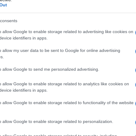
Out
consents
o allow Google to enable storage related to advertising like cookies on
evice identifiers in apps.
o allow my user data to be sent to Google for online advertising
s.
to allow Google to send me personalized advertising.
ndiviso su
Instagram
uno scatto che non è
o allow Google to enable storage related to analytics like cookies on
bblicato il 2 gennaio 2026, che ha raccolto in
evice identifiers in apps.
nti,
Chanel
sfoggia uno degli accessori del
o allow Google to enable storage related to functionality of the website
l, molti follower non hanno potuto fare a meno di
o allow Google to enable storage related to personalization.
za tra Chanel
e la madre Ilary Blasi
.
o allow Google to enable storage related to security, including