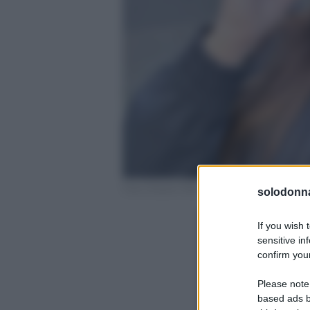
Foto Chanel Totti profilo ufficiale Instagram
solodonna
If you wish 
sensitive in
confirm your
Please note
based ads b