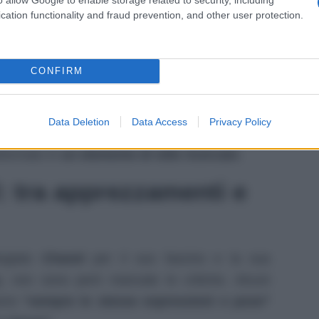
enzione è stato anche
il balaclava
, accessorio
cation functionality and fraud prevention, and other user protection.
o di tendenza. Nato originariamente come
ha di recente fatto il suo ingresso nel
mondo
CONFIRM
questo copricapo abbraccia interamente testa e
Data Deletion
Data Access
Privacy Policy
 gli occhi, e a volte anche naso e bocca. Un
sformato in
un elemento di stile ricercato
.
l: tra apprezzamenti e
giato
Chanel
per il suo fascino e la sua
y
, non sono però mancate le critiche. Alcuni
rre
“sempre le stesse espressioni e pose”