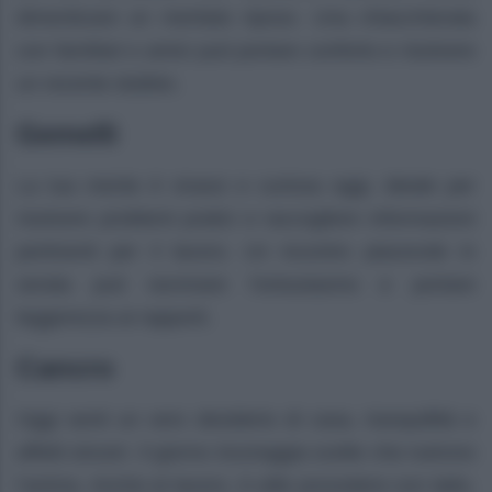
dimenticare un meritato riposo. Una chiacchierata
con familiari o amici può portare conforto e risolvere
un recente dubbio.
Gemelli
La tua mente è vivace e curiosa oggi, ideale per
risolvere problemi pratici e raccogliere informazioni
pertinenti per il lavoro. Un incontro piacevole in
serata può ravvivare l’entusiasmo e portare
leggerezza ai rapporti.
Cancro
Oggi senti un vero desiderio di casa, tranquillità e
affetti sinceri. Il giorno incoraggia scelte che nutrono
l’anima. Anche al lavoro, è utile procedere con tatto,