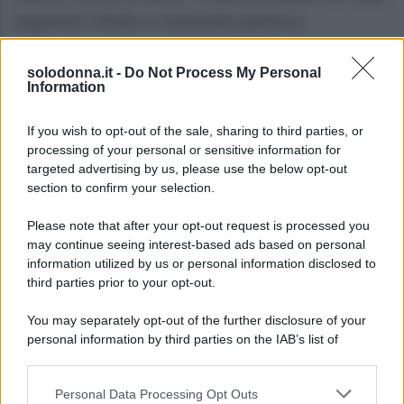
seguendo l’intuito e mostrando pazienza.
Leone
solodonna.it -
Do Not Process My Personal
Information
Con l’arrivo della metà di agosto c’è un’atmosfera
festosa che ti rende più attraente e desideroso di
If you wish to opt-out of the sale, sharing to third parties, or
processing of your personal or sensitive information for
essere al centro dell’attenzione. Un comportamento
targeted advertising by us, please use the below opt-out
generoso nelle relazioni apre nuove possibilità
section to confirm your selection.
affascinanti.
Please note that after your opt-out request is processed you
may continue seeing interest-based ads based on personal
Vergine
information utilized by us or personal information disclosed to
third parties prior to your opt-out.
La giornata ti invita a mettere in pratica ordine e
You may separately opt-out of the further disclosure of your
metodo, prestando attenzione ai dettagli, doti utili
personal information by third parties on the IAB’s list of
per risolvere sospesi lavorativi. Una piccola routine
downstream participants.
bilanciata favorisce una sensazione di tranquillità.
Personal Data Processing Opt Outs
This information may also be disclosed by us to third parties