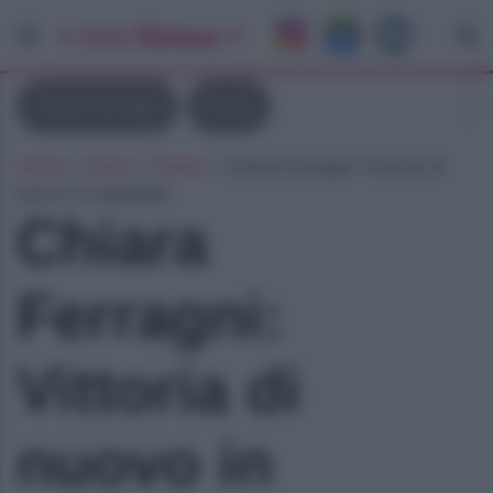
Chiara Ferragni
Fedez
Home
»
News
»
Fedez
»
Chiara Ferragni: Vittoria di
nuovo in ospedale
Chiara
Ferragni:
Vittoria di
nuovo in