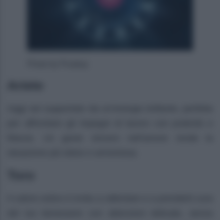
Photo by Pixabay
Ariete
Oggi sei supportato da un’energia brillante, perfetta
per affrontare gli impegni di lavoro con praticità e
fiducia. Un gesto sincero nell’amore rende la
situazione più dolce e armoniosa.
Toro
Il calore estivo ti invita a rallentare e a prenderti cura
del tuo benessere con attenzioni delicate, senza