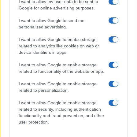
I want to allow my user data to be sent to
Google for online advertising purposes.
L’aria di agosto stimola il desiderio di spostarsi,
I want to allow Google to send me
esplorare e vivere nuove esperienze, facendo di
personalized advertising.
oggi un momento propizio per pianificare attività
I want to allow Google to enable storage
piacevoli. Un messaggio inaspettato da una persona
related to analytics like cookies on web or
cara ravviva il tuo spirito.
device identifiers in apps.
Capricorno
I want to allow Google to enable storage
related to functionality of the website or app.
Il giorno valorizza la tua dedizione e la capacità di
I want to allow Google to enable storage
affrontare i compiti con impegno, specialmente nel
related to personalization.
tuo lavoro. Allo stesso tempo, un momento di
I want to allow Google to enable storage
tranquillità ti aiuta a recuperare energia e a vedere
related to security, including authentication
le cose più chiaramente.
functionality and fraud prevention, and other
user protection.
Acquario