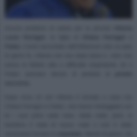
Ancora problemi di salute per la piccola
Vittoria
Lucia Ferragni
, la figlia di
Chiara Ferragni
e
Fedez.
Come raccontato dall’influencer solo un paio
di giorni fa, Vittoria non era stata bene e, visto che
aveva la febbre alta e difficoltà respiratorie, lei e
Fedez avevano deciso di portarla al
pronto
soccorso.
Dopo circa 10 ore Vittoria è tornata a casa con
Chiara Ferragni e Fedez, che hanno festeggiato con
lei i suoi primi sette mesi. Nella notte, però, la
bambina è stata di nuovo male e così è stato
necessario tornare in
ospedale.
Niente di grave, ma