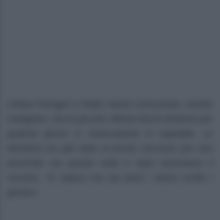
Chiara Ferragni e Fedez hanno comunicato, tramite
Instagram, che la piccola Vittoria dovrà rimanere per
qualche giorno in osservazione in ospedale. La
bambina era già stata al pronto soccorso per una
bronchite ma questa notte è stato necessario il
ricovero. “E’ stanca ma sta bene”, hanno scritto i
genitori.