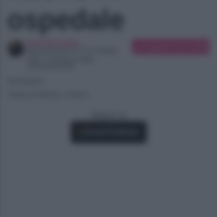
ospedale
Ilaria Bucataio
Suggerisci una modifica
Appassionata di TV e Gossip
Dott. in Scienze della
comunicazione
24/10/2021
Tempo di lettura: 2 minuti
Seguici su
Fonti Preferite