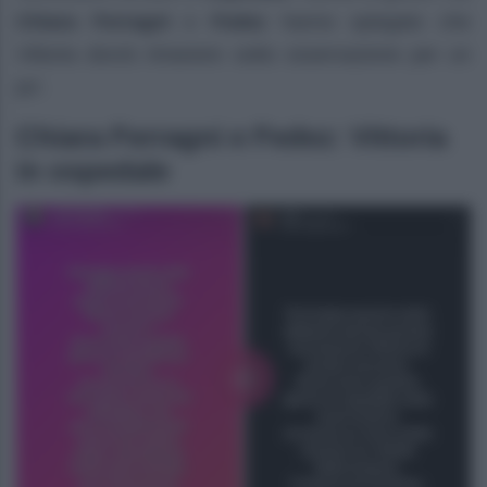
Chiara Ferragni
e
Fedez
hanno spiegato che
Vittoria dovrà rimanere sotto osservazione per un
po’.
Chiara Ferragni e Fedez: Vittoria
in ospedale