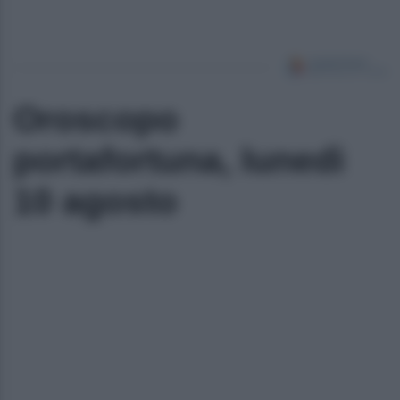
Oroscopo
portafortuna, lunedì
10 agosto