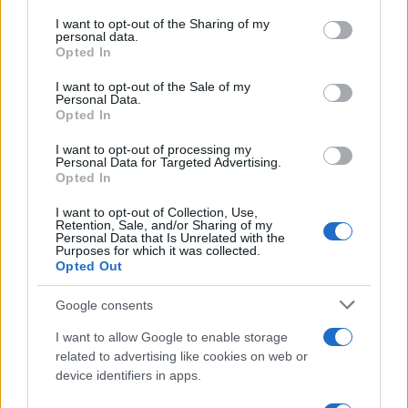
Bilancia
on the IAB’s List of Downstream Participants that may further
I want to opt-out of the Sharing of my
disclose it to other third parties.
personal data.
Opted In
Un’armonia delicata permea la giornata, facilitando
Please note that this website/app uses one or more Google
services and may gather and store information including but
incontri piacevoli e dialoghi che ristabiliscono
I want to opt-out of the Sale of my
Personal Data.
not limited to your visit or usage behaviour. You may click to
equilibrio nelle relazioni. Anche sul piano pratico,
Opted In
grant or deny consent to Google and its third-party tags to
use your data for below specified purposes in below Google
una decisione ben ponderata può alleviare tensioni
I want to opt-out of processing my
consent section.
Personal Data for Targeted Advertising.
e rendere il lavoro più agevole.
Opted In
Scorpione
I want to opt-out of Collection, Use,
Retention, Sale, and/or Sharing of my
Personal Data that Is Unrelated with the
Purposes for which it was collected.
Le emozioni ti coinvolgono profondamente e ti
Opted Out
spingono a riflettere sinceramente sui tuoi veri
Google consents
desideri, soprattutto in amore. La tua tenacia sul
lavoro può trasformare un ostacolo in
I want to allow Google to enable storage
related to advertising like cookies on web or
un’opportunità.
device identifiers in apps.
Sagittario