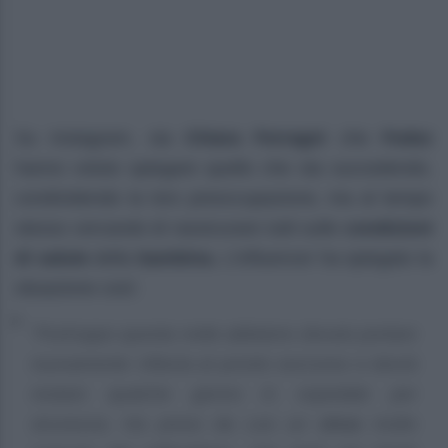
Su Instagram, sia
Chiara Ferragni
che
Fedez
hanno voluto spiegare quello che sta succedendo,
condividendo la loro preoccupazione, ma al tempo
stesso cercando di rassicurare tutti sulle
condizioni
di salute
della
bambina.
L’influencer ha spiegato la
situazione così:
“Purtroppo questa notte abbiamo dovuto portare
nuovamente Vittoria al pronto soccorso e dovrà
restare qualche giorno in ospedale per
sicurezza. Ha preso da Leo un
virus
molto