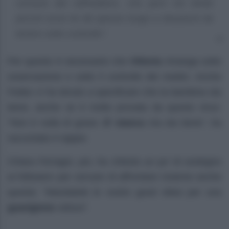
comune del raffreddore, che però nei bimbi
piccoli come lei dà spesso luogo a situazioni da
tenere sotto controllo”.
Per questo è necessario che
Vittoria
rimanga sotto
osservazione e sotto il controllo dei medici. Anche
Fedez ci ha tenuto a specificare che la bambina sta
bene, anche se è molto provata da questo virus:
“Non è nulla di grave.
E’ stanca
ma sta bene”, ha
raccontato il rapper.
Chiara Ferragni, poi, ha chiesto un po’ di sostegno
ai followers per cercare di affrontare insieme anche
questa: “Mandatele le vostre good vibes per una
guarigione
veloce”.