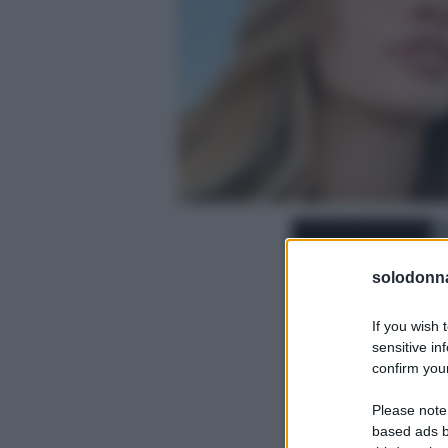
solodonna
If you wish 
sensitive in
confirm your
Please note
based ads b