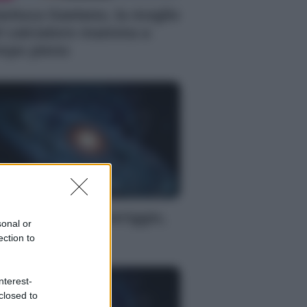
anluca Gaetano, la moglie
l calciatore mamma a
mpo pieno
S
oscopo del pomeriggio,
sonal or
bato 8 agosto
ection to
nterest-
closed to