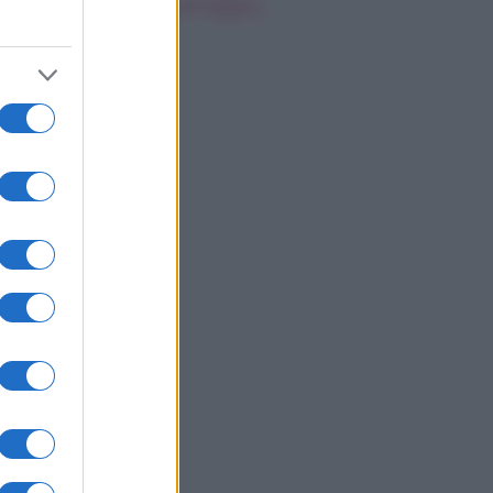
oscopo del pomeriggio,
bato 8 agosto