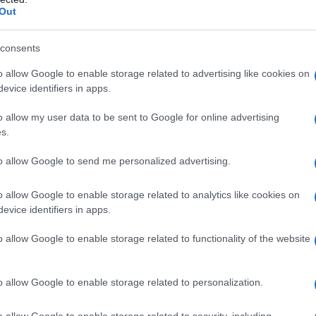
Or
tata al centro della
cronaca rosa
a causa della
Out
sa
ore giallorosso
.
consents
a loro
relazione
alcuni mesi fa, nelle ultime
o allow Google to enable storage related to advertising like cookies on
re più
lontani
e divisi
insospettendo
i fan che
evice identifiers in apps.
ad una
crisi
fra i due.
o allow my user data to be sent to Google for online advertising
ti fai fan più attenti, Chiara qualche giorno fa
s.
ha
smentito categoricamente
tutte le voci sulla
to allow Google to send me personalized advertising.
e tra i due la relazione stava procedendo, e che
o allow Google to enable storage related to analytics like cookies on
vacy
.
evice identifiers in apps.
 tornata su Instagram per ufficializzare la sua
o allow Google to enable storage related to functionality of the website
lazione al capolinea
o allow Google to enable storage related to personalization.
o allow Google to enable storage related to security, including