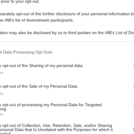
 prior to your opt-out.
rately opt-out of the further disclosure of your personal information by
he IAB’s list of downstream participants.
NEW
tion may also be disclosed by us to third parties on the IAB’s List of 
 that may further disclose it to other third parties.
Or
sa
 that this website/app uses one or more Google services and may gath
l Data Processing Opt Outs
including but not limited to your visit or usage behaviour. You may click 
 to Google and its third-party tags to use your data for below specifi
o opt-out of the Sharing of my personal data.
L
ogle consent section.
In
Gi
o opt-out of the Sale of my Personal Data.
de
In
t
to opt-out of processing my Personal Data for Targeted
ing.
Or
In
sa
o opt-out of Collection, Use, Retention, Sale, and/or Sharing
re al centro del
gossip
; la bella
influencer
ersonal Data that Is Unrelated with the Purposes for which it
lected.