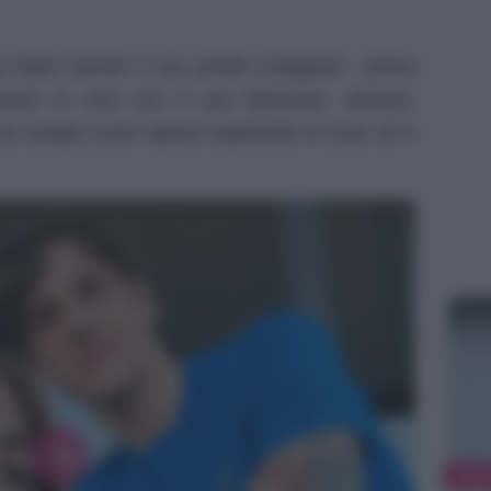
 Nasti tramite il suo profilo Instagram aveva
sere in crisi con il suo fidanzato. Adesso,
e ha svelato come stanno realmente le cose: lei e
NEW