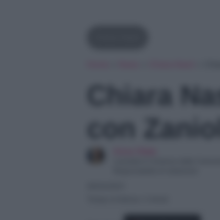
Chiara Nasti
Home
»
News
»
Chiara Nasti
»
Chia
Chiara Na
con Zaniol
Anna Vitale
Laureata in Scienze della Comuni
Responsabile di redazione
29/04/2021
Tempo di lettura: 2 minuti