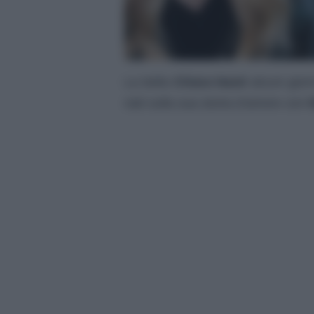
La bella
Chiara Nasti
alcuni giorn
nati sulla sua storia d’amore con