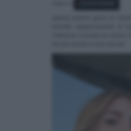
Seguici su
Fonti Preferite
Appena qualche giorno fa Chiara
smentito categoricamente di es
l’influencer è tornata sui social 
Niccolò Zaniolo si sono lasciati!