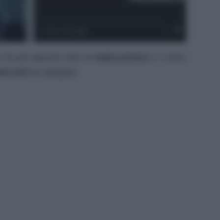
i fa per placare tutte le
indiscrezioni
e i rumor
Niccolò
ha spiegato: