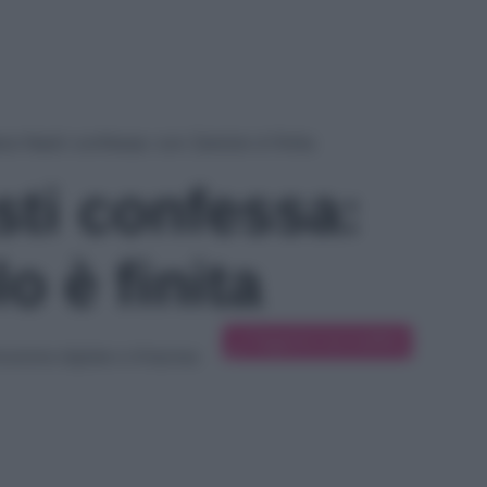
ra Nasti confessa: con Zaniolo è finita
sti confessa:
o è finita
Suggerisci una modifica
cazione digitale e d’impresa