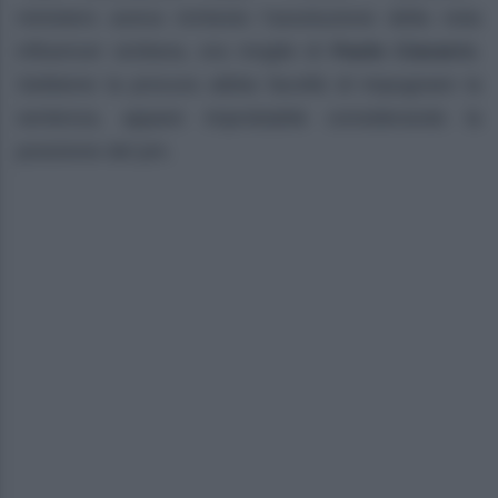
ministero aveva richiesto l’assoluzione della nota
influencer siciliana, ora moglie di
Paolo Ciavarro
.
Sebbene la procura abbia facoltà di impugnare la
sentenza, appare improbabile considerando la
posizione del pm.