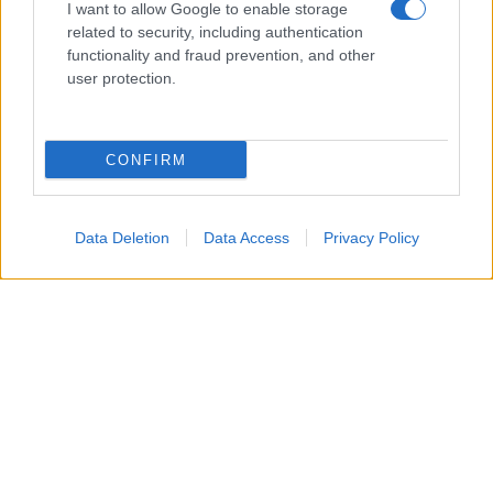
I want to allow Google to enable storage
related to security, including authentication
functionality and fraud prevention, and other
user protection.
Giovedì 13 agosto 2026
CONFIRM
In questa puntata,
Brooke
nota alcuni
comportamenti insoliti
in ufficio. A quel punto,
Data Deletion
Data Access
Privacy Policy
quindi, la
donna
comincia a sospettare che
Carter
stia
tramando qualcosa
contro i Forrester.
Venerdì 14 agosto 2026
Brooke
, proprio mentre si muove tra i
corridoi
dell’azienda
, riesce improvvisamente a scroprire
l’
alleanza segreta
di
Carter
e il suo piano per
cambiare gli
equilibri di potere
alla Forrester.