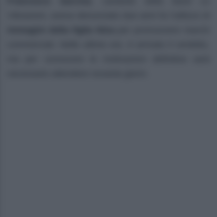
Francesco Sarcina
, cantante della band Le
Vibrazioni, aveva denunciato due anni fa l’utilizzo di
immagini della figlia Nina
per promuovere marchi
commerciali. Nelle ultime ore, è arrivato il verdetto,
ma per conoscere le motivazioni definitive sarà
necessario attendere novanta giorni.