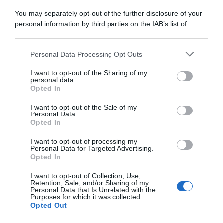
allora, implora
Ridge
di mantenere il
segreto
,
You may separately opt-out of the further disclosure of your
personal information by third parties on the IAB’s list of
nascondendolo anche a
Steffy
e a
Thomas
.
downstream participants.
Martedì 11 agosto 2026
Personal Data Processing Opt Outs
This information may also be disclosed by us to third parties
on the IAB’s List of Downstream Participants that may further
I want to opt-out of the Sharing of my
Carter
trova finalmente il coraggio di confessare i
disclose it to other third parties.
personal data.
suoi
veri sentimenti a Hope
. Così, tra i
due
nasce
Opted In
Please note that this website/app uses one or more Google
una grande
passione
e decidono di unire le forze
services and may gather and store information including but
I want to opt-out of the Sale of my
Personal Data.
not limited to your visit or usage behaviour. You may click to
per tentare una clamorosa
scalata alla Forrester
Opted In
grant or deny consent to Google and its third-party tags to
Creations
.
use your data for below specified purposes in below Google
I want to opt-out of processing my
consent section.
Personal Data for Targeted Advertising.
Mercoledì 12 agosto 2026
Opted In
I want to opt-out of Collection, Use,
Will Spencer
manifesta forti
preoccupazioni
Retention, Sale, and/or Sharing of my
Personal Data that Is Unrelated with the
riguardo alle
dinamiche familiari
. Il
ragazzo
, in
Purposes for which it was collected.
Opted Out
particolare, non vede di buon occhio la convivenza e