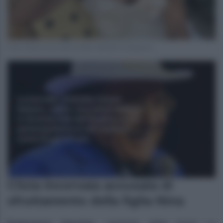
Foto Clizia Incorvaia profilo ufficiale Instagram
Clizia Incorvaia accusata di
sfruttamento della figlia Nina