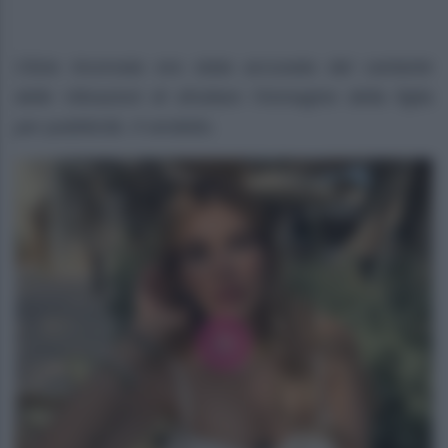
Clizia Incorvaia era stata accusata dal cantante
delle Vibrazioni di sfruttare l’immagine della figlia
per pubblicità. Il verdetto.