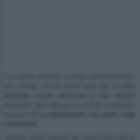
Con questa sentenza si chiude temporaneamente
una vicenda che ha pesato sulla vita di
Clizia
Incorvaia
. Assolta dall’accusa di aver sfruttato
l’immagine della figlia per fini di lucro, la decisione
sancisce che
la pubblicazione non aveva scopi
commerciali
.
Secondo quanto riportato dal
Corriere della Sera
, al