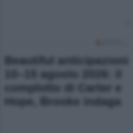
Beautiful anticipazioni
10–15 agosto 2026: il
complotto di Carter e
Hope, Brooke indaga