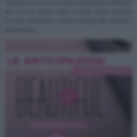
Scopriamo che cosa accadrà la prossima settimana,
dal 10 al 15 agosto 2026. Di certo, anche stavolta,
le trame riusciranno a tenere incollati allo schermo i
telespettatori.