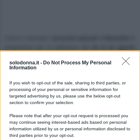
Cosa ci riservano i
prossimi episodi
di
Beautiful
in
programma per la settimana dal
10 al 16 agosto
2026
su
Canale 5
? Continua la messa in onda
in
solodonna.it -
Do Not Process My Personal
prima visione
della
storica soap opera americana
Information
ideata da
William J. Bell
e
Lee Philips Bell
.
If you wish to opt-out of the sale, sharing to third parties, or
Prime anticipazioni Beautiful nella
processing of your personal or sensitive information for
targeted advertising by us, please use the below opt-out
settimana 10–15 agosto 2026
section to confirm your selection.
Lunedì 10 agosto 2026
Please note that after your opt-out request is processed you
may continue seeing interest-based ads based on personal
Taylor
rivela a
Ridge
di soffrire di una grave
information utilized by us or personal information disclosed to
third parties prior to your opt-out.
insufficienza cardiaca
progressiva
. La donna,