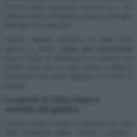
momento della separazione l’accordo tra i due
stabiliva il divieto, per
Clizia
, di utilizzare l’immagine
della figlia a fini pubblicitari.
Tuttavia,
Sarcina
sosteneva che
Nina
fosse
apparsa in almeno
cinque post promozionali
legati a brand di abbigliamento e calzature per
bambini. Dopo aver più volte richiesto a
Clizia
di
interrompere tale pratica,
Sarcina
si era rivolto ai
tribunali.
Le parole di Clizia dopo il
verdetto del giudice
Il giudice, proprio di recete, ha deliberato che il fatto
“non costituisce reato”
. Persino il pubblico