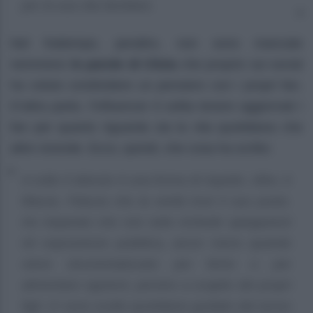
per la sua vita familiare.
Nel frattempo, peraltro, non sono mancate
nemmeno
le parole di Clizia
che proprio sui social
ha voluto condividere un pensiero con i propri fan.
D’altra parte, l’influencer è solita tenere aggiornati i
fan per quanto riguarda sia la vita quotidiana che
altre vicende. Ecco, quindi, che cosa ha scritto:
A volte il silenzio è una forma di rispetto. Altre, è
fiducia. Fiducia che la verità trovi il suo posto.
Ho imparato che non tutto richiede spiegazioni
né esposizione pubblica, ancor meno quando
viene strumentalizzato per ferire o per
alimentare egoismi, persino a scapito dei propri
figli. Ci sono scelte quotidiane guidate dal senso