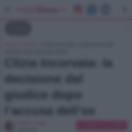
Consigli
Home
»
News
»
Clizia Incorvaia: la decisione del
giudice dopo l’accusa dell’ex
Clizia Incorvaia: la
decisione del
giudice dopo
l’accusa dell’ex
Chiara Longo
Suggerisci una modifica
Copywriter