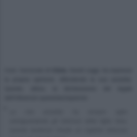
Così, l’avvocato di
Clizia
, David Leggi, ha espresso
la propria opinione, difendendo la sua assistita.
Queste, allora, la dichiarazione del legale
dell’influencer quarantacinquenne:
La mia assistita ha sempre agito
salvaguardando gli interessi della figlia Nina.
Questa sentenza chiude un capitolo doloroso