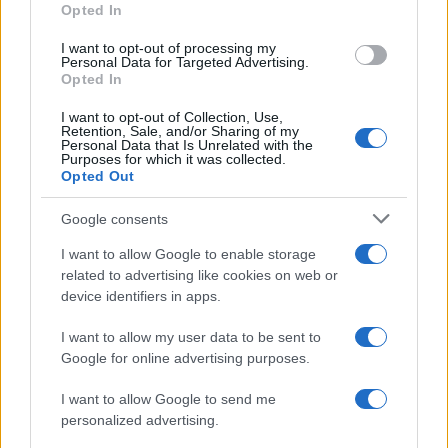
Opted In
grant or deny consent to Google and its third-party tags to
use your data for below specified purposes in below Google
I want to opt-out of processing my
consent section.
Personal Data for Targeted Advertising.
Opted In
I want to opt-out of Collection, Use,
Retention, Sale, and/or Sharing of my
Personal Data that Is Unrelated with the
Purposes for which it was collected.
Opted Out
Google consents
I want to allow Google to enable storage
related to advertising like cookies on web or
device identifiers in apps.
Seguici su Google News
I want to allow my user data to be sent to
Google for online advertising purposes.
I want to allow Google to send me
personalized advertising.