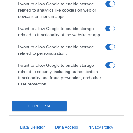
I want to allow Google to enable storage
related to analytics like cookies on web or
device identifiers in apps.
CHI SIAMO
REDAZIONE
CONTATTI
I want to allow Google to enable storage
related to functionality of the website or app.
© 2026 - SOLODONNA - P.IVA 04827280654 - TESTATA REGISTRATA AL
TRIBUNALE DI NOCERA INFERIORE N. 6/2020 - RG N. 1338/2020
I want to allow Google to enable storage
ISCRIZIONE AL ROC N. 35792 – ISCRITTA ALL’ANSO (ASSOCIAZIONE
related to personalization.
NAZIONALE STAMPA ONLINE)
I want to allow Google to enable storage
Privacy e Notifiche
related to security, including authentication
functionality and fraud prevention, and other
Preferenze privacy
user protection.
Mappa del sito
CONFIRM
Data Deletion
Data Access
Privacy Policy