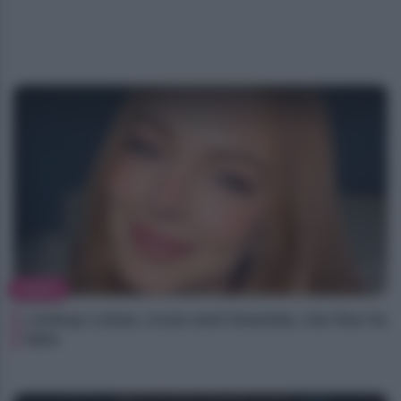
NEWS
Lindsay Lohan, icona anni Duemila, che fine ha
fatto