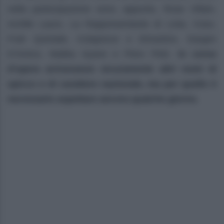
nella partecipazione sono, appunto, Rose Villain,
Achille Lauro, La Rappresentante di Lista, Coez,
Frah Quintale, Colapesce e Dimartino, Dargen
D’Amico, Malika Ayane e Piero Pelù.
In corso
d’opera arriveranno sicuramente altri nomi di
spicco e di carattere nazionale, ma per quello è
necessario aspettare ancora qualche giorno.