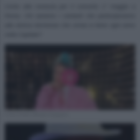
Conto alla rovescia per il concerto 1° maggio a
Roma. Chi saranno i cantanti che parteciperanno
alla storica kermesse che ormai si tiene ogni anno
nella Capitale?
Fonte Profilo Ufficiale Instagram