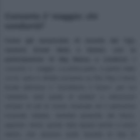
Concerto 1° maggio: chi
condurrà?
Come già annunciato di recente dal Tg3,
saranno Ermal Meta e Noemi, con la
partecipazione di Big Mama, a condurre
il
concerto 1° maggio. La prima parte, a partire dalle
13:15, sarà in diretta esclusiva su Rai Play Il tema
focale dell’anno è “Ascoltiamo il futuro”, per cui
l’obiettivo sarà quello di andare a valorizzare
sempre di più la scena musicale ed il panorama
musicale italiane, tenendo presente del futuro,
appunto. Verrà, quindi, dato spazio anche a nuovi
talenti, che saranno scelti durante le fasi di