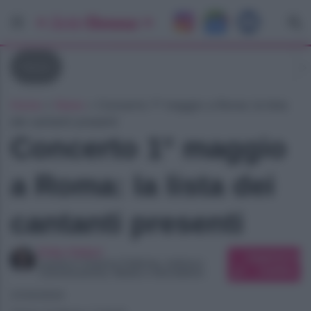
News
Home
»
News
»
Concerto 1° maggio a Roma: la lista
dei cantanti presenti
Concerto 1° maggio
a Roma: la lista dei
cantanti presenti
Erika Vettori
Suggerisci una
Laurea in Scienze Politiche, indirizzo
modifica
Comunicazione, Media e Giornalismo
21/04/2024