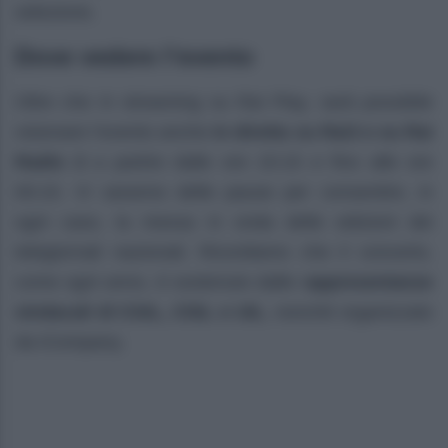
selezione.
Dove vedere l’evento
Oltre che in streaming su Rai Play, sarà possibile
visionare l’evento anche
in diretta su Rai3 e su Rai
Radio 2
a partire dalle ore 15:15 e fino alle ore
00:15. Vi saranno delle pause per consentire, in
ogni caso, la messa in onda delle edizioni dei
telegiornali nazionali. Ricordiamo che il concerto,
come ogni anno, è sostenuto dalle r
appresentanze
sindacali di CGIL, CISL e UIL
, nonché organizzato
da iCompany.