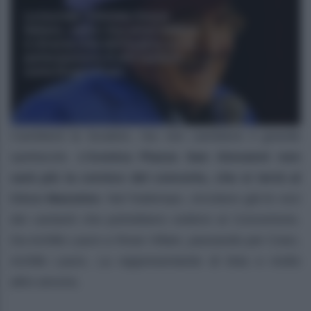
Cambierà la location, ma non cambierà il grande
spettacolo.
L’iconica Piazza San Giovanni non
sarà più la cornice del concerto, che si terrà al
Circo Massimo
. Nel frattempo, circolano già le voci
dei cantanti che potrebbero esibirsi al Concertone.
Da Achille Lauro a Rose Villain, passando per Coez,
Achille Lauro, La rappresentante di lista e molto
altro ancora.