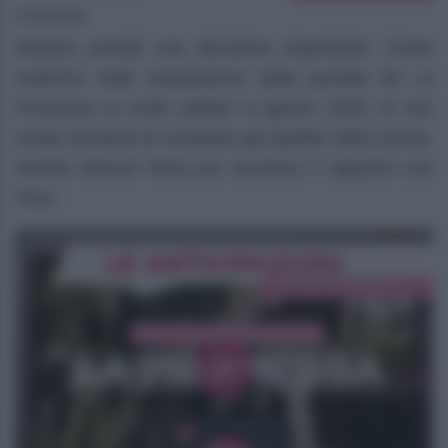
07/08/2026
Adriano prende una decisione importante. Come
vedremo nelle anticipazioni della puntata de La
Promessa in onda sabato 8 agosto 2026, la sua
scelta rischierà di cambiare gli equilibri della tenuta,
mentre Manuel finirà per incrinare il rapporto con
Tono.