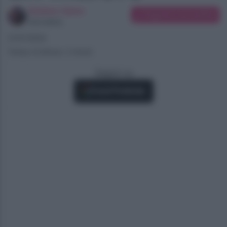
Giuliano Spina
Suggerisci una modifica
Giornalista
21/07/2024
Tempo di lettura: 3 minuti
Seguici su
Fonti Preferite