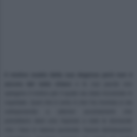
Il motivo esatto della sua degenza però non è
ancora del tutto chiaro
e le sue parole non
spiegano il motivo per il quale sia stato ricoverato in
ospedale. Quel che è certo è che l’ex tronista si sta
sottoponendo a ulteriori accertamenti che
potrebbero dare una risposta a tutte le domande
che i fans si stanno ponendo. Nuove dichiarazioni