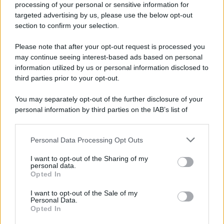
Manuel e Tono ai ferri corti
processing of your personal or sensitive information for
targeted advertising by us, please use the below opt-out
section to confirm your selection.
Le indagini segrete di Manuel su Enora finiranno per
compromettere il suo
rapporto con Tono
, che non
Please note that after your opt-out request is processed you
may continue seeing interest-based ads based on personal
prenderà affatto bene il comportamento dell’amico.
information utilized by us or personal information disclosed to
Contemporaneamente il ritorno di Pia apparirà
third parties prior to your opt-out.
sempre più lontano, alimentando nuove tensioni alla
You may separately opt-out of the further disclosure of your
tenuta.
personal information by third parties on the IAB’s list of
Curro e Angela continueranno a
immaginare un
downstream participants.
futuro insieme
, ma i dubbi della ragazza
Personal Data Processing Opt Outs
This information may also be disclosed by us to third parties
renderanno sempre più complicata la realizzazione
on the IAB’s List of Downstream Participants that may further
I want to opt-out of the Sharing of my
disclose it to other third parties.
del loro sogno.
personal data.
Opted In
Please note that this website/app uses one or more Google
Adriano cambia gli equilibri della
services and may gather and store information including but
I want to opt-out of the Sale of my
tenuta
Personal Data.
not limited to your visit or usage behaviour. You may click to
Opted In
grant or deny consent to Google and its third-party tags to
use your data for below specified purposes in below Google
La servitù proverà ad
aiutare Petra
nello