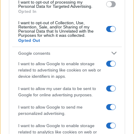
I want to opt-out of processing my
consent section.
Personal Data for Targeted Advertising.
svolgimento delle sue responsabilità quotidiane,
Opted In
suscitando però la dura reazione di Cristóbal,
I want to opt-out of Collection, Use,
infastidito dall’iniziativa dei domestici.
Retention, Sale, and/or Sharing of my
Personal Data that Is Unrelated with the
Infine Adriano comunicherà ad Alonso una
Purposes for which it was collected.
Opted Out
decisione molto importante
, destinata a
modificare gli equilibri della tenuta e ad aprire una
Google consents
nuova fase per tutti i protagonisti.
I want to allow Google to enable storage
related to advertising like cookies on web or
device identifiers in apps.
I want to allow my user data to be sent to
Google for online advertising purposes.
I want to allow Google to send me
personalized advertising.
I want to allow Google to enable storage
related to analytics like cookies on web or