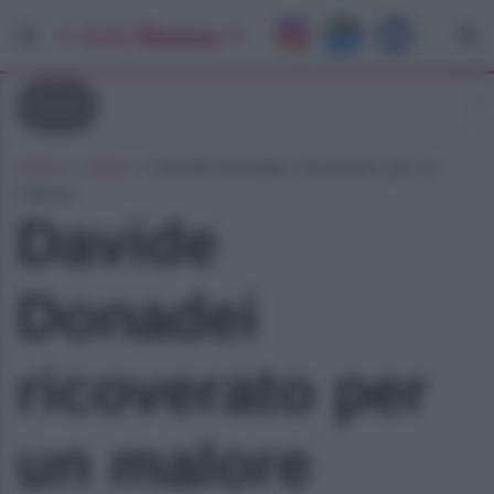
News
Home
»
News
»
Davide Donadei ricoverato per un
malore
Davide
Donadei
ricoverato per
un malore