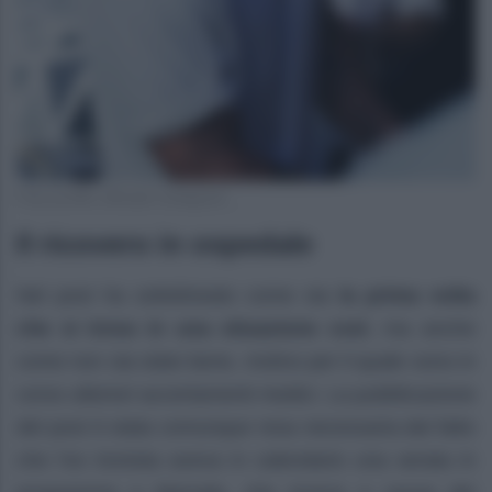
Foto profilo ufficiale Instagram
Il ricovero in ospedale
Nel post ha sottolineato come sia
la prima volta
che si trova in una situazione così
, ma anche
come non sia stato bene, motivo per il quale sono in
corso ulteriori accertamenti medici. La pubblicazione
del post è stata comunque resa necessaria dal fatto
che l’ex tronista aveva in calendario una serata in