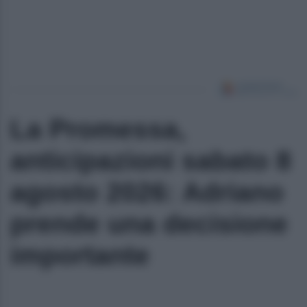
La Promessa,
anticipazioni sabato 8
agosto 2026: Adriano
prende una decisione
importante