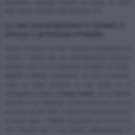
potrebbero spuntare sempre via social da parte
dello stesso Donadei nelle prossime ore.
Le sue partecipazioni a Uomini e
Donne e al Grande Fratello
Davide Donadei si è fatto conoscere dal pubblico di
Canale 5 grazie alla sua partecipazione avvenuta
qualche anno fa al programma di Maria De Filippi,
Uomini e Donne
, ovviamente nel ruolo di tronista.
Dopo un lungo percorso la sua scelta fra le
corteggiatrici cadde su
Chiara Rabbi
, che in seguito
divenne la sua fidanzata. La loro storia però non ha
poi avuto un lieto fine, in quanto è terminata un po’
di tempo dopo. I riflettori comunque poi su di lui si
sono riaccesi data la sua recente partecipazione al