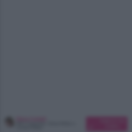
Elena Carletti
Suggerisci una
SEO Copywriter, Ghost Writer e
modifica
Content Editor