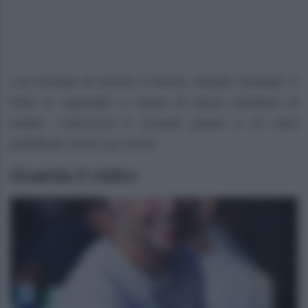
L’ex tronista di Uomini e Donne, Davide Donadei, è
finito in ospedale a causa di alcuni problemi di
salute. L’annuncio è arrivato grazie a un post
pubblicato da lui sui social.
Guarda il video