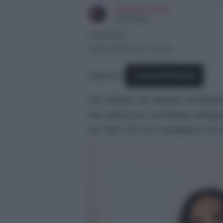
Giuliano Spina
Giornalista
24/04/2025
Tempo di lettura: 2 minuti
Seguici su
Fonti Preferite
Tra Stefano De Martino ed Elisabe
Ma adesso un commento all’appare
tra i due, che non sarebbero mai sta