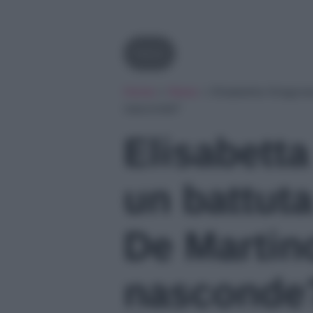
News
Home
»
News
»
Elisabetta Gregora
nasconde?
Elisabetta
un battut
De Martin
nasconde