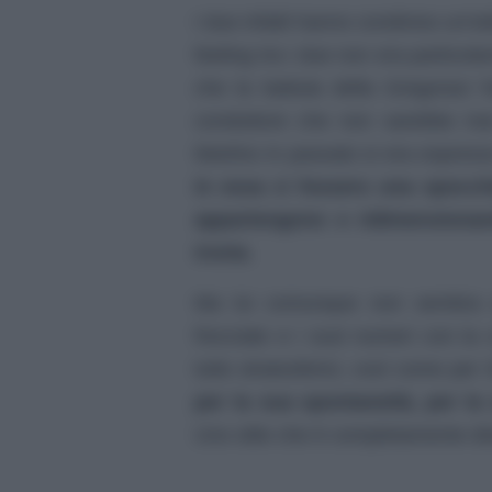
I due infatti hanno condiviso un’e
feeling tra i due non era particola
che la battuta della Gregoraci f
conduttore che non sarebbe mai
Martino in passato si era espress
in essa ci fossero una spocchi
appartengono e ridimensionand
ironia
.
Ma lui comunque non sembra affa
frecciate e i suoi numeri con la
tutto stratosferici, così come per 
per la sua spontaneità, per la
Uno stile che è completamente dis