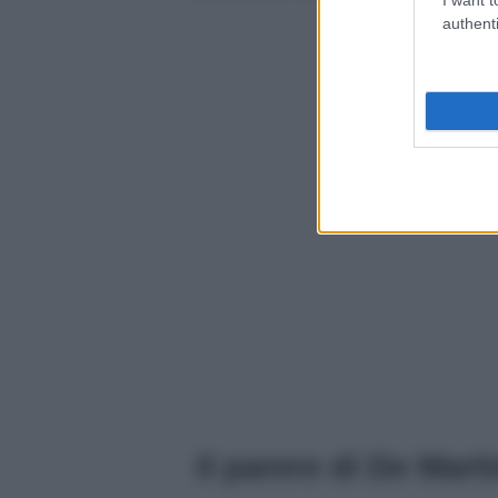
authenti
Il parere di De Mart