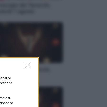
oscopo dei Tarocchi,
nerdì 7 agosto
S
oscopo dei Tarocchi,
nerdì 7 agosto
sonal or
ection to
nterest-
closed to