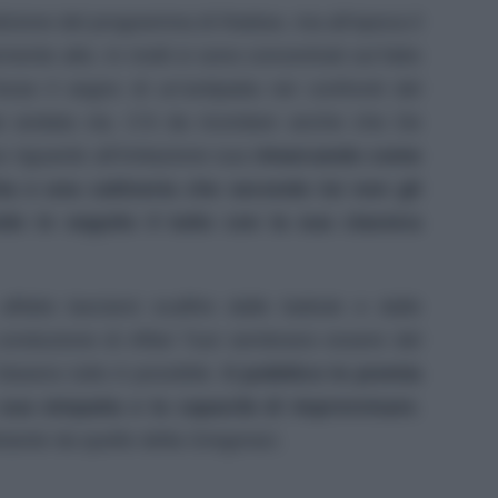
dizione del programma di Raidue, ma all’epoca il
rmente alto. In molti si sono concentrati sul fatto
osse il segno di un’antipatia nei confronti del
 andata via. C’è da ricordare anche che De
o riguardo all’imitazione sua
rimarcando come
a e una cattiveria che secondo lui non gli
o in seguito il tutto con la sua classica
tto lasciarsi scalfire dalle battute e dalle
 conduzione di Affari Tuoi sembrano essere del
Stasera tutto è possibile.
Il pubblico lo premia
 sua simpatia e la capacità di improvvisare
.
tante da quello della Gregoraci.