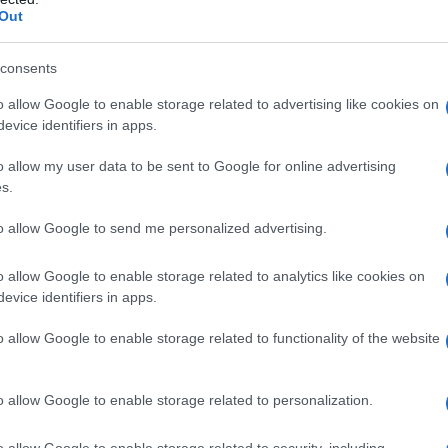
Out
ca vista come
consents
 confronti di De Martino
o allow Google to enable storage related to advertising like cookies on
evice identifiers in apps.
al settimanale Chi la Gregoraci ha parlato della
o allow my user data to be sent to Google for online advertising
s.
comico Gigi e Ross a Made in Sud e non si è
confronti del conduttore napoletano. Parlando di
to allow Google to send me personalized advertising.
a sia affiatata e lei si infili con grazia,
ma in
o allow Google to enable storage related to analytics like cookies on
guardante Gigi, che la fa ridere quando imita
evice identifiers in apps.
iace più dell’originale
. Quest’affermazione è
o allow Google to enable storage related to functionality of the website
a, ma qualcuno ovviamente tra le righe ha
 una frecciatina nei confronti del conduttore
o allow Google to enable storage related to personalization.
i che tra lei e De Martino non ci sia mai stata
o allow Google to enable storage related to security, including