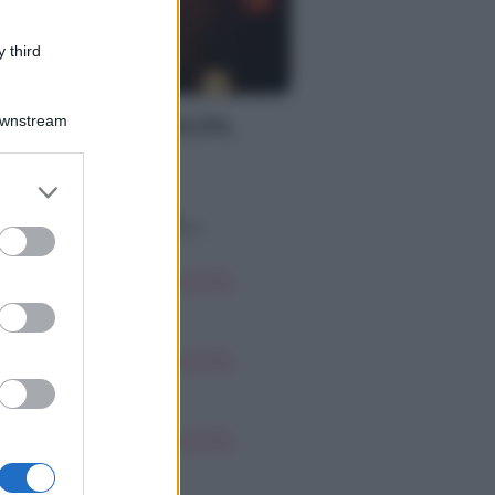
 third
S
Downstream
oscopo dei Tarocchi,
nerdì 7 agosto
er and store
to grant or
o sapevi che...
ed purposes
oscopo dei Tarocchi,
nerdì 7 agosto
oscopo dei Tarocchi,
nerdì 7 agosto
oscopo dei Tarocchi,
nerdì 7 agosto