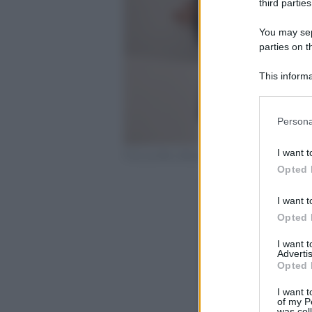
third parties
You may sepa
parties on t
This informa
Participants
Please note
Persona
information 
deny consent
I want t
Foto profilo ufficiale Instagram
in below Go
Opted 
I want t
Opted 
I want 
Advertis
Opted 
I want t
of my P
was col