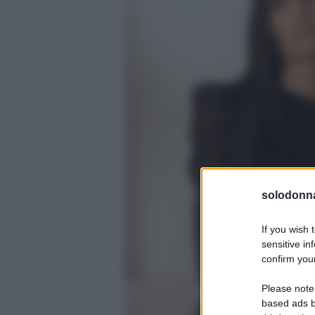
solodonna
If you wish 
sensitive in
confirm your
Please note
based ads b