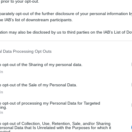
 prior to your opt-out.
rately opt-out of the further disclosure of your personal information by
he IAB’s list of downstream participants.
NEW
tion may also be disclosed by us to third parties on the IAB’s List of 
Or
 that may further disclose it to other third parties.
ve
 that this website/app uses one or more Google services and may gath
l Data Processing Opt Outs
including but not limited to your visit or usage behaviour. You may click 
L
 to Google and its third-party tags to use your data for below specifi
o opt-out of the Sharing of my personal data.
ogle consent section.
In
Or
ve
o opt-out of the Sale of my Personal Data.
In
Or
ve
to opt-out of processing my Personal Data for Targeted
ing.
In
Or
o opt-out of Collection, Use, Retention, Sale, and/or Sharing
ve
ersonal Data that Is Unrelated with the Purposes for which it
lected.