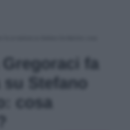
ci fa un battuta su Stefano De Martino: cosa
 Gregoraci fa
a su Stefano
o: cosa
?