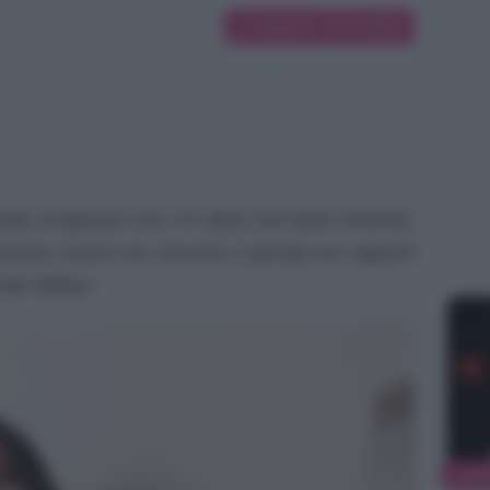
Suggerisci una modifica
tta Gregoraci non c’è stata mai tanta sintonia.
nza ironico ha riacceso il gossip sui rapporti
ti idilliaci.
NEW