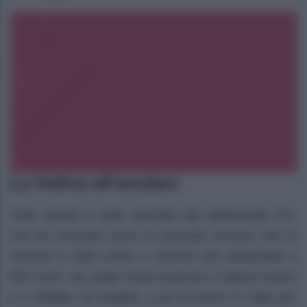
La fedina all’anulare
Tutto questo è stato riportato dal settimanale Chi,
che ha mostrato come la cantante romana, che di
recente è stata prima a Cannes per presentare il
film Fuori, nel quale recita assieme a Valeria Golino
e a Matilda De Angelis, e poi di nuovo in Italia per