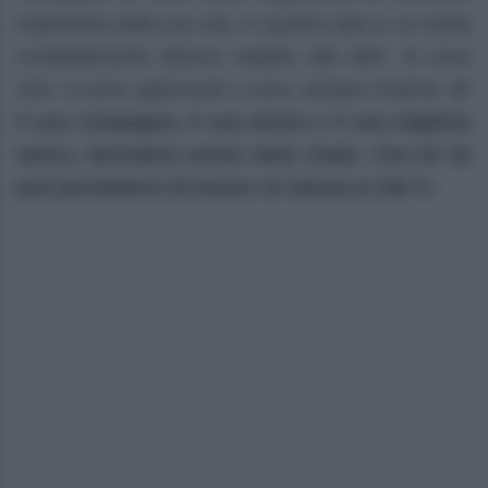
importante della sua vita, in quanto nata in un modo
completamente diverso rispetto alle altre. Si sono
visti, si sono appiccicati e sono sempre insieme.
E’
il suo compagno, il suo amore e il suo migliore
amico, facendosi anche tante risate. Con lui lei
può permettersi di essere sé stessa al 100 %.