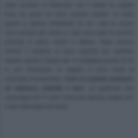
stare accanto al fidanzato con il quale fa coppia
fissa da quasi tre anni, avesse l’anello. In molti
quindi si stanno chiedendo se tra i due le nozze
sono sempre più vicine e i due sono stati di recente
pizzicati in pieno centro a Milano. Dopo essere
arrivati lì insieme si sono separati per qualche
istante, giusto il tempo per lo shopping privato di lei
in uno showroom. In seguito si sono riuniti al
ristorante Armani/Nobu.
Così si è potuto assistere
ad abbracci, intimità e baci
, un qualcosa che
comunque non è certo nuovo per questa coppia che
è tale dall’estate del 2022.