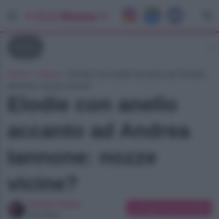
News
Home
»
News
»
Elodie con anello accanto ad Andrea
Iannone: nozze vicine?
Elodie con anello
accanto ad Andrea
Iannone: nozze
vicine?
Giuliano Spina
Suggerisci una modifica
Giornalista