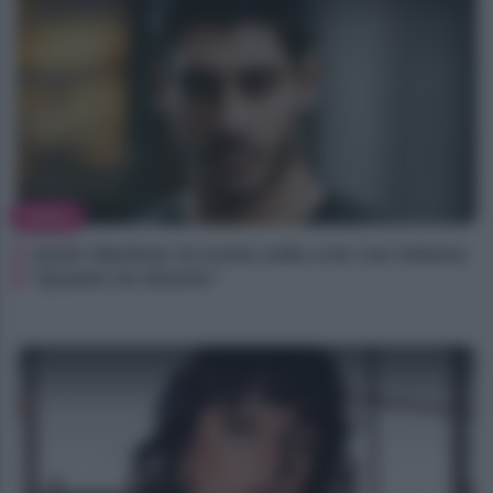
NEWS
Javier Martinez fa ironia sulla crisi con Helena:
“Quanto mi diverto”