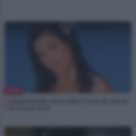
NEWS
Natalia Estrada, icona della TV anni 90, perché
ha lasciato tutto