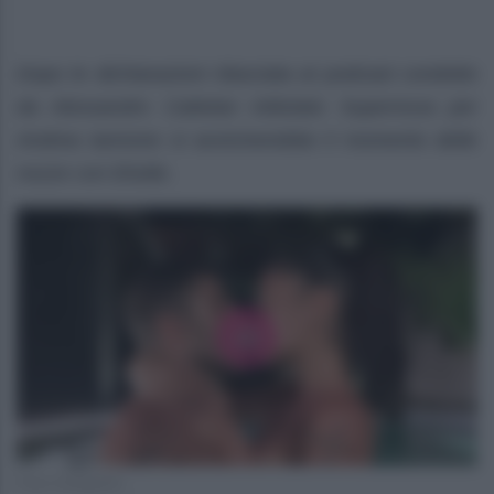
Dopo le dichiarazioni rilasciata al podcast condotto
da Alessandro Cattelan intitolato Supernova per
Andrea Iannone si avvicinerebbe il momento delle
nozze con Elodie.
Foto Instagram