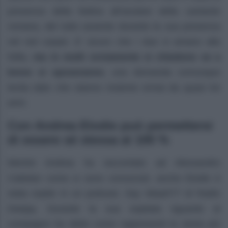
presenza della fedina all’anulare della cantante
romana, del tutto assente durante la sua presenza
nel red carpet. E’ sicuro che i due si amano alla
follia,
ma in molti ovviamente si chiedono se a
breve si sposeranno
, una domanda comunque
lecita dato che stanno insieme ormai da quasi tre
anni.
Con Andrea Elodie può permettersi
di essere sé stessa al 100 %
Mentre Andrea ha raccontato ad Alessandro
Cattelan come si sono conosciuti, anche Elodie è
stata ospite in un podcast, Say Waad?!? di Radio
Deejay. Durante la sua ospitata riguardo al
compagno ha detto come rappresenti la storia più