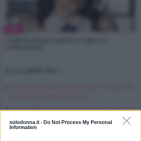
NEWS
Angelina Mango aspetta un figlio? Le
indiscrezioni
Lo sapevi che...
Natalia Estrada, icona della TV anni 90,
perché ha lasciato tutto
Javier Martinez fa ironia sulla crisi con
Helena: “Quanto mi diverto”
solodonna.it -
Do Not Process My Personal
Information
La Promessa, anticipazioni lunedì 10
agosto 2026: Petra ha contratto il