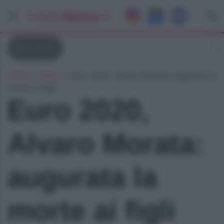
Euro 2020
Home
»
News
»
Euro 2020, Alvaro Morata: augurata la
morte ai figli
Euro 2020,
Alvaro Morata:
augurata la
morte ai figli