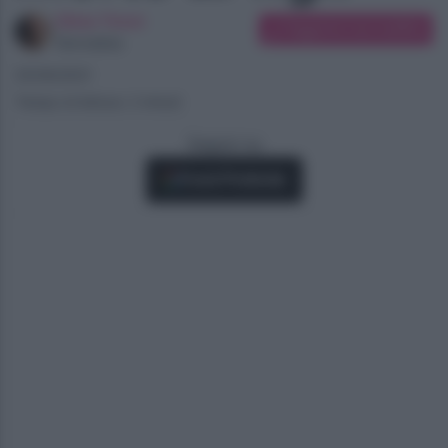
Silvia Tironi
Suggerisci una modifica
Giornalista
25/06/2021
Tempo di lettura: 2 minuti
Seguici su
Fonti Preferite