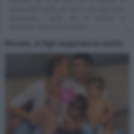
confronti, ma io do tutto. Do la vita per la
Spagna.tutto quello che dico io non dico viene
interpretato… Vorrei che le persone si
mettessero di più nei miei panni”.
Morata, ai figli augurata la morte