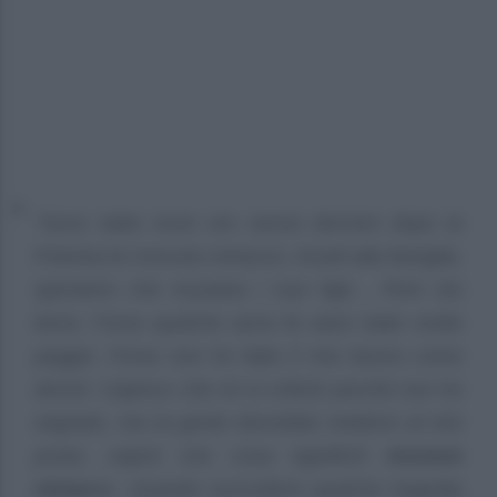
“Sono stato nove ore senza dormire dopo la
Polonia.ho ricevuto minacce, insulti alla famiglia,
speriamo che muoiano i tuoi figli… Però sto
bene, Forse qualche anno fa sarei stato molto
peggio. Forse non ho fatto il mio lavoro come
dovrei. Capisco che mi si critichi perché non ho
segnato, ma la gente dovrebbe mettersi al mio
posto, capire che cosa significhi
ricevere
minacc
e. Quando succederà qualche tragedia