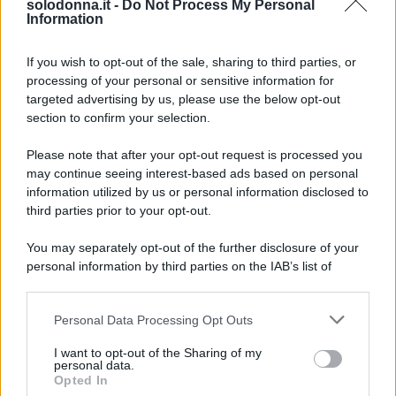
solodonna.it -
Do Not Process My Personal
Information
Oroscopo delle Stelle di Marlon, giovedì 6
agosto
If you wish to opt-out of the sale, sharing to third parties, or
processing of your personal or sensitive information for
targeted advertising by us, please use the below opt-out
Lo sapevi che...
section to confirm your selection.
Oroscopo delle Stelle di Marlon,
Please note that after your opt-out request is processed you
may continue seeing interest-based ads based on personal
giovedì 6 agosto
information utilized by us or personal information disclosed to
third parties prior to your opt-out.
Oroscopo delle Stelle di Marlon,
giovedì 6 agosto
You may separately opt-out of the further disclosure of your
personal information by third parties on the IAB’s list of
Oroscopo delle Stelle di Marlon,
downstream participants.
giovedì 6 agosto
Personal Data Processing Opt Outs
This information may also be disclosed by us to third parties
on the IAB’s List of Downstream Participants that may further
I want to opt-out of the Sharing of my
disclose it to other third parties.
personal data.
Opted In
Please note that this website/app uses one or more Google