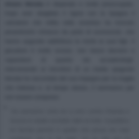
Alvaro Morata
è disperato e molto preoccupato.
Dopo aver sbagliato il rigore con la Spagna il
calciatore che milita nella Juventus ha ricevuto
pesantissimi minacce da parte di sconosciuti, che
hanno augurato addirittura la morte ai suoi figli. Il
giocatore è molto scosso, non riesce davvero a
capacitarsi di quanto sta accadendogli.
Intervenendo ai microfoni di un media spagnolo
Morata ha raccontato del suo impegno per la maglia
che indossa e, al tempo stesso, il rammarico per
non essere compreso:
“Se avessimo vinto tre a zero contro Polonia e
Svezia lo stadio avrebbe fatto la hola. Il pubblico
mi fischia perché è quello che prova nei miei