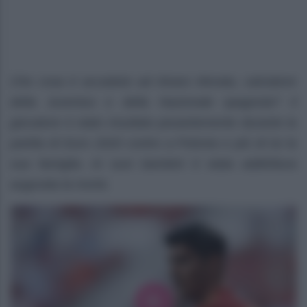
Che cosa è accaduto ad Alvaro Morata, calciatore
della Juventus e della Nazionale spagnola? Il
giocatore è stato insultato pesantemente durante la
partita di Euro 2020 contro a Polonia e più di lui la
sua famiglia. Ai suoi bambini è stata addirittura
augurata la morte.