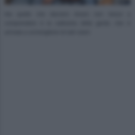
Ma quello che davvero Alvaro non riesce a
comprendere è la cattiveria della gente, che è
arrivata a scrivergliene di tutti colori: