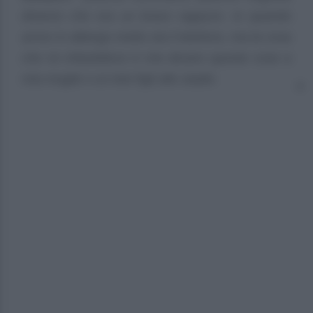
diranno che era un bravo ragazzo. Io quando
arrivo in albergo metto via il telefono, ma la cosa
che mi infastidisce è che dicano queste cose a
mia moglie e ai miei figli allo stadio