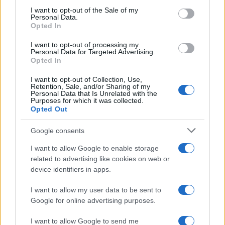
services and may gather and store information including but
I want to opt-out of the Sale of my
Personal Data.
not limited to your visit or usage behaviour. You may click to
Opted In
grant or deny consent to Google and its third-party tags to
use your data for below specified purposes in below Google
I want to opt-out of processing my
consent section.
Personal Data for Targeted Advertising.
Opted In
I want to opt-out of Collection, Use,
Retention, Sale, and/or Sharing of my
Personal Data that Is Unrelated with the
Purposes for which it was collected.
Opted Out
Google consents
I want to allow Google to enable storage
related to advertising like cookies on web or
device identifiers in apps.
I want to allow my user data to be sent to
Google for online advertising purposes.
I want to allow Google to send me