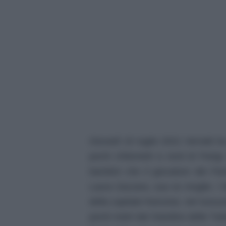
Giovedì 15 luglio 2021 Verratti h
pochi chilometri a nord di Parig
bambini che il giocatore del Pa
Laura Zazzara, sua ex moglie. I f
della capitale francese, nel lussu
pochi metri dal Giardino delle Tuile