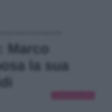
erratti sposa la sua Jessica Aidi
: Marco
posa la sua
di
Suggerisci una modifica