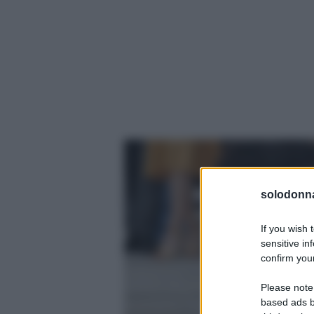
solodonna
If you wish 
sensitive in
confirm your
Please note
based ads b