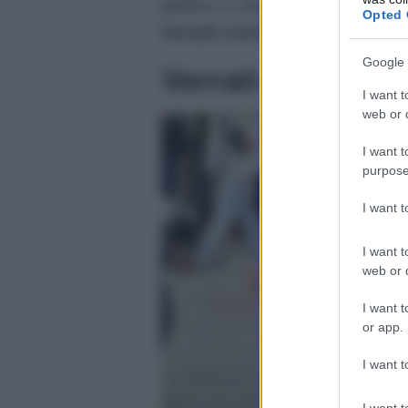
gieffina e madre delle sue due
Opted 
Verratti convolare a giuste noz
Google 
Verrati sposa la
I want t
web or d
I want t
purpose
I want 
I want t
web or d
I want t
or app.
I want t
I want t