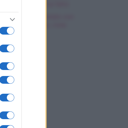
emila, che fine ha fatto
mi Antonelli avvistato con
a nuova ragazza, cosa
appiamo