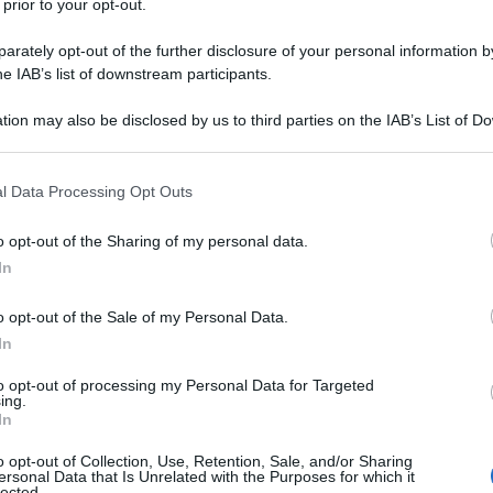
 prior to your opt-out.
rately opt-out of the further disclosure of your personal information by
he IAB’s list of downstream participants.
NEW
tion may also be disclosed by us to third parties on the IAB’s List of 
 that may further disclose it to other third parties.
Ce
Ig
 that this website/app uses one or more Google services and may gath
l Data Processing Opt Outs
including but not limited to your visit or usage behaviour. You may click 
su
 to Google and its third-party tags to use your data for below specifi
o opt-out of the Sharing of my personal data.
ogle consent section.
In
L
o opt-out of the Sale of my Personal Data.
Be
In
ag
to opt-out of processing my Personal Data for Targeted
tr
ing.
In
St
matrimonio. Dopo lo juventino (ed esterno della
o opt-out of Collection, Use, Retention, Sale, and/or Sharing
chi
, che martedì 13 luglio ha sposato la ex
Li
ersonal Data that Is Unrelated with the Purposes for which it
lected.