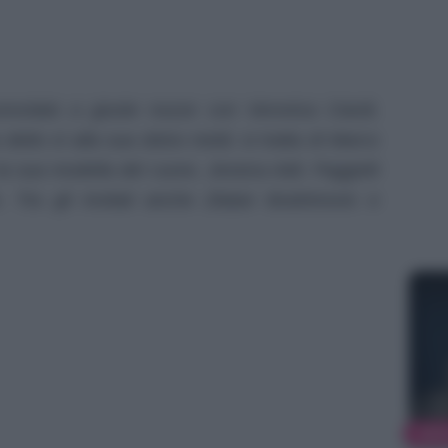
nvolato a giuste nozze con Veronica Ciardi,
detto sì alla sua dolce metà: si tratta di Marco
la sua modella del cuore, Jessica Aidi. Paggetti
re. Tra gli invitati anche Zlatan Ibrahimovic e
NEW