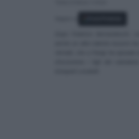
Tempo di lettura: 2 minuti
Seguici su
Fonti Preferite
Dopo Federico Bernardeschi, co
anche un altro talento Azzurro ha 
Verratti, che a Parigi ha sposato 
d’eccezione i figli del calciato
Ezequiel Locatelli.