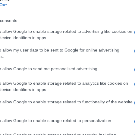
 bambine Veronica Ciardi, è toccato a
Marco
Du
Out
ze
con la sua amatissima fidanzata.
Ki
consents
 sua Jessica Aidi
un
o allow Google to enable storage related to advertising like cookies on
s
evice identifiers in apps.
o allow my user data to be sent to Google for online advertising
s.
to allow Google to send me personalized advertising.
o allow Google to enable storage related to analytics like cookies on
evice identifiers in apps.
o allow Google to enable storage related to functionality of the website
o allow Google to enable storage related to personalization.
o allow Google to enable storage related to security, including