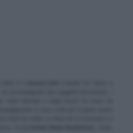
a detto sì a
Jessica Aidi
a Neuilly Sur Seine, a
i. Ad accompagnarli due paggetti d’eccezione, i
ris Saint Germain e degli Azzurri ha avuto da
esteggiamenti si sono svolti poi in pieno centro
oso hotel De Crillon, in Place de la Concorde e a
ries. Tra gli
invitati Zlatan Ibrahimovi
c, Javier