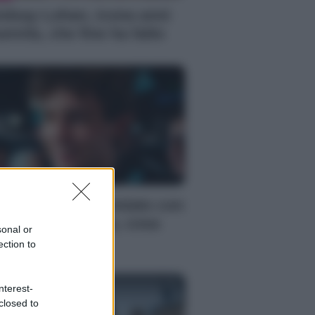
ndsay Lohan, icona anni
emila, che fine ha fatto
S
mi Antonelli avvistato con
a nuova ragazza, cosa
sonal or
ppiamo
ection to
nterest-
closed to