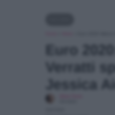
Euro 2020
Home
»
News
»
Euro 2020: Marco V
Euro 2020
Verratti s
Jessica Ai
Silvia Tironi
Giornalista
16/07/2021