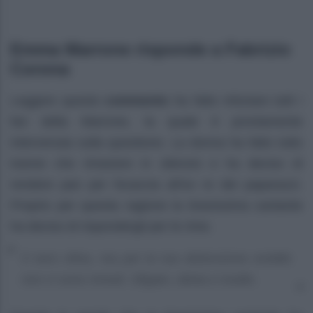
Emma Marrone risponde a Fabrizio
Corona
Leggere questo
commento
ha fatto infuriare tutti i
fan della Marrone, la quale è prontamente
intervenuta sulla questione. La donna ha fatto tutto
tranne che rimanere in silenzio e ha deciso di
rendere pan per focaccia all’ex re dei paparazzi.
Proprio per questa ragione la bravissima cantante
ha deciso di rispondergli per le rime.
Il nero sfina, ma per la tua disfunzione erettile
non ci sono rimedi. Sfigato, idiota e inutile.