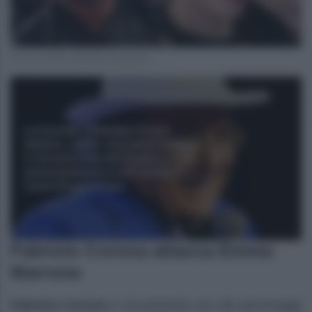
Fonte profilo ufficiale Instagram
Fabrizio Corona attacca Emma
Marrone
Fabrizio Corona
è sicuramente uno dei personaggi