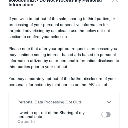
solodonna.it -
Do Not Process My Personal
Come vedremo nelle anticipazioni de La Promessa
Information
relative agli episodi in onda da domenica 9 a sabato
If you wish to opt-out of the sale, sharing to third parties, or
15 agosto 2026,
Petra lotta tra la vita e la morte
e
processing of your personal or sensitive information for
peggiorerà rapidamente dopo la diagnosi di tetano.
targeted advertising by us, please use the below opt-out
Nel frattempo Adriano deciderà di restare alla
section to confirm your selection.
tenuta, mentre il ritorno di Pia cambierà ancora una
Please note that after your opt-out request is processed you
volta gli equilibri a La Promessa.
may continue seeing interest-based ads based on personal
information utilized by us or personal information disclosed to
Domenica 9 agosto 2026: Martina
third parties prior to your opt-out.
cerca di fermare Adriano
You may separately opt-out of the further disclosure of your
personal information by third parties on the IAB’s list of
Nessuno vuole che
Adriano lasci La Promessa
downstream participants.
insieme ai gemelli dopo la partenza di Catalina e
Personal Data Processing Opt Outs
This information may also be disclosed by us to third parties
Martina tenta un ultimo gesto per convincerlo a
on the IAB’s List of Downstream Participants that may further
restare. Intanto le condizioni di Petra peggiorano
I want to opt-out of the Sharing of my
disclose it to other third parties.
personal data.
rapidamente e le cure non sembrano avere alcun
Opted In
Please note that this website/app uses one or more Google