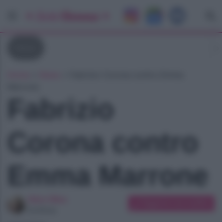
News
Home
»
News
»
Fabrizio Corona contro Emma
Marrone
Fabrizio
Corona contro
Emma Marrone
Alice Oliva
Suggerisci una modifica
Scrittrice