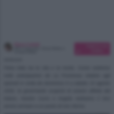
Elena Carletti
Suggerisci una
SEO Copywriter, Ghost Writer e
modifica
Content Editor
08/08/2026
Petra lotta tra la vita e la morte. Come vedremo
nelle anticipazioni de La Promessa relative agli
episodi in onda da domenica 9 a sabato 15 agosto
2026, la governante scoprirà di essere affetta dal
tetano, mentre Curro e Angela vedranno il loro
amore arrivare a un punto di non ritorno.