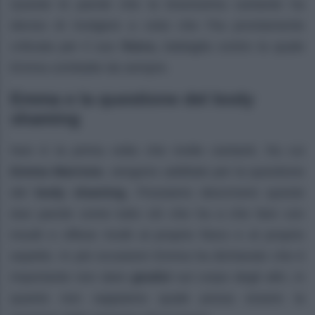
Queste le parole che la bravissima cantante ha
deciso di rivolgere a colui che l’ha prontamente
criticata per il suo
fisico,
battaglia contro la quale
Emma combatte da sempre.
Emma e la questione del body
shaming
Non è la prima volta che molte cantanti, fra cui
Emma Marrone
, vengono additate per la questione
del
body shaming.
Possiamo descrivere queste
due parole come tutto ciò che ha a che fare con
insulti e offese rivolti al proprio fisico e al proprio
aspetto. In più occasioni Emma ha dichiarato che è
importante non dare
giudizi
sul corpo degli altri, in
quanto non sappiamo quale possa essere la