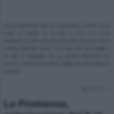
Ha poi dichiarato che lei continuerà a vestirsi come
vuole, in quanto ha 40 anni, e non si fa certo
giudicare da delle persone che dalla vita non hanno
ancora imparato niente. Lei è fiera del suo
corpo
e
di tutte le battaglie che ha dovuto affrontare per
tornare a stare bene dopo il
male
che l’ha colpita in
passato.
La Promessa,