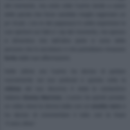
del momento, ma certe volte l’uomo tende a usare
delle parole che forse sarebbe meglio ragionare un
po’ di più. L’ex re dei paparazzi è solito esprimere le
sue opinioni sui fatti e i vip del momento, ma spesso
si dimentica che dall’altra parte ci sono delle
persone che lo ascoltano e che potrebbero rimanere
ferite
dalle sue affermazioni.
Nelle ultime ore l’uomo ha deciso di parlare
nuovamente sul suo podcast e questa volta la
vittima
del suo discorso è stata la cantautrice
italiana
Emma Marrone.
L’uomo ha quindi postato
un video dove la donna balla con un
vestito nero
e
ha deciso di commentare il tutto con la frase
“Il nero sfina”
.