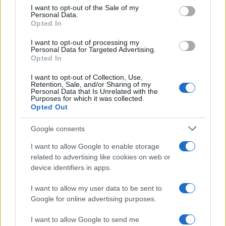
effetto.
services and may gather and store information including but
I want to opt-out of the Sale of my
Personal Data.
not limited to your visit or usage behaviour. You may click to
Opted In
Lunedì 10 agosto 2026: Petra lotta
grant or deny consent to Google and its third-party tags to
use your data for below specified purposes in below Google
tra la vita e la morte, ha contratto il
I want to opt-out of processing my
consent section.
Personal Data for Targeted Advertising.
tetano
Opted In
Adriano decide di restare alla tenuta e affida a
I want to opt-out of Collection, Use,
Retention, Sale, and/or Sharing of my
Personal Data that Is Unrelated with the
Leocadia e Jacobo la gestione dei terreni. Intanto il
Purposes for which it was collected.
dottor Salazar conferma che Petra ha contratto il
Opted Out
tetano
, mentre Tono chiede a Manuel di fargli da
Google consents
testimone e Curro rompe definitivamente con
I want to allow Google to enable storage
Angela.
related to advertising like cookies on web or
device identifiers in apps.
I want to allow my user data to be sent to
Google for online advertising purposes.
I want to allow Google to send me