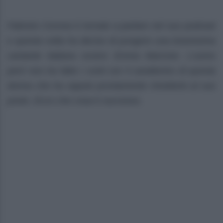
Fabrizio Corona è tornato a parlare nel suo podcast
e questa volta ha deciso di pungere una bravissima
cantante italiana ovvero Emma Marrone. L’uomo
però non ha fatto i conti con il caratterino di questa
donna che ha saputo prontamente rimetterlo al suo
posto. Ecco che cosa è successo.