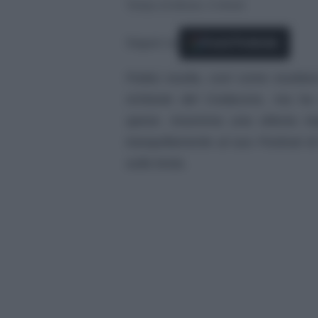
Tempo di lettura: 3 minuti
Seguici su
Fonti Preferite
Fedez esulta, così come esultano 
richieste del Codacons, ma ha 
spese. Insomma una vittoria im
tranquillamente al suo Festival
sulla testa.