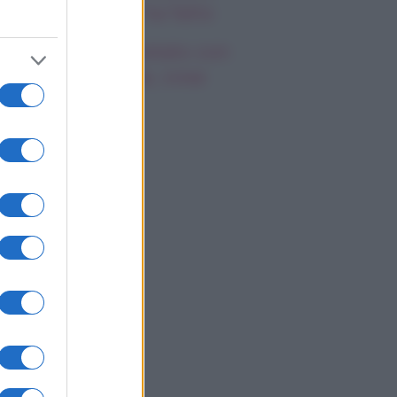
emila, che fine ha fatto
mi Antonelli avvistato con
a nuova ragazza, cosa
appiamo