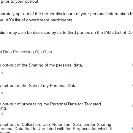
 prior to your opt-out.
rately opt-out of the further disclosure of your personal information by
he IAB’s list of downstream participants.
NEW
tion may also be disclosed by us to third parties on the IAB’s List of 
 that may further disclose it to other third parties.
Ce
Ig
 that this website/app uses one or more Google services and may gath
l Data Processing Opt Outs
including but not limited to your visit or usage behaviour. You may click 
su
 to Google and its third-party tags to use your data for below specifi
o opt-out of the Sharing of my personal data.
ogle consent section.
In
L
o opt-out of the Sale of my Personal Data.
Be
In
ag
to opt-out of processing my Personal Data for Targeted
tr
ing.
In
St
o opt-out of Collection, Use, Retention, Sale, and/or Sharing
Li
ersonal Data that Is Unrelated with the Purposes for which it
lected.