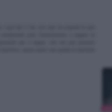
i suoi fan: il Tar, non solo ha respinto le due
condannato pure l’associazione a pagare le
portante per il rapper, che ora può pensare
 di Sanremo, senza avere una spada di Damocle
NEW