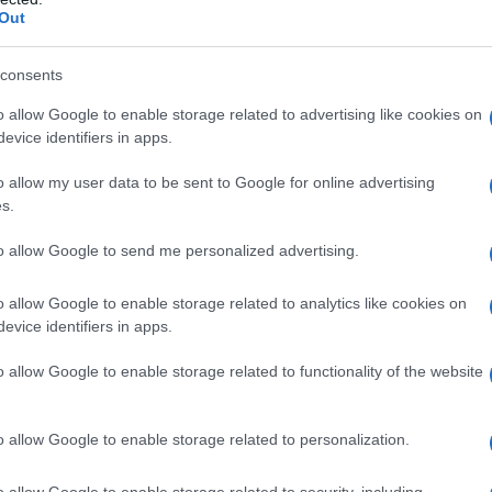
Du
Out
lta
per la vittoria. Il rapper, prima di salire sul
Ki
consents
cco che,
spinto dai fan
racconta quello che è
un
o allow Google to enable storage related to advertising like cookies on
guerra
che il
Codacons,
associazione dei
s
evice identifiers in apps.
o i Ferragnez. Una guerra che si è conclusa con
o allow my user data to be sent to Google for online advertising
legali”
che il Codacons aveva ingaggiato con il
s.
dettaglio cosa è successo.
to allow Google to send me personalized advertising.
anzone Sanremese
o allow Google to enable storage related to analytics like cookies on
evice identifiers in apps.
 la Michielin
o allow Google to enable storage related to functionality of the website
e condannato”
o allow Google to enable storage related to personalization.
tro il Codacons
o allow Google to enable storage related to security, including