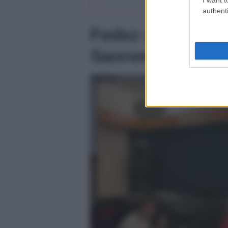
authenti
Fedez e lo spoil
Sanremese