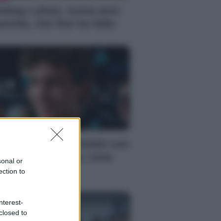
ndsay Lohan, icona anni
emila, che fine ha fatto
S
mi Antonelli avvistato con
a nuova ragazza, cosa
sonal or
ppiamo
ection to
nterest-
closed to