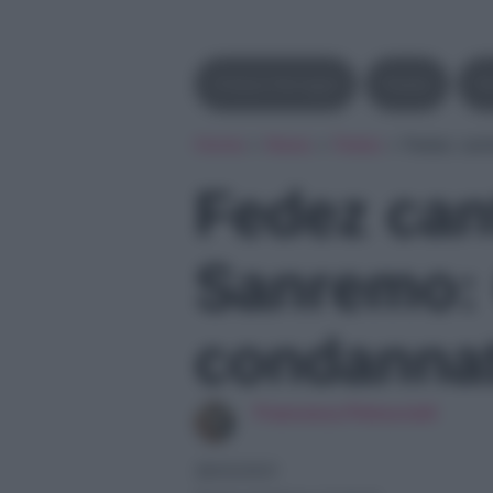
Chiara Ferragni
Fedez
F
Home
»
News
»
Fedez
»
Fedez can
Fedez can
Sanremo:
condanna
Francesca Petruccioli
28/02/2021