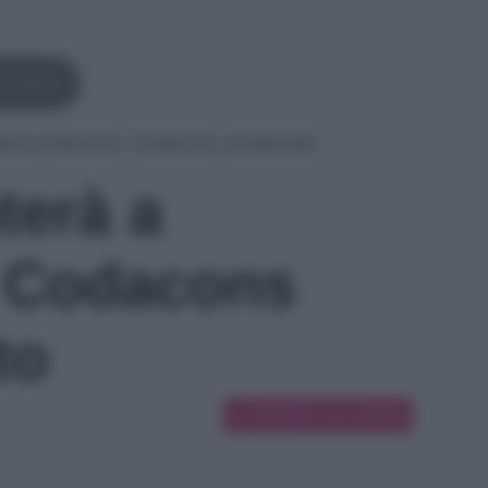
erragnez
terà a Sanremo: Codacons condannato
terà a
 Codacons
to
Suggerisci una modifica