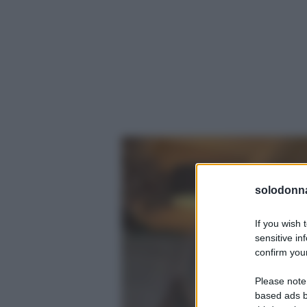
solodonna
If you wish 
sensitive in
confirm your
Please note
based ads b