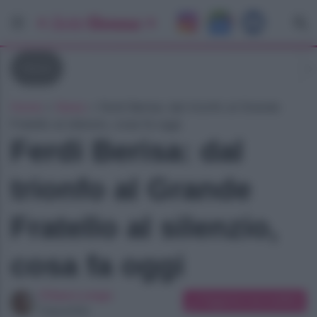
News
Home
»
News
»
Ferdi Berisa: dal trionfo al Grande
Fratello al silenzio, cosa fa oggi
Ferdi Berisa: dal
trionfo al Grande
Fratello al silenzio,
cosa fa oggi
Chiara Longo
Suggerisci una modifica
Copywriter