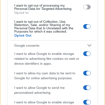
use your data for below specified purposes in below Google
Preoccupata che
Hope
possa manipolare
Carter
,
I want to opt-out of processing my
consent section.
Personal Data for Targeted Advertising.
creando eventuali
disagi o problemi in azienda
,
Opted In
promette a se stessa e a
Finn
di vigilare
I want to opt-out of Collection, Use,
Retention, Sale, and/or Sharing of my
attentamente su di loro. Tuttavia, mentre lo dice, il
Personal Data that Is Unrelated with the
Purposes for which it was collected.
suo timore
sta già prendendo forma
.
Opted Out
Google consents
I want to allow Google to enable storage
related to advertising like cookies on web or
device identifiers in apps.
I want to allow my user data to be sent to
Google for online advertising purposes.
I want to allow Google to send me
personalized advertising.
I want to allow Google to enable storage