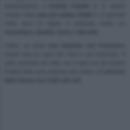
partecipazione a
Grande Fratello 9
. È, quindi,
entrato nella
casa più spiata d’Italia
il 12 gennaio
2009, dove ha legato in particolar modo con
Annachiara
,
Daniela
,
Gerry
e
Marcello
.
Inoltre, aa avuto
una relazione con Francesca
,
durata fuori la casa otto mesi e poi terminata. È
stato nominato sei volte, ma è stato uno dei quattro
finalisti della nona edizione del reality e
il vincitore
della stessa con il 65% dei voti
.