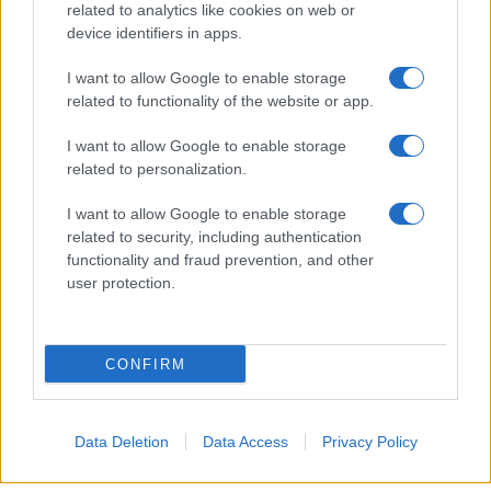
related to analytics like cookies on web or
device identifiers in apps.
I want to allow Google to enable storage
related to functionality of the website or app.
I want to allow Google to enable storage
related to personalization.
I want to allow Google to enable storage
related to security, including authentication
La
passione tra Carter e Hope
era già esplosa in
functionality and fraud prevention, and other
passato, ma questo nuovo incontro sarà
user protection.
particolarmente
significativo
. Così,
Carter
, dopo
aver difeso
Hope
durante una riunione con
Steffy
e
CONFIRM
Ridge
, assume un
ruolo protettivo
nei confronti
della
Logan
, accendendo in lei
sentimenti di
Data Deletion
Data Access
Privacy Policy
amore
e sicurezza. Questa connessione li spinge a
trascorrere una
serata insieme
, superando
i