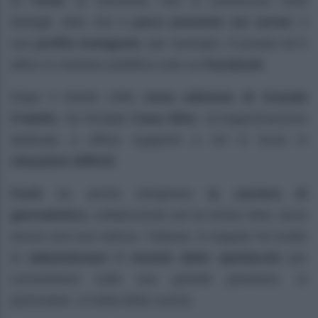
Di
Ferdi
, al momento, non si conoscono molti
dettagli, dato che è
poco presente sui social
. Il
suo
profilo Instagram
, per esempio, è privato ed è
attivo in maniera pubblica solo su
Facebook
.
Dopo il trionfo nella
nona edizione di Grande
Fratello
, ha fondato
Casa Elim
, un’organizzazione
dedicata a offrire supporto a chi si trova in
situazioni difficili
.
Ferdi
ha anche intrapreso
la carriera di
giornalistica
, collaborando con la rivista
Visto
, dove
aveva una sua rubrica. Tuttavia, in seguito ha scelto
di
abbandonare il mondo dello spettacolo
per
concentrarsi sulla sua grande passione. In
particolare, si tratta della cucina.