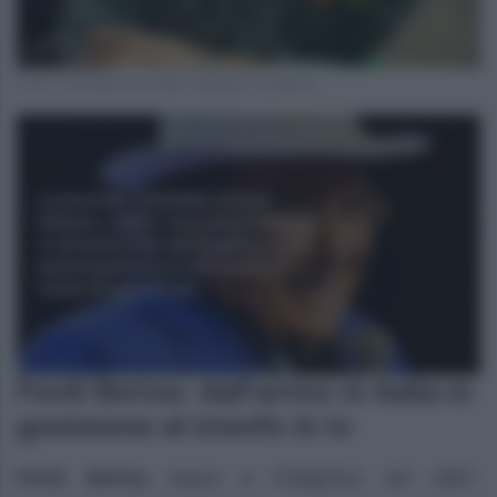
Foto Ferdi Berisa profilo ufficiale Facebook
Ferdi Berisa: dall’arrivo in Italia in
gommone al trionfo in tv
Ferdi Berisa
nasce a Podgorica nel 1987.