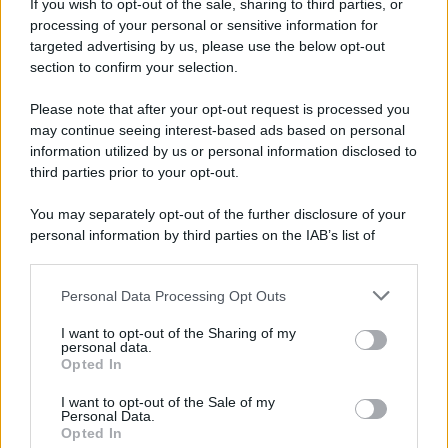
If you wish to opt-out of the sale, sharing to third parties, or
processing of your personal or sensitive information for
intimità
, cercando di mantenere segreta la loro
targeted advertising by us, please use the below opt-out
nascente alleanza
. Nel frattempo,
Brooke
e
section to confirm your selection.
Deacon
sperano che
la carriera di Hope
possa
Please note that after your opt-out request is processed you
decollare. Ecco il dettaglio che
cosa accadrà
.
may continue seeing interest-based ads based on personal
information utilized by us or personal information disclosed to
Beautiful, anticipazioni sabato 8
third parties prior to your opt-out.
agosto 2026: Hope e Carter
You may separately opt-out of the further disclosure of your
sempre più vicini, Steffy e Ridge
personal information by third parties on the IAB’s list of
affrontano nuove complicazioni
downstream participants.
Personal Data Processing Opt Outs
This information may also be disclosed by us to third parties
Steffy
nutre
sospetti su Carter e Hope
, sicura che
on the IAB’s List of Downstream Participants that may further
I want to opt-out of the Sharing of my
stia nascendo
qualcosa di più fra loro
. Il suo
disclose it to other third parties.
personal data.
intuito le suggerisce una possibile
relazione
Opted In
Please note that this website/app uses one or more Google
passionale
, una situazione che
non le piace
services and may gather and store information including but
I want to opt-out of the Sale of my
Personal Data.
not limited to your visit or usage behaviour. You may click to
affatto
.
Opted In
grant or deny consent to Google and its third-party tags to