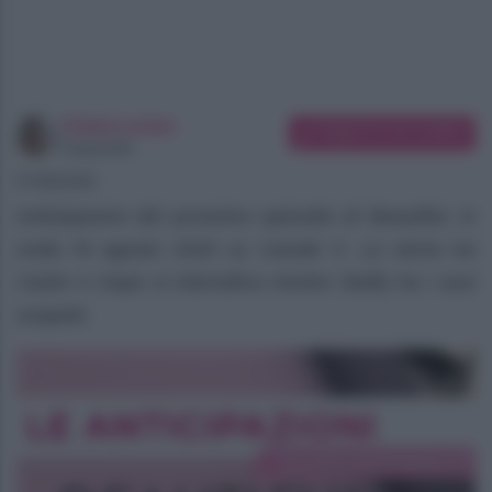
Chiara Longo
Suggerisci una modifica
Copywriter
07/08/2026
Anticipazioni del prossimo episodio di Beautiful, in
onda l’8 agosto 2026 su Canale 5. La storia tra
Carter e Hope si intensifica mentre Steffy ha i suoi
sospetti.