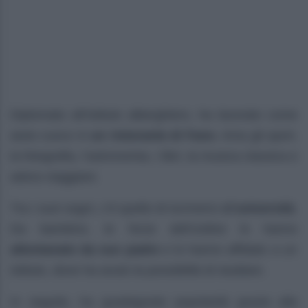
Diplomato all’istituto alberghiero, ha lavorato come
aiuto cuoco in
un ristorante di Fano
. Ama gli sport,
la fotografia, l’astronomia, i libri, la musica classica e
adora viaggiare.
Tra i suoi sogni, c’è quello di iscriversi all’
università
.
Da bambino, le forze dell’ordine lo hanno
allontanato da suo padre
e lo hanno affidato a un
istituto, dove ha avuto la possibilità di studiare.
In seguito, ha guadagnato popolarità grazie alla