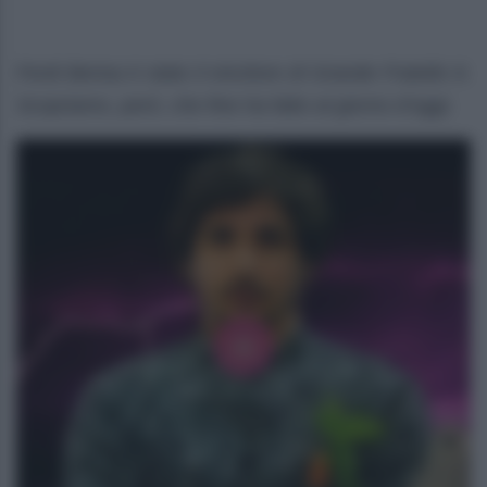
Ferdi Berisa è stato il vincitore di Grande Fratello 9.
Scopriamo, però, che fine ha fatto al giorno d’oggi.