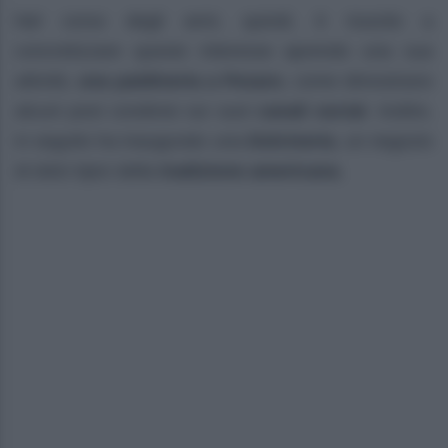
Nel corso degli anni, quindi, è riuscito a
concretizzare questo interesse aprendo una sua
attività,
una paidineria a Pesaro
, come dimostrano
alcuni post condivisi sui suoi
canali social
. Inoltre,
in seguito ha inaugurato una
Dolcineria
, un negozio
di dolci tipici della
tradizione americana
.