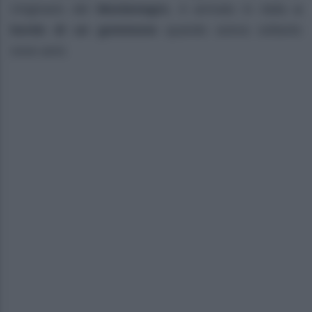
Originario del
Montenegro
, è arrivato in Italia
a
bordo di un gommone
quando aveva soltanto
nove anni.