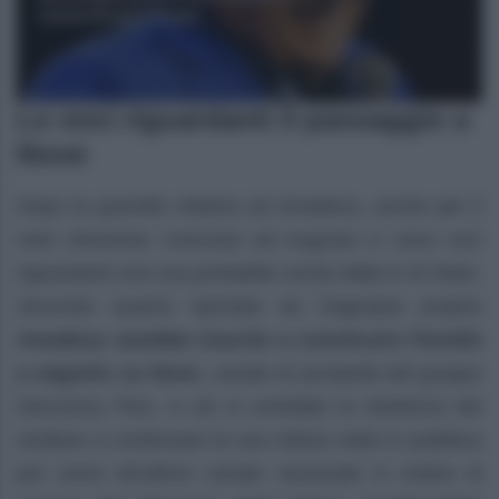
Le voci riguardanti il passaggio a
Nove
Dopo la querelle relativa ad Amadeus, anche per il
noto showman cresciuto ad Augusta ci sono voci
riguardanti una sua probabile uscita dalla tv di Stato.
Secondo quanto riportato da Dagospia proprio
Amadeus sarebbe riuscito a convincere Fiorello
a seguirlo su Nove
, canale di prorpietà del gruppo
Discovery Plus. A ciò si unirebbe la riluttanza del
siciliano a continuare la sua milizia nella tv pubblica
per unirsi all’ultimo canale nazionale in ordine di