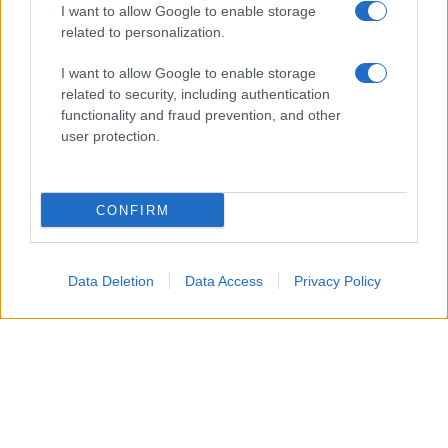
I want to allow Google to enable storage
related to personalization.
I want to allow Google to enable storage
related to security, including authentication
La
passione tra Carter e Hope
era già esplosa in
functionality and fraud prevention, and other
passato, ma questo nuovo incontro sarà
user protection.
particolarmente
significativo
. Così,
Carter
, dopo
aver difeso
Hope
durante una riunione con
Steffy
e
CONFIRM
Ridge
, assume un
ruolo protettivo
nei confronti
della
Logan
, accendendo in lei
sentimenti di
Data Deletion
Data Access
Privacy Policy
amore
e sicurezza. Questa connessione li spinge a
trascorrere una
serata insieme
, superando
i
semplici baci
.
Nel frattempo,
Brooke
, durante una visita da
Deacon
a
Il Giardino
, racconta del
sostegn
o