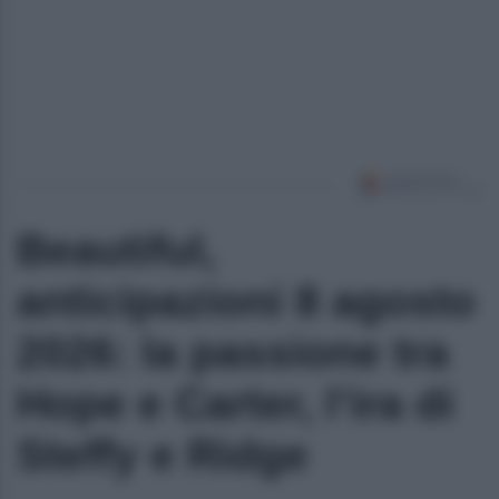
Beautiful,
anticipazioni 8 agosto
2026: la passione tra
Hope e Carter, l’ira di
Steffy e Ridge