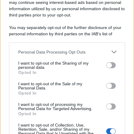
may continue seeing interest-based ads based on personal
information utilized by us or personal information disclosed to
Beautiful, anticipazioni sabato 8
third parties prior to your opt-out.
agosto 2026: Hope e Carter
You may separately opt-out of the further disclosure of your
sempre più vicini, Steffy e Ridge
personal information by third parties on the IAB’s list of
affrontano nuove complicazioni
downstream participants.
Personal Data Processing Opt Outs
This information may also be disclosed by us to third parties
Steffy
nutre
sospetti su Carter e Hope
, sicura che
on the IAB’s List of Downstream Participants that may further
I want to opt-out of the Sharing of my
stia nascendo
qualcosa di più fra loro
. Il suo
disclose it to other third parties.
personal data.
intuito le suggerisce una possibile
relazione
Opted In
Please note that this website/app uses one or more Google
passionale
, una situazione che
non le piace
services and may gather and store information including but
I want to opt-out of the Sale of my
Personal Data.
not limited to your visit or usage behaviour. You may click to
affatto
.
Opted In
grant or deny consent to Google and its third-party tags to
use your data for below specified purposes in below Google
Preoccupata che
Hope
possa manipolare
Carter
,
I want to opt-out of processing my
consent section.
Personal Data for Targeted Advertising.
creando eventuali
disagi o problemi in azienda
,
Opted In
promette a se stessa e a
Finn
di vigilare
I want to opt-out of Collection, Use,
Retention, Sale, and/or Sharing of my
attentamente su di loro. Tuttavia, mentre lo dice, il
Personal Data that Is Unrelated with the