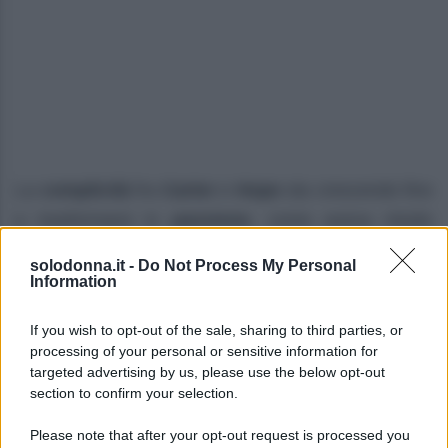
La
complicità
fra
Carter
e
Hope
sta crescendo fino
a trasformarsi in
passione
, come aveva intuito
Steffy
. Nell’episodio in questione,
Steffy
continua a
solodonna.it -
Do Not Process My Personal
sospettare di
Walton
e
Logan
.
Information
I
due
si concedono un
momento di intensa
If you wish to opt-out of the sale, sharing to third parties, or
processing of your personal or sensitive information for
intimità
, cercando di mantenere segreta la loro
targeted advertising by us, please use the below opt-out
nascente alleanza
. Nel frattempo,
Brooke
e
section to confirm your selection.
Deacon
sperano che
la carriera di Hope
possa
Please note that after your opt-out request is processed you
decollare. Ecco il dettaglio che
cosa accadrà
.