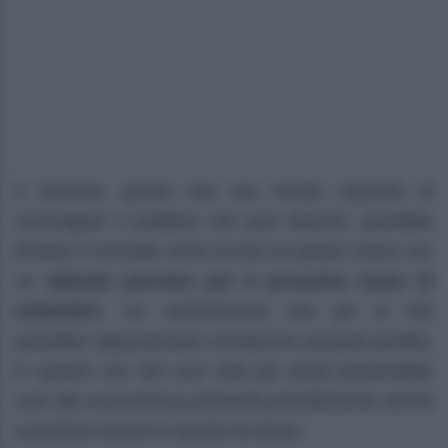
Il siciliano, grazie alla sua innata capacità di
coinvolgere il pubblico nei suoi sketchs, potrebbe
firmare il contratto entro la fine di questo mese con
un
debutto previsto per il prossimo mese di
settembre
. Un cambiamento che per la Rai
potrebbe rappresentare un’ulteriore pesante perdita,
in quanto uno dei suoi volti più amati passerebbe
così alla concorrenza portando possibilmente anche
a perdere numeri in termini di share.