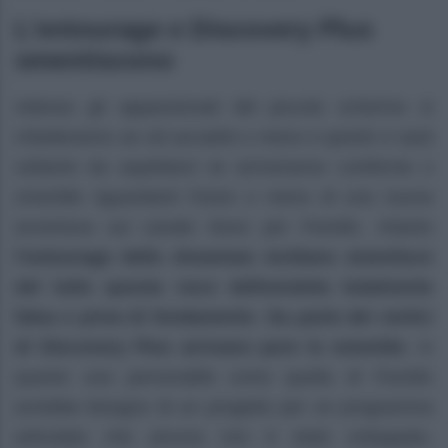
L’entourage e Discovery Plus
smentiscono
Adesso gli appassionati del piccolo schermo si
chiederanno se ciò accadrà o meno e quindi ci sarà
soltanto da aspettarsi se arriveranno conferme o
smentite riguardanti l’inizio o meno di una nuova
avventura sul canale Nove per Fiorello. Intanto
l’entourage dello showman siciliano smentisce
del tutto questa voce definendola totalmente
falsa e priva di fondamento
.
Da parte dei vertici
di Discovery Plus arrivano pure le smentite
, in
quanto una personalità come quella di Fiorello
avrebbe bisogno di un progetto per un programma
articolato che ancora non è stato sviluppato,