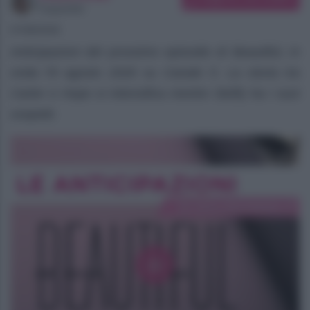
Copywriter
07/08/2026
Anticipazioni del prossimo episodio di Beautiful, in
onda l’8 agosto 2026 su Canale 5. La storia tra
Carter e Hope si intensifica mentre Steffy ha i suoi
sospetti.