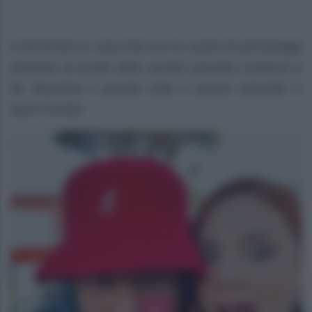
Il terremoto in casa Rai con le uscite di personaggi
piuttosto di punta delle annate passate continua a
far discutere e questa volta a essere coinvolto è
stato Fiorello.