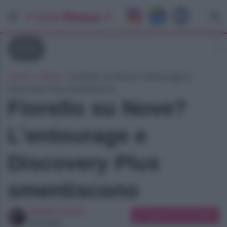
News
Home
»
News
»
Fiorello su Nove? L’entourage e
Discovery Plus smentiscono
Fiorello su Nove?
L’entourage e
Discovery Plus
smentiscono
Giuliano Spina
Suggerisci una modifica
Giornalista