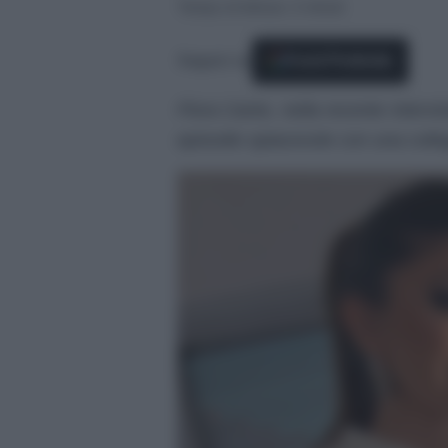
Tempo di lettura: 3 minuti
Seguici su
Fonti Preferite
Flora Canto, nella recente intervis
episodio spiacevole con una colleg