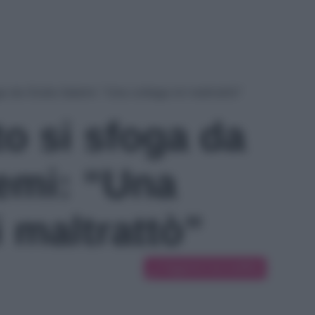
a da Giulia Salemi: “Una collega mi maltrattò”
o si sfoga da
lemi: “Una
 maltrattò”
Suggerisci una modifica