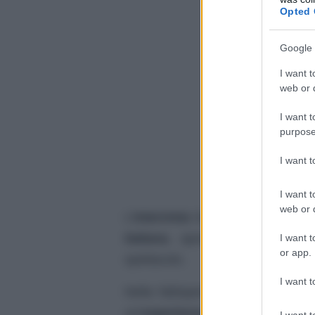
Opted 
Google 
I want t
web or d
I want t
purpose
I want 
I want t
web or d
L’
intervista
ha messo in luce
te
italiana
, aprendo un
dibattito
I want t
or app.
spettacolo.
I want t
Nella fattispecie, l’
attrice roman
un’
esperienza negativa
avuta
I want t