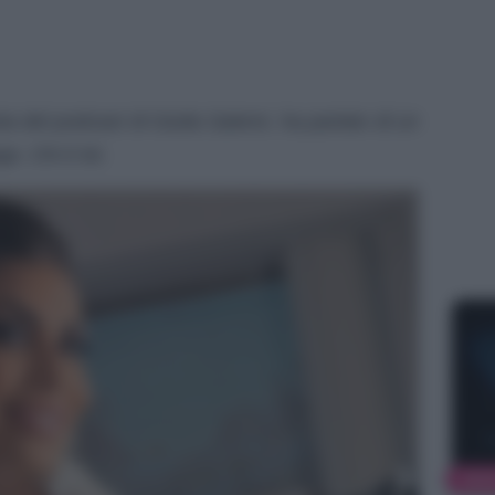
ta del podcast di Giulia Salemi, ha parlato di un
a. Chi è lei.
NEW