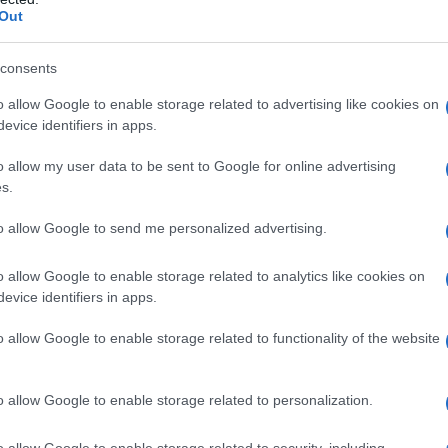
pe
Out
Or
consents
gi
o allow Google to enable storage related to advertising like cookies on
evice identifiers in apps.
o allow my user data to be sent to Google for online advertising
s.
to allow Google to send me personalized advertising.
o allow Google to enable storage related to analytics like cookies on
evice identifiers in apps.
nsioni nascoste
nel panorama della
comicità
sui
rapporti tra donne
nell’ambiente dello
o allow Google to enable storage related to functionality of the website
o allow Google to enable storage related to personalization.
a
ha rivelato
dettagli sorprendenti
riguardo a
 con una
collega
che avrebbe assunto
o allow Google to enable storage related to security, including