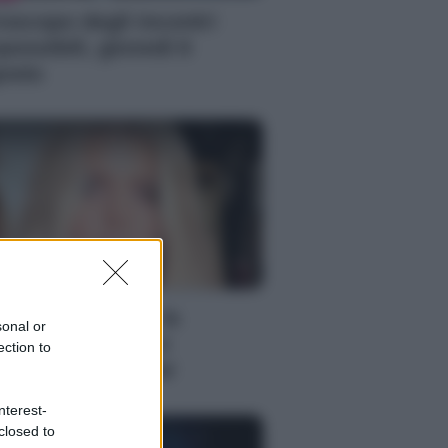
oscopo degli incontri
possibili, giovedì 6
osto
S
ssica Simpson, la
sonal or
nascita artistica e
ection to
rsonale della star
nterest-
closed to