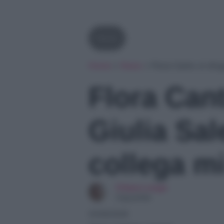
News
Home
»
News
»
Flora Canto si sfog
Flora Cant
Giulia Sa
collega mi
Chiara Longo
Copywriter
03/06/2026