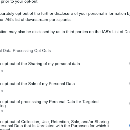
 prior to your opt-out.
rately opt-out of the further disclosure of your personal information by
he IAB’s list of downstream participants.
tion may also be disclosed by us to third parties on the IAB’s List of 
 that may further disclose it to other third parties.
NEW
Or
 that this website/app uses one or more Google services and may gath
l Data Processing Opt Outs
including but not limited to your visit or usage behaviour. You may click 
gi
 disputa con la collega
 to Google and its third-party tags to use your data for below specifi
o opt-out of the Sharing of my personal data.
ogle consent section.
In
L
tecipazione al podcast
Non lo faccio per moda
,
o opt-out of the Sale of my Personal Data.
deciso di
rompere il silenzio
su un
episodio
Or
In
im
to opt-out of processing my Personal Data for Targeted
a
ing.
In
Je
o opt-out of Collection, Use, Retention, Sale, and/or Sharing
ri
ersonal Data that Is Unrelated with the Purposes for which it
lected.