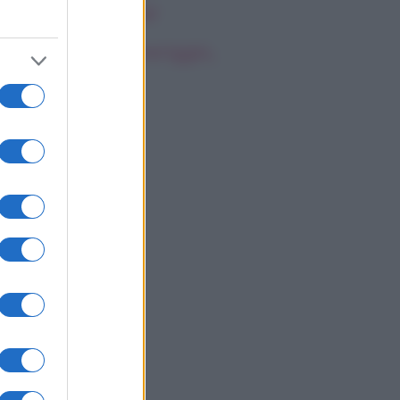
rsonale della star
oscopo del pomeriggio,
ovedì 6 agosto