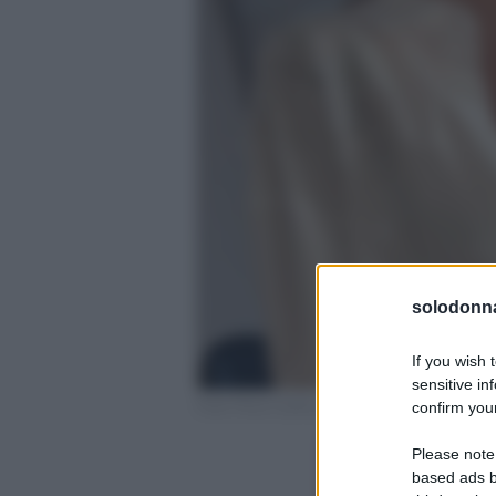
solodonna
If you wish 
sensitive in
Foto Flora Canto profilo ufficiale Facebook
confirm your
Please note
based ads b