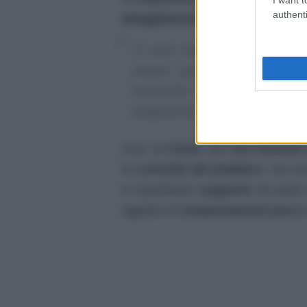
authenti
atteggiamenti ostili
, spezzando i
Ci sono state comiche che non
proprio spiacevoli nei miei c
femminile? Beh, sì: non esis
programma mi maltrattò pubbli
Così, la
Canto
, pur
non facendo
la
curiosità del pubblico
. Ha ra
si aspettasse
supporto
da parte 
oggetto di
comportamenti poco c