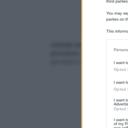
third parties
You may sepa
parties on t
This informa
Participants
Gianluigi Nuzzi
, nato a Milano 
Please note
Persona
giornalismo
. Già durante le scu
information 
deny consent
giornaletto in cui riscrive a mano le
I want t
in below Go
Opted 
I want t
Opted 
I want 
Advertis
Opted 
I want t
of my P
was col