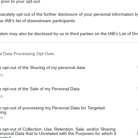
 prior to your opt-out.
rately opt-out of the further disclosure of your personal information by
he IAB’s list of downstream participants.
NEW
tion may also be disclosed by us to third parties on the IAB’s List of 
Or
 that may further disclose it to other third parties.
ve
nel 1969, sviluppa una precoce passione per
il
 that this website/app uses one or more Google services and may gath
l Data Processing Opt Outs
ole elementari si dedica alla creazione di un
including but not limited to your visit or usage behaviour. You may click 
L
 to Google and its third-party tags to use your data for below specifi
 notizie tratte dal
Corriere della Sera
.
o opt-out of the Sharing of my personal data.
ogle consent section.
In
Or
ve
o opt-out of the Sale of my Personal Data.
In
Or
ve
to opt-out of processing my Personal Data for Targeted
ing.
In
Or
o opt-out of Collection, Use, Retention, Sale, and/or Sharing
ve
ersonal Data that Is Unrelated with the Purposes for which it
lected.