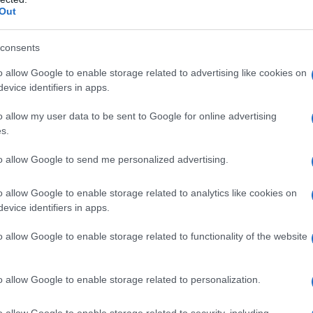
Out
consents
o allow Google to enable storage related to advertising like cookies on
evice identifiers in apps.
o allow my user data to be sent to Google for online advertising
s.
iene il titolo di
giornalista professionista
nel
to allow Google to send me personalized advertising.
n autorevoli testate tra cui
CorrierEconomia
,
o allow Google to enable storage related to analytics like cookies on
evice identifiers in apps.
evisivo arriva nel 2012 con il programma
Le
in onda su di
LA7
. Tuttavia, la consacrazione
o allow Google to enable storage related to functionality of the website
vo con il popolare talk show politico-giudiziario
nvece, è il volto di
Dentro la notizia
, in onda su
o allow Google to enable storage related to personalization.
o allow Google to enable storage related to security, including