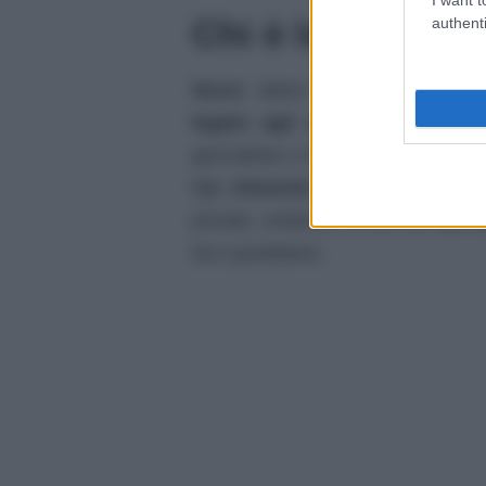
Chi è la moglie 
authenti
Nuzzi
, dietro l’apparenza da cr
legato agli affetti familiari
. D
giornalista e imprenditrice nel 
figli,
Edoardo
e
Giovanni
. La co
privata, evitando le luci del goss
loro quotidiano.