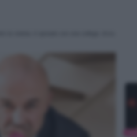
tro la notizia, è sposato con una collega. Ecco,
NEW