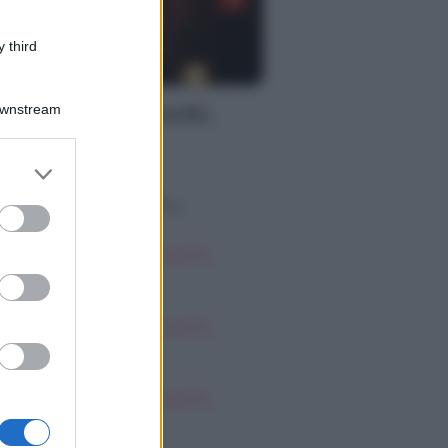
 third
S
Downstream
oscopo dei Tarocchi,
nerdì 7 agosto
er and store
to grant or
o sapevi che...
ed purposes
oscopo dei Tarocchi,
nerdì 7 agosto
oscopo dei Tarocchi,
nerdì 7 agosto
oscopo dei Tarocchi,
nerdì 7 agosto