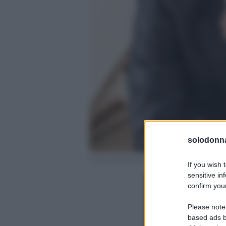
solodonna
Foto Gianluigi Nuzzi profilo ufficiale Faceb
If you wish 
sensitive in
confirm your
Please note
based ads b