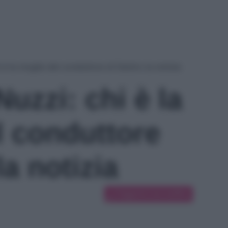
i è la moglie del conduttore di Dentro la notizia
Nuzzi: chi è la
l conduttore
la notizia
Suggerisci una modifica