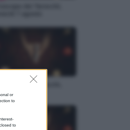
oscopo dei Tarocchi,
nerdì 7 agosto
S
oscopo dei Tarocchi,
nerdì 7 agosto
sonal or
ection to
nterest-
closed to