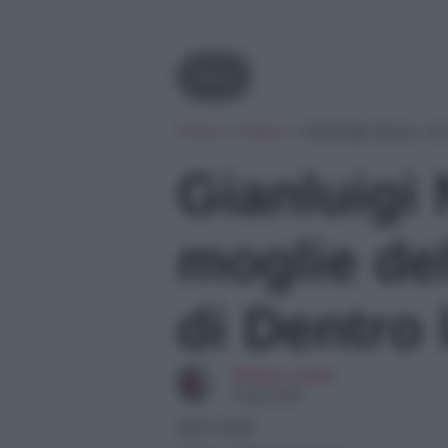
News
Home
»
News
»
Gianluigi Nuzzi: ch
Gianluigi 
moglie de
di Dentro 
Chiara Longo
Copywriter
09/01/2026