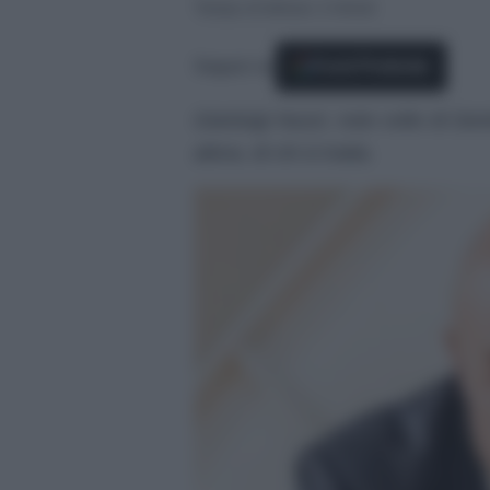
Tempo di lettura: 2 minuti
Seguici su
Fonti Preferite
Gianluigi Nuzzi, noto volto di Den
allora, di chi si tratta.