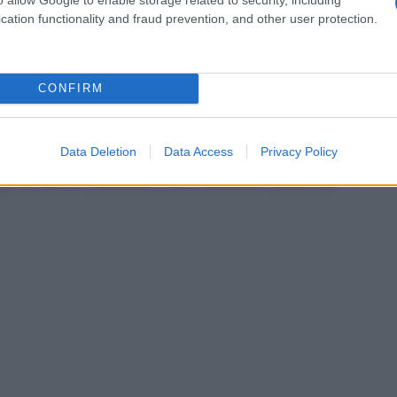
di Nuzzi
cation functionality and fraud prevention, and other user protection.
onista ‘duro’, si rivela un uomo profondamente
CONFIRM
a tempo è sposato con
Valentina Fontana
,
campo della comunicazione, con cui ha avuto due
Data Deletion
Data Access
Privacy Policy
ppia mantiene un forte riserbo sulla propria vita
ip, e solo in occasioni rare condivide scatti del