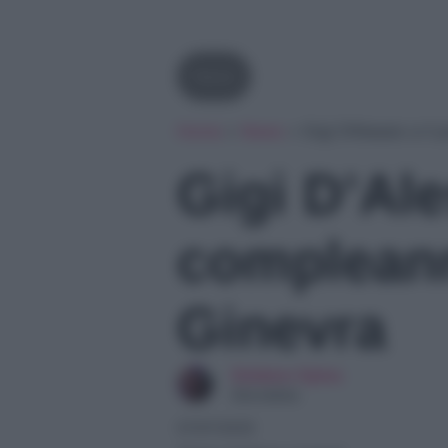
News
Home
»
News
»
Gigi D’Alessio e il
Gigi D’Ale
compleanno
Ginevra
Giuliano Spina
Giornalista
07/07/2025