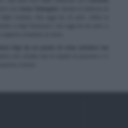
A, nati pure loro dalla relazione con
Carmela
amore con
Anna Tatangelo
, durata la bellezza di
figlio Andrea, che oggi ha 15 anni. Infine la
tato a Gigi Francesco, che oggi ha tre anni, e
ha appena compiuto un anno.
erà Gigi da un punto di vista artistico nei
ativa non smette mai di stupire le persone e ci
sorpresa a breve.