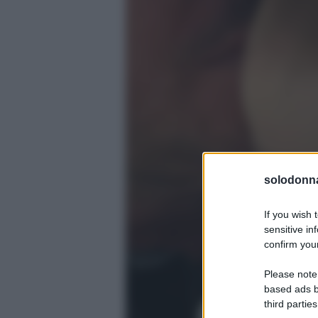
solodonna
If you wish 
sensitive in
confirm your
Please note
based ads b
third parties