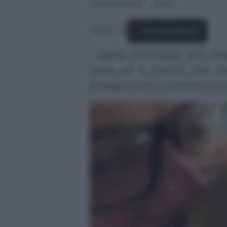
Tempo di lettura: 2 minuti
Seguici su
Fonti Preferite
I riflettori ultimamente sono pu
madre per la seconda volta nel
festeggia il primo compleanno di G