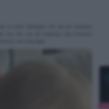
ntati su Anna Tatangelo, che sta per diventare
la sua vita, ma nel frattempo Gigi D’Alessio
inevra, sua sesta figlia.
NEW