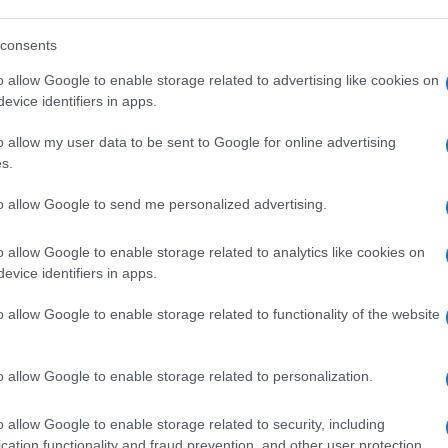
Un
alla piccola
an
consents
ag
o allow Google to enable storage related to advertising like cookies on
il
on la compagna Denise Esposito, dalla quale
evice identifiers in apps.
questo giorno davvero fantastico il cantante le
o allow my user data to be sent to Google for online advertising
cial davvero dolce. Le ha fatto gli auguri e l’ha
s.
na foto che ritrae il viso della piccola, che ha i
na accennato.
Il tutto mentre lui la guarda e le
to allow Google to send me personalized advertising.
 gesto davvero affettuoso che un padre
o allow Google to enable storage related to analytics like cookies on
propria piccola
. Il post ha ricevuto gli auguri di
evice identifiers in apps.
ella musica, come Clementino o il figlio Claudio,
o allow Google to enable storage related to functionality of the website
oglie Carmela Barbato, che dimostra quanto la
o sia davvero unita.
o allow Google to enable storage related to personalization.
o allow Google to enable storage related to security, including
cation functionality and fraud prevention, and other user protection.