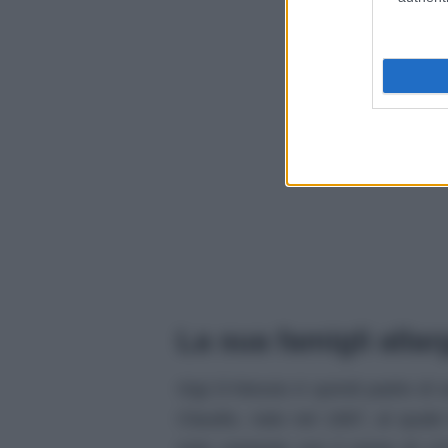
La sua famigli allar
Gigi D’Alessio è quindi padre di s
Claudio, nato nel 1987, al quale 