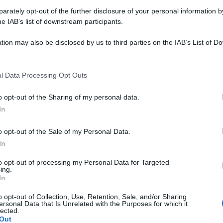
rately opt-out of the further disclosure of your personal information by
he IAB’s list of downstream participants.
tion may also be disclosed by us to third parties on the IAB’s List of 
NEW
 that may further disclose it to other third parties.
Or
 that this website/app uses one or more Google services and may gath
l Data Processing Opt Outs
6 
including but not limited to your visit or usage behaviour. You may click 
 to Google and its third-party tags to use your data for below specifi
o opt-out of the Sharing of my personal data.
ogle consent section.
In
L
o opt-out of the Sale of my Personal Data.
Or
In
gi
to opt-out of processing my Personal Data for Targeted
ing.
Gi
In
se
o opt-out of Collection, Use, Retention, Sale, and/or Sharing
Co
ersonal Data that Is Unrelated with the Purposes for which it
lected.
Out