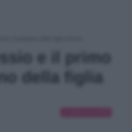
 primo compleanno della figlia Ginevra
ssio e il primo
 della figlia
Suggerisci una modifica