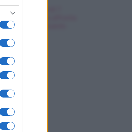
 Posto Al Sole,
ticipazioni venerdì 7
osto 2026: Clara affronta
 tradimento di Eduardo