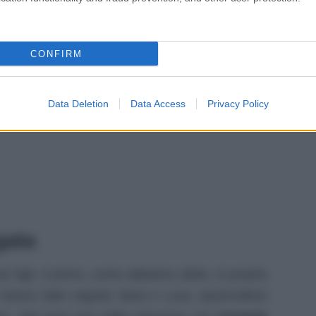
CONFIRM
Data Deletion
Data Access
Privacy Policy
gata
ei figli. Il primo, come abbiamo detto, è proprio
hanno fatto seguito Ilaria e Luca, quest’ultimo