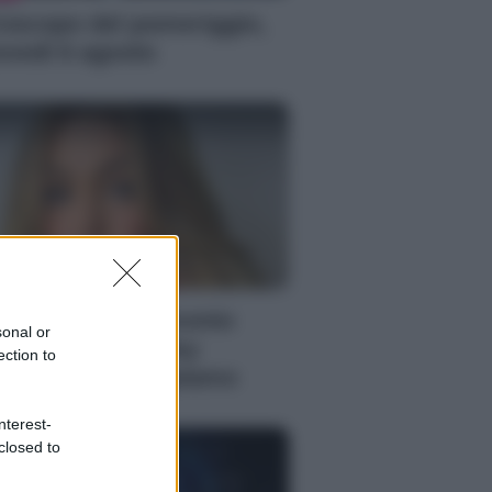
oscopo del pomeriggio,
ovedì 6 agosto
S
gi Hahid: matrimonio
sonal or
greto con Bradley
ection to
oper, cosa sappiamo
nterest-
closed to