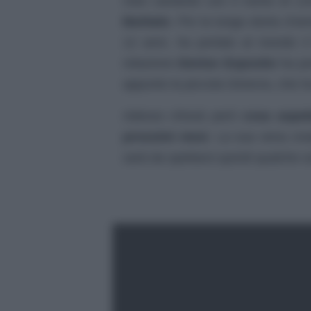
noto cantante con il nome di LD
Barbato
. Poi la lunga storia d’
12 anni, ha portato al mondo il 
relazione
Denise Esposito
ha por
appunto la piccola Ginevra, che 
Adesso chissà però
cosa aspett
prossimi mesi
. La sua vena cre
sarà da spettarsi quindi qualche 