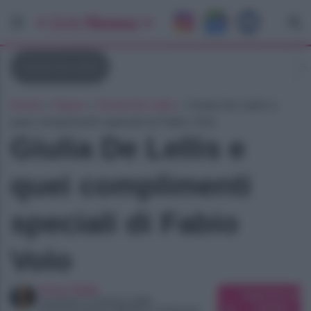
Giulia De Lellis
Home
»
News
»
Giulia De Lellis
»
Giulia De Lellis e
quei complimenti speciali di Fabio Volo
Giulia De Lellis e
quei complimenti
speciali di Fabio
Volo
Anna Vitale
Suggerisci una
Laureata in Scienze della
modifica
Comunicazione digitale e d’impresa