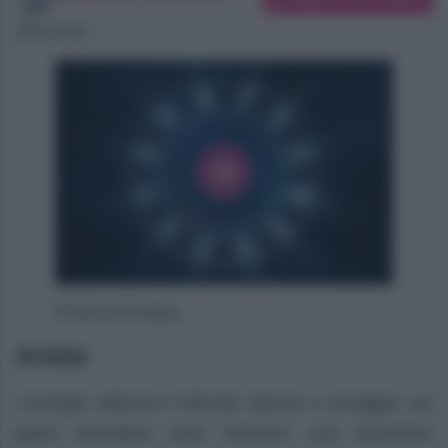
08/08/2026
Photo by Pixabay
Ariete
L’energia odierna ti infonde slancio e coraggio: sul
piano lavorativo puoi risolvere una questione