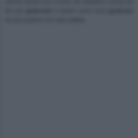
Adesso quindi non ci resta che aspettare l’uscita del
film per
godercelo
e vedere come verrà
giudicato
sia dal pubblico che dalla
critica
.