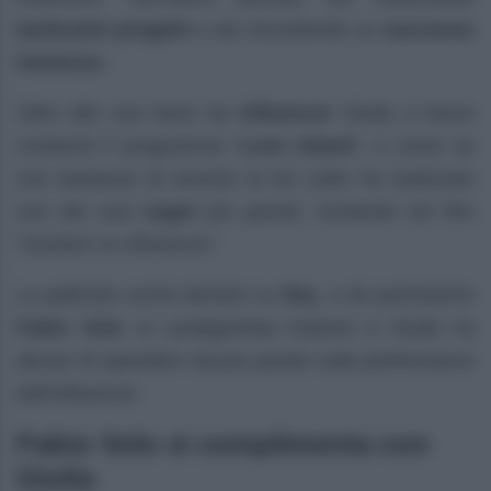
tantissimi progetti
e sta riscuotendo un
successo
immenso
.
Oltre alla sua fama da
influencer
Giulia a breve
condurrà il programma “
Love Island
“; e come se
non bastasse di recente la De Lellis ha realizzato
uno dei suoi
sogni
più grandi, recitando nel film
“Genitori vs Influencer”.
La pellicola uscirà domani su
Sky
, e da pochissimo
Fabio Volo
co protagonista insieme a Giulia ha
deciso di spendere alcune parole sulla performance
dell’influencer.
Fabio Volo si complimenta con
Giulia