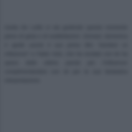
Giulia De Lellis si sta godendo questo momento
pieno di gioia e di soddisfazioni. Domani, domenica
4 aprile uscirà il suo primo film “Genitori vs
Influencer” e Fabio Volo, che ha recitato con lei ha
speso delle ottime parole per l’influencer
complimentandosi con lei per la sua fantastica
interpretazione.