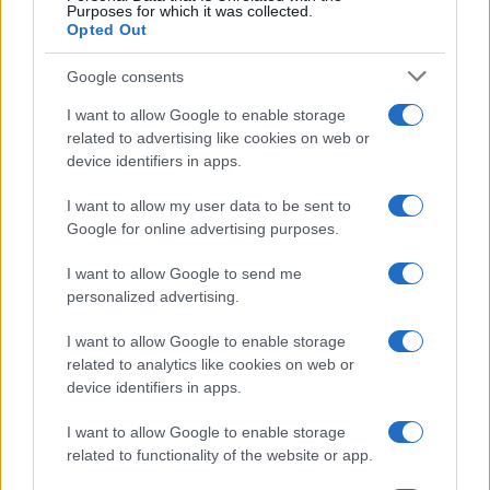
con un po’ di romanticismo.
Purposes for which it was collected.
Opted Out
Scorpione
Google consents
Le emozioni profonde ti spingono a comprendere
I want to allow Google to enable storage
related to advertising like cookies on web or
davvero i tuoi desideri, in amore come nelle
device identifiers in apps.
decisioni pratiche. Evita tensioni sul lavoro e
I want to allow my user data to be sent to
concediti una pausa solitaria per ritrovare energia.
Google for online advertising purposes.
Sagittario
I want to allow Google to send me
personalized advertising.
La voglia di esplorare nuove idee è vivace,
I want to allow Google to enable storage
riflettendosi nei progetti e rapporti con amici. In
related to analytics like cookies on web or
amore, la spontaneità è premiata, mentre l’estate ti
device identifiers in apps.
invita ad abbracciare ogni opportunità con
I want to allow Google to enable storage
entusiasmo.
related to functionality of the website or app.