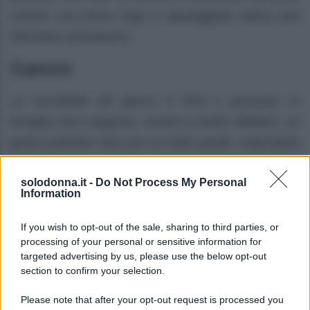
mentre una breve fuga o passeggiata estiva può
infondere entusiasmo.
Cancro
La sensibilità del giorno è forte e preziosa: in
famiglia trovi supporto, mentre a livello affettivo, un
gesto autentico dice più di molte parole. Importante
anche il riposo, poiché il periodo richiede attenzione
solodonna.it -
Do Not Process My Personal
al corpo.
Information
Leone
If you wish to opt-out of the sale, sharing to third parties, or
processing of your personal or sensitive information for
Una luce favorevole ti rende più sicuro e
targeted advertising by us, please use the below opt-out
convincente, specie nelle iniziative personali e
section to confirm your selection.
professionali. Nei sentimenti, c’è spazio per una
Please note that after your opt-out request is processed you