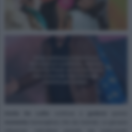
Giulia De Lellis
continua a
godersi
questo
momento
meraviglioso che sta vivendo. La giovane
influencer, nell’ultimo periodo sta realizzando