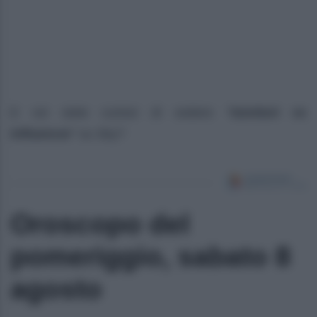
E voi siete curiosi di vedere “
Genitori vs
Influencer
” su Sky?
Oroscopo del
pomeriggio, sabato 8
agosto