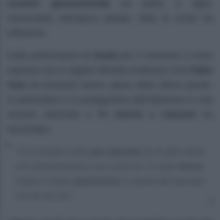
scontro generazionale
tra padre e figlia,
inserendola nell’epoca attuale, fatta di social ed
influencer.
Sulla performance di
Giulia
per il momento si sono
espressi sia la regista Michela Andreozzi che
Fabio
Volo
ed entrambi hanno speso delle ottime parole.
In particolare il co protagonista dell’influencer in una
recente intervista a
Tv Sorrisi e Canzoni
ha
raccontato:
“Si è rivelata molto
più naturale
lei di altre attrici
che interpretavano una come lei. È stata
brava
.
Giulia è molto
autoironica
, è piacevole lavorare
con lei sul set”.