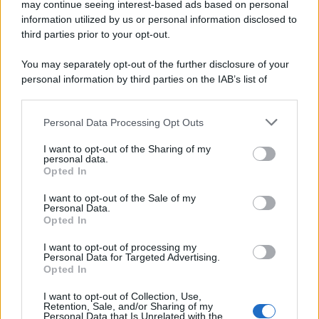
scintilla, e l’atmosfera estiva amplifica la voglia di
may continue seeing interest-based ads based on personal
information utilized by us or personal information disclosed to
divertimento e incontri sereni.
third parties prior to your opt-out.
Vergine
You may separately opt-out of the further disclosure of your
personal information by third parties on the IAB’s list of
Oggi richiede precisione e pazienza, necessarie per
downstream participants.
organizzare impegni pratici e gestire il tempo
Personal Data Processing Opt Outs
This information may also be disclosed by us to third parties
meglio. Un dialogo con una persona fidata chiarisce
on the IAB’s List of Downstream Participants that may further
I want to opt-out of the Sharing of my
un dubbio, mentre non trascurare il tempo per il
disclose it to other third parties.
personal data.
Opted In
riposo è cruciale.
Please note that this website/app uses one or more Google
services and may gather and store information including but
I want to opt-out of the Sale of my
Bilancia
Personal Data.
not limited to your visit or usage behaviour. You may click to
Opted In
grant or deny consent to Google and its third-party tags to
Oggi armonia e diplomazia ti aiutano in modo
use your data for below specified purposes in below Google
I want to opt-out of processing my
consent section.
Personal Data for Targeted Advertising.
elegante a gestire relazioni e dinamiche lavorative.
Opted In
Un invito o un contatto inaspettato possono
I want to opt-out of Collection, Use,
sorprenderti, e l’oggi favorisce momenti gradevoli e
Retention, Sale, and/or Sharing of my
Personal Data that Is Unrelated with the