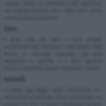
sospesa, mentre nei sentimenti è utile approcciarti
con maggiore dolcezza. Con il calore estivo, prendi
anche una pausa ristoratrice.
Toro
Il giorno invita alla calma e azioni tangibili,
specialmente nelle interazioni e nella gestione delle
finanze. Un messaggio inaspettato dagli amici
alleggerisce la giornata, e il clima agostano
favorisce momenti di semplice benessere e piacere.
Gemelli
La mente oggi viaggia rapida, beneficiando sia i
collegamenti professionali che le conversazioni con
persone a te care. In amore è necessaria sincerità,