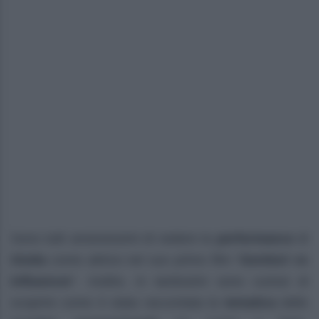
Sono tutti ansiosissimi di vedere la
performance
di
Giulia
come attrice nel suo primo film “
Genitori vs
Influencer
“. Inoltre, in tantissimi sono curiosi di
scoprire come è stata raccontata la
tematica
dello