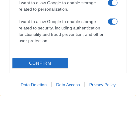
Capricorno
I want to allow Google to enable storage
related to personalization.
Oggi la determinazione ti supporta, portando risultati
I want to allow Google to enable storage
concreti in ambito lavorativo e economico. In
related to security, including authentication
famiglia c’è stabilità, mentre un ritmo regolare ti
functionality and fraud prevention, and other
user protection.
aiuta a mantenere l’equilibrio.
Acquario
CONFIRM
Giornata di idee inusuali e apertura mentale, utili nei
contatti sociali. Un confronto significativo in amore
Data Deletion
Data Access
Privacy Policy
può fare la differenza, e il periodo estivo ti invita a
uscire dalle solite abitudini.
Pesci
La sensibilità oggi è una risorsa, permettendo di
cogliere importanti sfumature nelle relazioni e