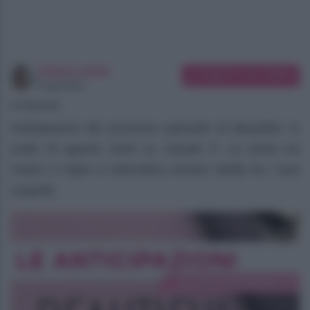
Chiara Longo
Suggerisci una modifica
Copywriter
07/08/2026
Anticipazioni del prossimo episodio di Beautiful, in
onda l’8 agosto 2026 su Canale 5. La storia tra
Carter e Hope si intensifica mentre Steffy ha i suoi
sospetti.