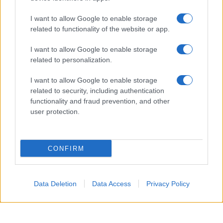
I want to allow Google to enable storage
related to functionality of the website or app.
I want to allow Google to enable storage
related to personalization.
I want to allow Google to enable storage
related to security, including authentication
functionality and fraud prevention, and other
La
passione tra Carter e Hope
era già esplosa in
user protection.
passato, ma questo nuovo incontro sarà
particolarmente
significativo
. Così,
Carter
, dopo
CONFIRM
aver difeso
Hope
durante una riunione con
Steffy
e
Ridge
, assume un
ruolo protettivo
nei confronti
della
Logan
, accendendo in lei
sentimenti di
Data Deletion
Data Access
Privacy Policy
amore
e sicurezza. Questa connessione li spinge a
trascorrere una
serata insieme
, superando
i