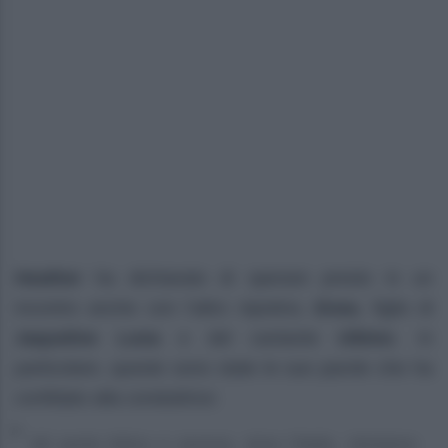
Heather
ha dichiarato di sperare presto in un
incontro anche con l’altro nipotino,
Enea
, figlio di
Jaqueline Luna
e del cantante
Ultimo
. In
particolare, queste sono state le sue parole che ha
confidato alla conduttrice:
Mi sento felice e serena. Amo l’Italia. Veniamo