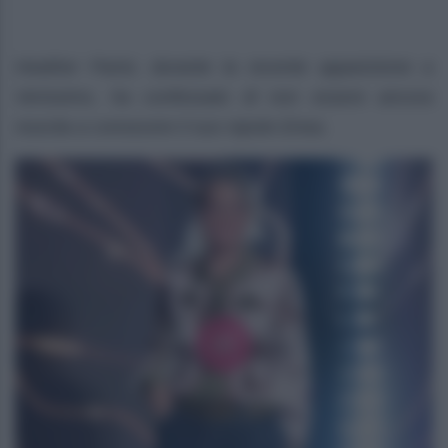
Heather Parisi, durante la recente apparizione a
Verissimo, ha confessato di non essere ancora
riuscita a conoscere il suo nipote Enea.