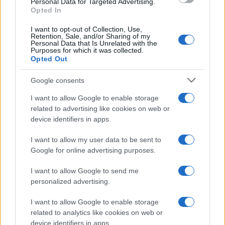
Personal Data for Targeted Advertising.
Preoccupata che
Hope
possa manipolare
Carter
,
Opted In
creando eventuali
disagi o problemi in azienda
,
I want to opt-out of Collection, Use,
promette a se stessa e a
Finn
di vigilare
Retention, Sale, and/or Sharing of my
Personal Data that Is Unrelated with the
attentamente su di loro. Tuttavia, mentre lo dice, il
Purposes for which it was collected.
Opted Out
suo timore
sta già prendendo forma
.
Google consents
I want to allow Google to enable storage
related to advertising like cookies on web or
device identifiers in apps.
I want to allow my user data to be sent to
Google for online advertising purposes.
I want to allow Google to send me
personalized advertising.
I want to allow Google to enable storage
related to analytics like cookies on web or
device identifiers in apps.