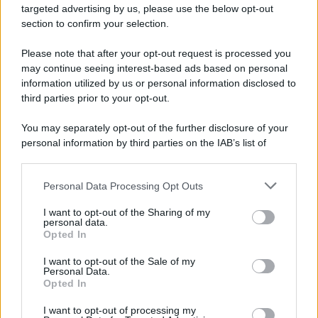
targeted advertising by us, please use the below opt-out
intimità
, cercando di mantenere segreta la loro
section to confirm your selection.
nascente alleanza
. Nel frattempo,
Brooke
e
Please note that after your opt-out request is processed you
Deacon
sperano che
la carriera di Hope
possa
may continue seeing interest-based ads based on personal
decollare. Ecco il dettaglio che
cosa accadrà
.
information utilized by us or personal information disclosed to
third parties prior to your opt-out.
Beautiful, anticipazioni sabato 8
agosto 2026: Hope e Carter
You may separately opt-out of the further disclosure of your
personal information by third parties on the IAB’s list of
sempre più vicini, Steffy e Ridge
downstream participants.
affrontano nuove complicazioni
Personal Data Processing Opt Outs
This information may also be disclosed by us to third parties
on the IAB’s List of Downstream Participants that may further
Steffy
nutre
sospetti su Carter e Hope
, sicura che
I want to opt-out of the Sharing of my
disclose it to other third parties.
personal data.
stia nascendo
qualcosa di più fra loro
. Il suo
Opted In
Please note that this website/app uses one or more Google
intuito le suggerisce una possibile
relazione
services and may gather and store information including but
I want to opt-out of the Sale of my
passionale
, una situazione che
non le piace
Personal Data.
not limited to your visit or usage behaviour. You may click to
Opted In
grant or deny consent to Google and its third-party tags to
affatto
.
use your data for below specified purposes in below Google
I want to opt-out of processing my
consent section.