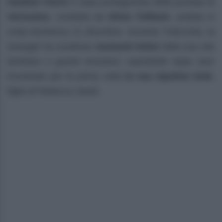
Heather Parisi
è stata protagonista della puntata di
Verissimo
, condotta da
Silvia Toffanin
, andata in
onda domenica 21 dicembre. Durante l’intervista, la
showgirl ha condiviso
momenti intimi
della sua vita
familiare e grandi emozioni, soprattutto dopo aver
incontrato per la prima volta
la sua nipotina Sole
,
figlia di Rebecca Jewel.