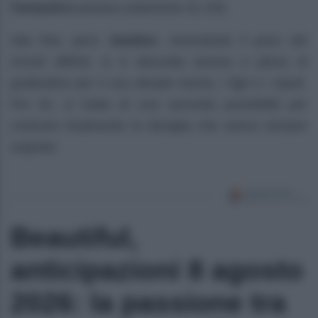
Fantastico
pesava solamente 42 chili.
Alla fine, però,
Heather
, nonostante il peso dei
ricordi difficili, si è descritta serena e piena di
gratitudine per il suo attuale marito, i figli e i nipoti.
Per lei, si tratta di una seconda possibilità per
costruire finalmente la famiglia che aveva sempre
sognato.
Beautiful,
anticipazioni 8 agosto
2026: la passione tra