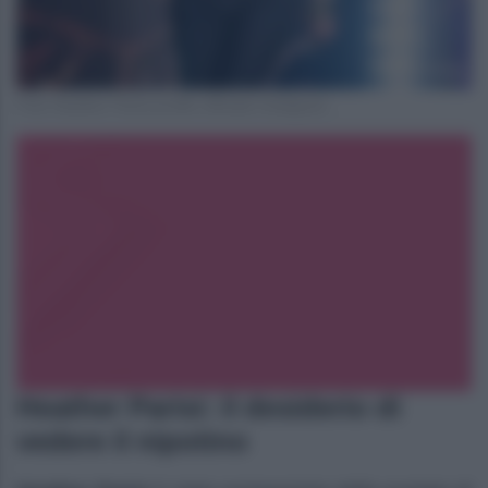
Foto Heather Parisi profilo ufficiale Instagram
Heather Parisi: il desiderio di
vedere il nipotino