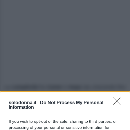
La
complicità
fra
Carter
e
Hope
sta crescendo fino
a trasformarsi in
passione
, come aveva intuito
solodonna.it -
Do Not Process My Personal
Steffy
. Nell’episodio in questione,
Steffy
continua a
Information
sospettare di
Walton
e
Logan
.
If you wish to opt-out of the sale, sharing to third parties, or
I
due
si concedono un
momento di intensa
processing of your personal or sensitive information for