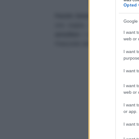
Opted 
Fausto Zanardelli e Francesca
Google 
una coppia. A seguito di quest
I want t
annullare
i concerti che si sar
web or d
Palazzetto dello Sport di
Roma
.
I want t
purpose
I want 
I want t
web or d
I want t
or app.
I want t
I want t