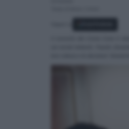
07/10/2025
Tempo di lettura: 2 minuti
Seguici su
Fonti Preferite
Il concerto dei Coma Cose è stat
sui social network, Fausto Zanar
loro rottura e le decisioni “drastich