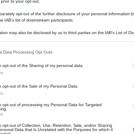
 prior to your opt-out.
rately opt-out of the further disclosure of your personal information by
he IAB’s list of downstream participants.
NEW
tion may also be disclosed by us to third parties on the IAB’s List of 
 that may further disclose it to other third parties.
Ce
Ig
 that this website/app uses one or more Google services and may gath
l Data Processing Opt Outs
including but not limited to your visit or usage behaviour. You may click 
su
 to Google and its third-party tags to use your data for below specifi
o opt-out of the Sharing of my personal data.
ogle consent section.
In
L
o opt-out of the Sale of my Personal Data.
Be
In
ag
to opt-out of processing my Personal Data for Targeted
tr
ing.
In
St
o opt-out of Collection, Use, Retention, Sale, and/or Sharing
Li
ersonal Data that Is Unrelated with the Purposes for which it
lected.