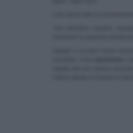
album “
Hype Aura
“.
I due hanno dato la comunicazione 
‘Una decisione unanime maturat
mantenere la questione privata per 
Impegni a cui però hanno dovu
cancellati. Il loro
matrimonio
è d
rispetto alla loro carriera musica
l’ultimo debutto al Festival di Sa