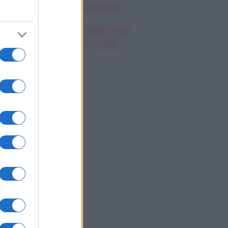
emila, che fine ha fatto
mi Antonelli avvistato con
a nuova ragazza, cosa
appiamo