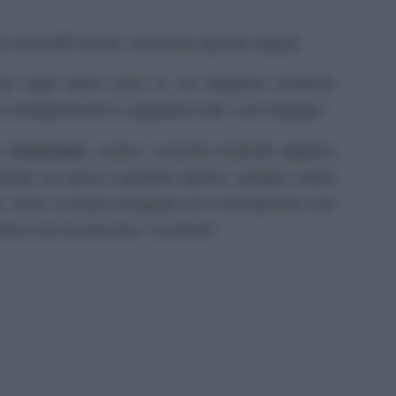
sui profili social, scrivendo quanto segue:
a negli ultimi mesi in cui abbiamo preferito
metabolizzare e rispettare tutti i vari impegni’.
to
rinunciare
, come i concerti musicali appena
urato un anno e qualche giorno, sempre meno
le, dove a nostra insaputa ce li ricorderemo con
nremo con la canzone “Cuoricini”