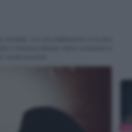
o annullato. Con una pubblicazione di un post
delli e Francesca Mesiano hanno comunicato la
e” sul lato lavorativo.
NEW