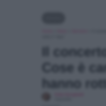
Sanremo
Home
»
News
»
Sanremo
»
Il conc
rotto il “duo”
Il concer
Cose è can
hanno rott
Erika Serughetti
Copywriter