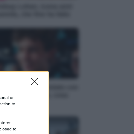
ndsay Lohan, icona anni
emila, che fine ha fatto
S
mi Antonelli avvistato con
a nuova ragazza, cosa
sonal or
ppiamo
ection to
nterest-
closed to