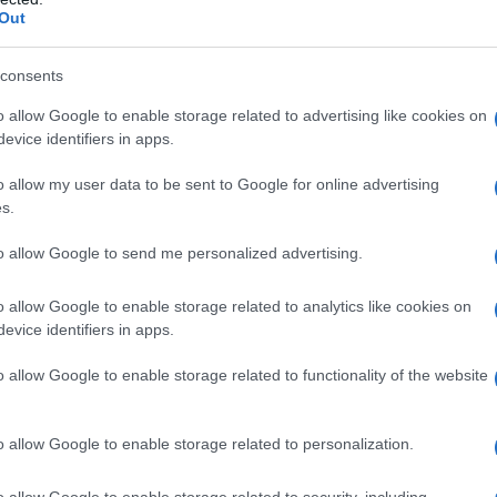
Du
Out
 Mesiano
, in arte “
Coma Cose
“, non sono più
Ki
consents
a decisione l’ex duo musicale ha deciso di
un
o allow Google to enable storage related to advertising like cookies on
s
ebbero tenuti all’Unipol Forum di
Milano
e al
evice identifiers in apps.
o allow my user data to be sent to Google for online advertising
s.
to allow Google to send me personalized advertising.
o allow Google to enable storage related to analytics like cookies on
evice identifiers in apps.
o allow Google to enable storage related to functionality of the website
o allow Google to enable storage related to personalization.
o allow Google to enable storage related to security, including