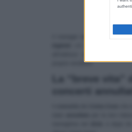
authenti
Il manager dei Coma Cose ha ri
biglietti
c’è tempo
entro
e non
all’indirizzo
servizioclienti@magel
proprio venditore.
La “breve vita”
concerti annulla
Il
concerto
dei
Coma Cose
che s
stato
annullato
per la loro rottu
meneghina nel
2016
, e dopo tre