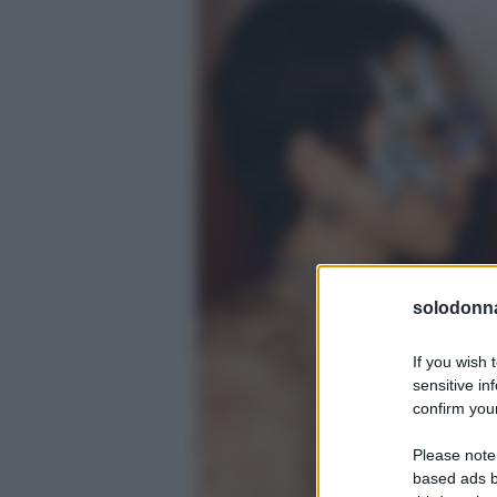
solodonna
If you wish 
sensitive in
confirm your
Please note
based ads b