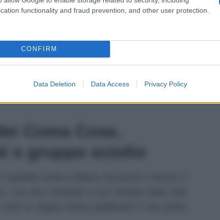
cation functionality and fraud prevention, and other user protection.
CONFIRM
ferito che per poter
ricevere
il
rimborso
dei
 oltre il
6 novembre
, inviando una email
Data Deletion
Data Access
Privacy Policy
lanoconcerti.it
o chiedendolo direttamente al
 dei Coma Cose,
ti e gruppo sciolto
i sarebbe svolto a Milano ma anche a Roma, è
ra. L’ex duo musicale si era formato nella città
 anni la coppia aveva pubblicato il suo primo