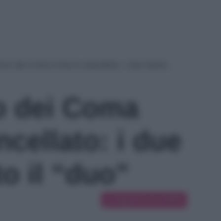
erto dei Coma Cose è cancellato: i due hanno
to dei Coma
cellato: i due
o il “duo”
Suggerisci una modifica