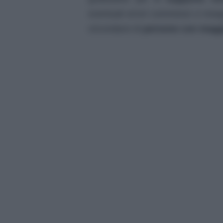
eventuali errori commessi e ins
circondarsi di
persone con maggi