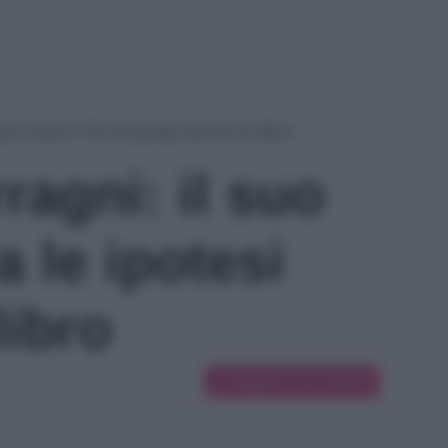
suo futuro? Tra le ipotesi anche un libro
ragni: il suo
a le ipotesi
libro
Suggerisci una modifica