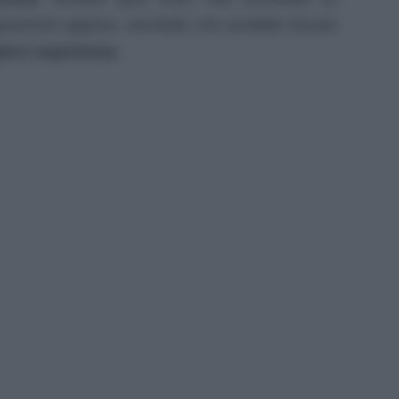
egnamenti appresi, ammette che avrebbe dovuto
ore esperienza
.