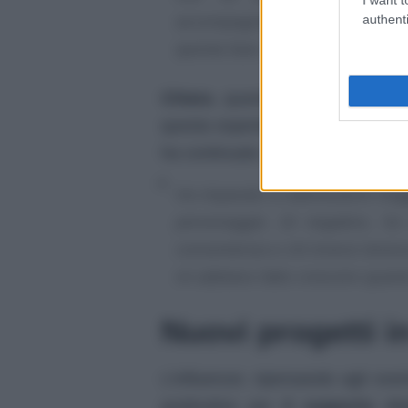
authenti
accompagnato in questo period
questa fase.
Chiara
, quando le viene chiest
questa esperienza, risponde che
ha continuato:
Ho imparato a valorizzarmi ma
personaggio. Di negativo, ho
convenienza e chi invece tenev
mi abbiano fatto crescere quanto
Nuovi progetti i
L’influencer, ripensando agli even
gratitudine per
il supporto ric