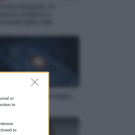
ssica Simpson, la
nascita artistica e
rsonale della star
S
oscopo del pomeriggio,
sonal or
ovedì 6 agosto
ection to
nterest-
closed to