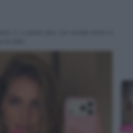
 futuro, e, a quanto pare, non esclude anche la
sa ha detto.
NEW