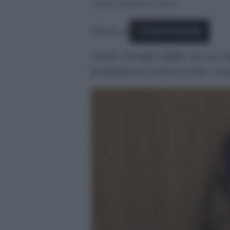
Tempo di lettura: 3 minuti
Seguici su
Fonti Preferite
Chiara Ferragni riflette sul suo
possibilità di scrivere un libro. Co