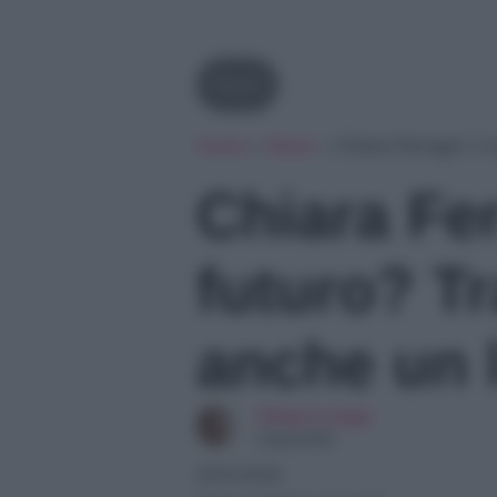
News
Home
»
News
»
Chiara Ferragni: il 
Chiara Fer
futuro? Tr
anche un 
Chiara Longo
Copywriter
25/01/2026