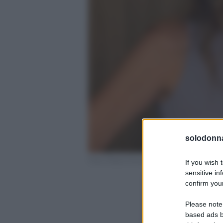
solodonna
Foto Chiara Ferragni profilo ufficiale Inst
If you wish 
sensitive in
confirm your
Please note
based ads b