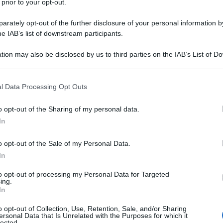
 prior to your opt-out.
rately opt-out of the further disclosure of your personal information by
he IAB’s list of downstream participants.
NEW
tion may also be disclosed by us to third parties on the IAB’s List of 
 that may further disclose it to other third parties.
Gi
: un nuovo inizio dopo
se
 that this website/app uses one or more Google services and may gath
l Data Processing Opt Outs
including but not limited to your visit or usage behaviour. You may click 
Co
 to Google and its third-party tags to use your data for below specifi
o opt-out of the Sharing of my personal data.
ogle consent section.
In
L
edere nei
social media
e sostiene che oggi
o opt-out of the Sale of my Personal Data.
care un fenomeno simile
al suo partendo da
Je
In
ri
to opt-out of processing my Personal Data for Targeted
pe
ing.
In
Or
o opt-out of Collection, Use, Retention, Sale, and/or Sharing
gi
ersonal Data that Is Unrelated with the Purposes for which it
lected.