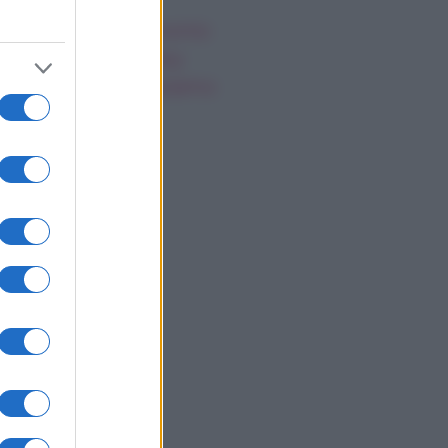
gi Hahid: matrimonio
greto con Bradley
oper, cosa sappiamo