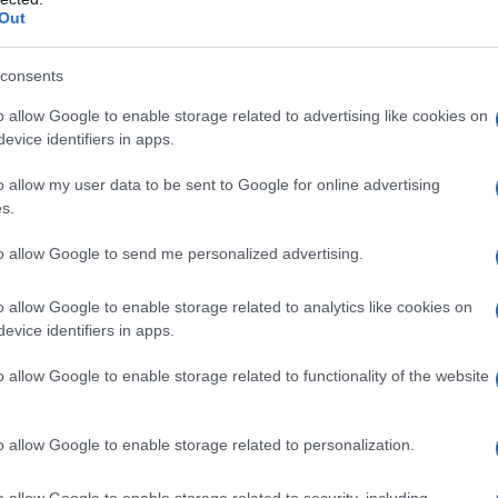
Out
Gi
se
consents
Co
o allow Google to enable storage related to advertising like cookies on
evice identifiers in apps.
o allow my user data to be sent to Google for online advertising
s.
to allow Google to send me personalized advertising.
o allow Google to enable storage related to analytics like cookies on
evice identifiers in apps.
dopo
due anni complicati e intensi
, dichiara di
 Ecco, allora, le sue parole in una recente
o allow Google to enable storage related to functionality of the website
a
:
o allow Google to enable storage related to personalization.
o tanti punti di vista. Ora è bello percepire che
prattutto nell’esprimermi, che mi hanno
o allow Google to enable storage related to security, including