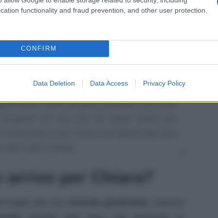
cation functionality and fraud prevention, and other user protection.
o. È sicuramente l’aspetto più positivo di
CONFIRM
o cosa abbia imparato nel bene e nel male da
 ha preso
consapevolezza di se stessa
. Così,
Data Deletion
Data Access
Privacy Policy
ggiormente come persona, piuttosto che come
 scoperto chi era che mi stava vicino per
a veramente a me. Penso che questi due anni
 dieci anni normali.
n arrivo per Chiara?
ti legati alla sua
vicenda giudiziaria
, esprime
evuto
durante quei mesi. Alla domanda su