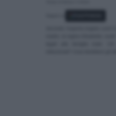
Tempo di lettura: 3 minuti
Seguici su
Fonti Preferite
Secondo l’esperta Angela Levin il 
madre, la regina Elisabetta, vuole 
legati alla famiglia reale. Ch
istituzionali? Cosa farebbero gli