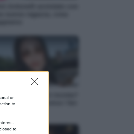
mi Antonelli avvistato con
a nuova ragazza, cosa
ppiamo
S
cilia Rodriguez è incinta?
sonal or
nazio Moser provoca i fan
ection to
i social
nterest-
closed to