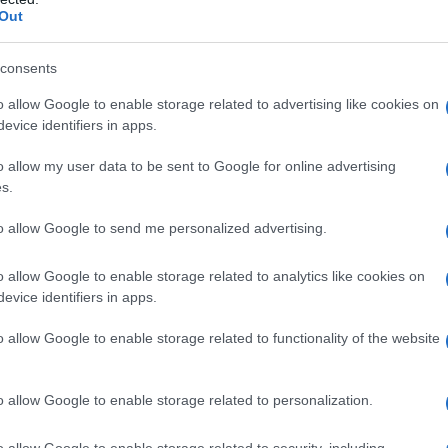
Ad
Out
do?
de
cipe Carlo dopo
consents
Ce
o allow Google to enable storage related to advertising like cookies on
Ig
evice identifiers in apps.
su
o allow my user data to be sent to Google for online advertising
s.
to allow Google to send me personalized advertising.
o allow Google to enable storage related to analytics like cookies on
evice identifiers in apps.
o allow Google to enable storage related to functionality of the website
o allow Google to enable storage related to personalization.
o allow Google to enable storage related to security, including