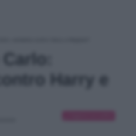
 Carlo: vendetta contro Harry e Meghan?
e Carlo:
contro Harry e
Suggerisci una modifica
icazione