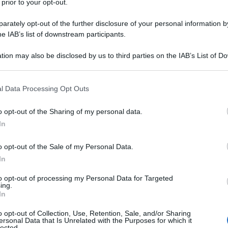
 prior to your opt-out.
rately opt-out of the further disclosure of your personal information by
he IAB’s list of downstream participants.
tion may also be disclosed by us to third parties on the IAB’s List of 
 that may further disclose it to other third parties.
NEW
Or
 that this website/app uses one or more Google services and may gath
l Data Processing Opt Outs
including but not limited to your visit or usage behaviour. You may click 
ve
 to Google and its third-party tags to use your data for below specifi
o opt-out of the Sharing of my personal data.
ogle consent section.
In
L
o opt-out of the Sale of my Personal Data.
Ki
In
un
o da poco 95 anni. Nel 2022 festeggerà i
70
to opt-out of processing my Personal Data for Targeted
s
atino.
ing.
In
La
lippo
, che poco prima di andarsene ha affidato
o opt-out of Collection, Use, Retention, Sale, and/or Sharing
sa
ersonal Data that Is Unrelated with the Purposes for which it
nito, il
principe Carlo
si prepara a guidare la
lected.