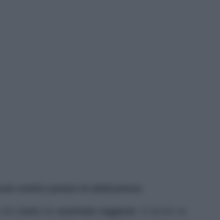
ole sentire parlare di abdicazione.
è che
Carlo
sia
nominato reggente
. E anche se