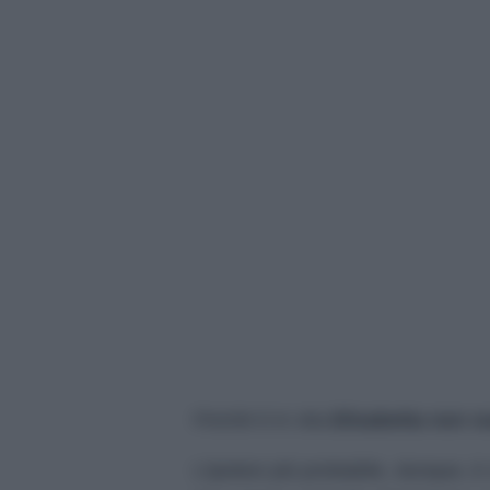
Finché è in vita
Elisabetta non vu
L’ipotesi più probabile, dunque, 