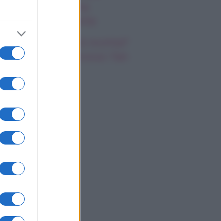
riano prende una
cisione importante
cilia Rodriguez è incinta?
nazio Moser provoca i fan
i social