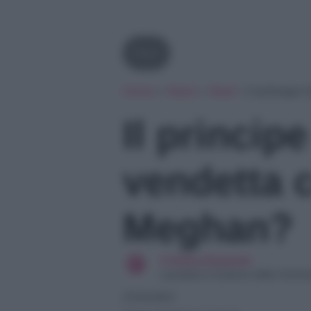
Reali
Home
»
News
»
Reali
»
Il principe
Il princip
vendetta 
Meghan?
Cristina Damante
Laureata in Scienze della Comun
27/04/2021