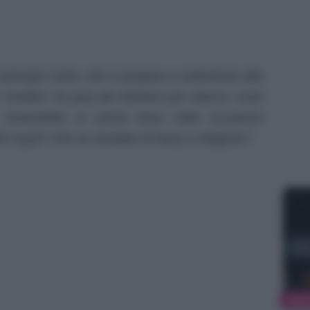
principe Carlo, che si prepara a subentrare alla
“snellire” la casa dei Windsor per ridurre i costi
i rimarrebbe in prima linea nelle occasioni
 altri royal? Che ne sarebbe di Harry e Meghan?
NEW