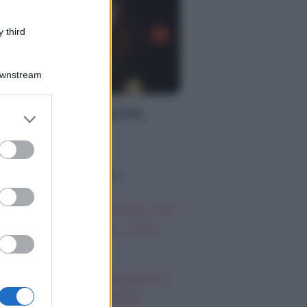
 third
Downstream
S
oscopo dei Tarocchi,
er and store
to grant or
nerdì 7 agosto
ed purposes
o sapevi che...
mi Antonelli avvistato con
a nuova ragazza, cosa
appiamo
 Promessa, anticipazioni
bato 8 agosto 2026: