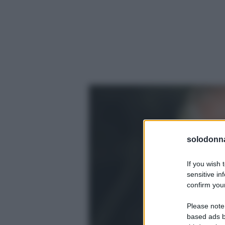
solodonna
If you wish 
sensitive in
confirm your
Please note
based ads b